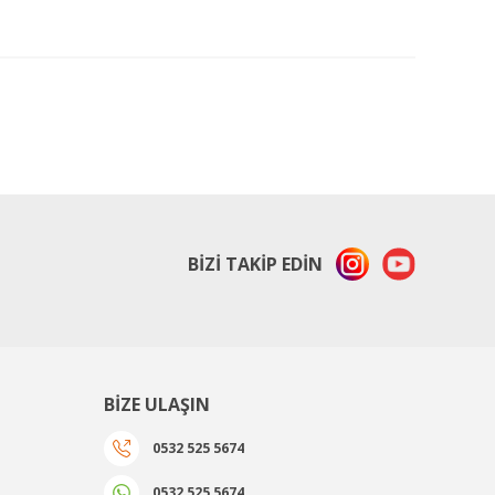
%30
%30
indirim
indirim
BİZİ TAKİP EDİN
BİZE ULAŞIN
OSAKA
OPT 600K 3/4'' Somun Sökme Set
0532 525 5674
0532 525 5674