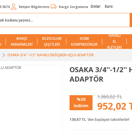
Dolar:
Euro:
5 5674
İletişim Bilgilerimiz
Kargo Sorgulama
HAVALI
BAHÇE
BUZDOLABI
KOBB
EL
I
AMAKİNELERİ
ÇEŞİTLERİ
KOMPRESÖRLER
ALETLERİ
a
OSAKA 3/4''-1/2'' HAVALI DEĞİŞKEN UÇLU ADAPTÖR
OSAKA 3/4''-1/2'
ADAPTÖR
1.360,02 TL
%30
952,02
indirim
130,67 TL
'den başlayan taksitlerle!!