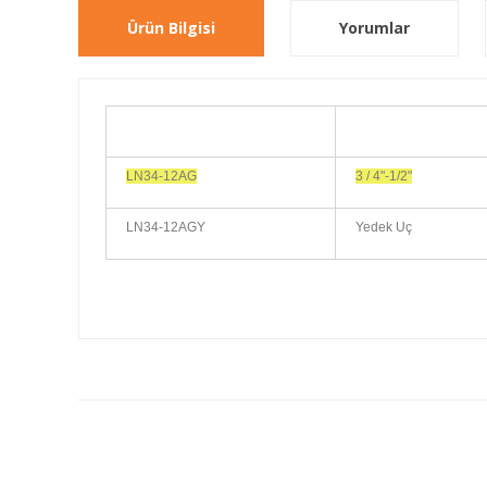
Ürün Bilgisi
Yorumlar
LN34-12AG
3 / 4"-1/2"
LN34-12AGY
Yedek Uç
Bu ürünün fiyat bilgisi, resim, ürün açıklamalarında ve diğ
Görüş ve önerileriniz için teşekkür ederiz.
Ürün resmi kalitesiz, bozuk veya görüntülenemiyor.
Ürün açıklamasında eksik bilgiler bulunuyor.