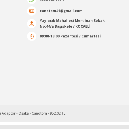
Stok Kodu : OPT600K
canotom41@gmail.com
Yaylacık Mahallesi Mert İnan Sokak
18.604,08 TL Kdv Dahil
No:44/a Başiskele / KOCAELİ
13.022,86 TL Kdv Dahil
09:00-18:00 Pazartesi / Cumartesi
ABANCASI
%30
indirim