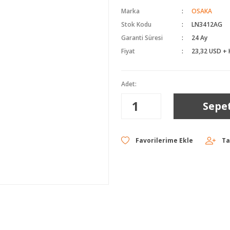
Marka
OSAKA
Stok Kodu
LN3412AG
Garanti Süresi
24 Ay
Fiyat
23,32 USD +
Adet:
Sepe
Ta