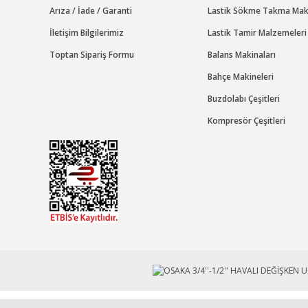
Arıza / İade / Garanti
Lastik Sökme Takma Maki
İletişim Bilgilerimiz
Lastik Tamir Malzemeleri
Toptan Sipariş Formu
Balans Makinaları
GAV
Bahçe Makineleri
GAV AT-265 HAVALI 3/4 SOMUN SÖKME-TAKMA TAB
Buzdolabı Çeşitleri
Kompresör Çeşitleri
Stok Kodu : AT265
18.662,40 TL Kdv Dahil
13.063,68 TL Kdv Dahil
%30
indirim