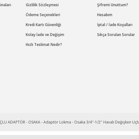
naları
Gizlilik Sözleşmesi
Şifremi Unuttum?
Ödeme Seçenekleri
Hesabım
Kredi Kartı Güvenliği
İptal / İade Koşulları
GAV
Kolay İade ve Değişim
Sıkça Sorulan Sorular
ANCASI
GAV OS-4153 HAVALI 3/4 SOMUN SÖKME-TAKMA T
Hızlı Teslimat Nedir?
Stok Kodu : OS4153
40.824,00 TL Kdv Dahil
28.576,80 TL Kdv Dahil
%30
%30
indirim
indirim