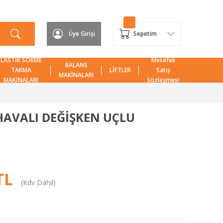
Üye Girişi
Sepetim
LASTİK SÖKME
Mesafeli
BALANS
TAKMA
LİFTLER
Satış
MAKİNALARI
MAKİNALARI
Sözleşmesi
' HAVALI DEĞİŞKEN UÇLU
 TL
(Kdv Dahil)