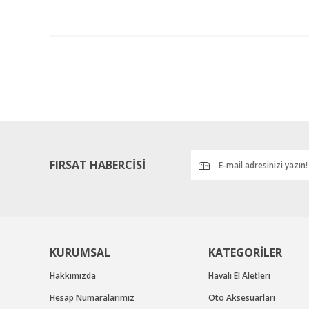
Ürün bilgilerinde hatalar bulunuyor.
Ürün fiyatı diğer sitelerden daha pahalı.
Bu ürüne benzer farklı alternatifler olmalı.
i
FIRSAT HABERCİSİ
KURUMSAL
KATEGORİLER
Hakkımızda
Havalı El Aletleri
Hesap Numaralarımız
Oto Aksesuarları