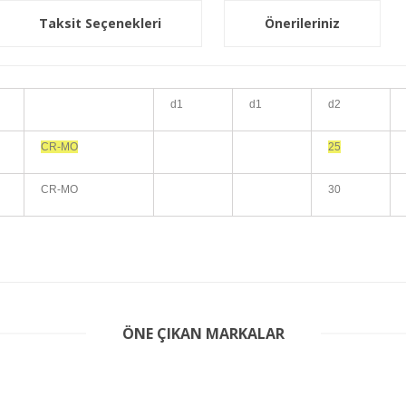
Taksit Seçenekleri
Önerileriniz
d1
d1
d2
CR-MO
25
CR-MO
30
er konularda yetersiz gördüğünüz noktaları öneri formunu kullanarak tarafım
ÖNE ÇIKAN MARKALAR
Bu ürüne ilk yorumu siz yapın!
Yorum Yaz