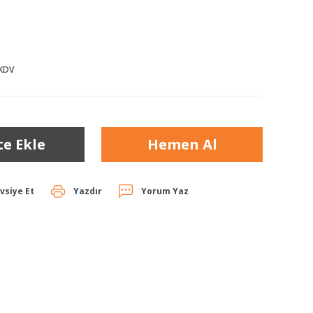
 KDV
te Ekle
Hemen Al
vsiye Et
Yazdır
Yorum Yaz