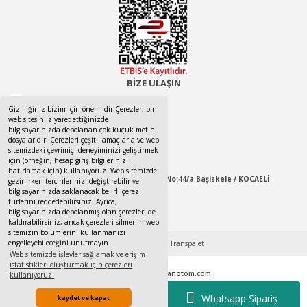
BİZE ULAŞIN
0532 525 5674
Gizliliğiniz bizim için önemlidir Çerezler, bir
web sitesini ziyaret ettiğinizde
bilgisayarınızda depolanan çok küçük metin
0532 525 5674
dosyalarıdır. Çerezleri çeşitli amaçlarla ve web
sitemizdeki çevrimiçi deneyiminizi geliştirmek
canotom41@gmail.com
için (örneğin, hesap giriş bilgilerinizi
hatırlamak için) kullanıyoruz. Web sitemizde
Yaylacık Mahallesi Mert İnan Sokak No:44/a Başiskele / KOCAELİ
gezinirken tercihlerinizi değiştirebilir ve
bilgisayarınızda saklanacak belirli çerez
türlerini reddedebilirsiniz. Ayrıca,
09:00-18:00 Pazartesi / Cumartesi
bilgisayarınızda depolanmış olan çerezleri de
kaldırabilirsiniz, ancak çerezleri silmenin web
sitemizin bölümlerini kullanmanızı
engelleyebileceğini unutmayın.
Web sitemizde işlevler sağlamak ve erişim
istatistikleri oluşturmak için çerezleri
Tek Tıkla Ödeme Kolaylığı
© 2017 - 2022
www.canotom.com
kullanıyoruz.
Kredi kartı bilgileriniz 256bit SSL sertifikası ile korunmaktadır.
7/24 Canlı Destek
Whatsapp Sipariş
kaydet ve kapat