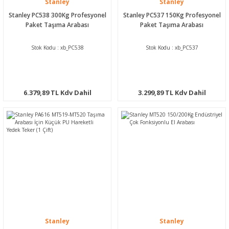
Stanley
Stanley
Stanley PC538 300Kg Profesyonel
Stanley PC537 150Kg Profesyonel
Havalı Zımparalar
Paket Taşıma Arabası
Paket Taşıma Arabası
Koli Kapama Makinaları
Stok Kodu : xb_PC538
Stok Kodu : xb_PC537
Raspa ve Silikon
Tabancaları
6.379,89 TL Kdv Dahil
3.299,89 TL Kdv Dahil
Yankeski - Sac Kesme
Zımba Çivi Çakmalar
Stanley
Stanley