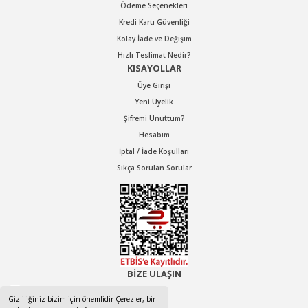
Ödeme Seçenekleri
Kredi Kartı Güvenliği
Kolay İade ve Değişim
Hızlı Teslimat Nedir?
KISAYOLLAR
Üye Girişi
Yeni Üyelik
Şifremi Unuttum?
Hesabım
İptal / İade Koşulları
Sıkça Sorulan Sorular
BİZE ULAŞIN
0532 525 5674
Gizliliğiniz bizim için önemlidir Çerezler, bir