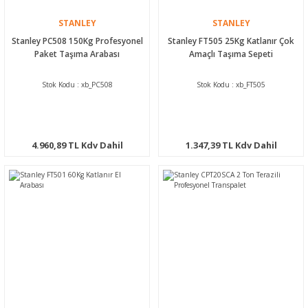
STANLEY
STANLEY
Stanley PC508 150Kg Profesyonel
Stanley FT505 25Kg Katlanır Çok
Paket Taşıma Arabası
Amaçlı Taşıma Sepeti
Stok Kodu : xb_PC508
Stok Kodu : xb_FT505
4.960,89 TL Kdv Dahil
1.347,39 TL Kdv Dahil