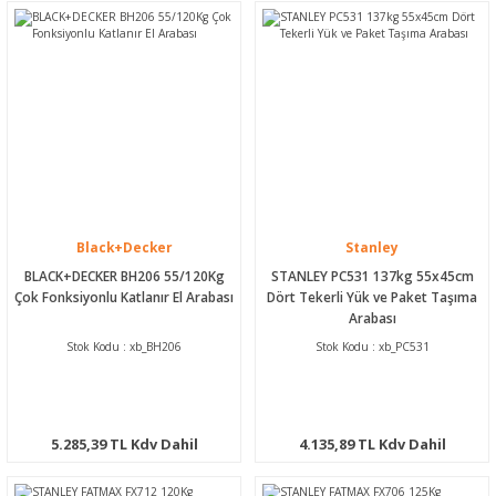
Black+Decker
Stanley
BLACK+DECKER BH206 55/120Kg
STANLEY PC531 137kg 55x45cm
Çok Fonksiyonlu Katlanır El Arabası
Dört Tekerli Yük ve Paket Taşıma
Arabası
Stok Kodu : xb_BH206
Stok Kodu : xb_PC531
5.285,39 TL Kdv Dahil
4.135,89 TL Kdv Dahil