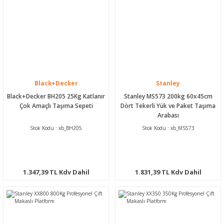
Black+Decker
Stanley
Black+Decker BH205 25Kg Katlanır
Stanley MS573 200kg 60x45cm
Çok Amaçlı Taşıma Sepeti
Dört Tekerli Yük ve Paket Taşıma
Arabası
Stok Kodu : xb_BH205
Stok Kodu : xb_MS573
1.347,39 TL Kdv Dahil
1.831,39 TL Kdv Dahil