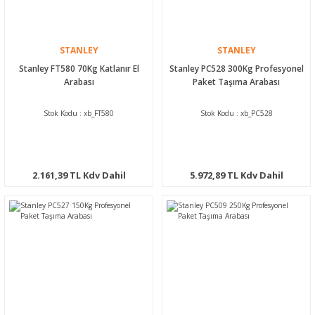
STANLEY
STANLEY
Stanley FT580 70Kg Katlanır El
Stanley PC528 300Kg Profesyonel
Arabası
Paket Taşıma Arabası
Stok Kodu : xb_FT580
Stok Kodu : xb_PC528
2.161,39 TL Kdv Dahil
5.972,89 TL Kdv Dahil