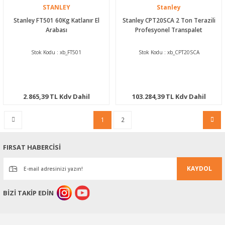
STANLEY
Stanley
Stanley FT501 60Kg Katlanır El
Stanley CPT20SCA 2 Ton Terazili
Arabası
Profesyonel Transpalet
Stok Kodu : xb_FT501
Stok Kodu : xb_CPT20SCA
2.865,39 TL Kdv Dahil
103.284,39 TL Kdv Dahil
1
2
FIRSAT HABERCİSİ
KAYDOL
BİZİ TAKİP EDİN