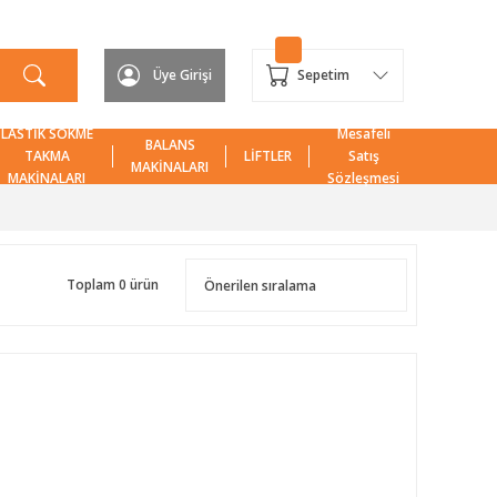
Üye Girişi
Sepetim
LASTİK SÖKME
Mesafeli
BALANS
TAKMA
LİFTLER
Satış
MAKİNALARI
MAKİNALARI
Sözleşmesi
Toplam 0 ürün