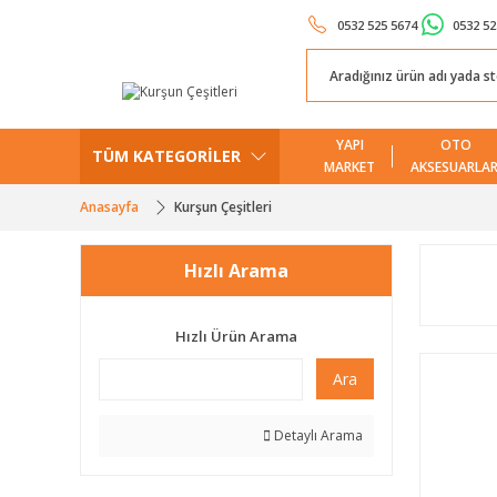
0532 525 5674
0532 52
YAPI
OTO
TÜM KATEGORİLER
MARKET
AKSESUARLAR
Anasayfa
Kurşun Çeşitleri
Hızlı Arama
Hızlı Ürün Arama
Ara
Detaylı Arama