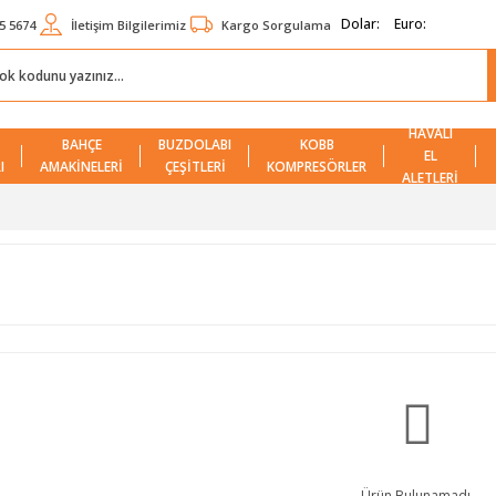
Dolar:
Euro:
5 5674
İletişim Bilgilerimiz
Kargo Sorgulama
HAVALI
BAHÇE
BUZDOLABI
KOBB
EL
I
AMAKİNELERİ
ÇEŞİTLERİ
KOMPRESÖRLER
ALETLERİ
Ürün Bulunamadı.