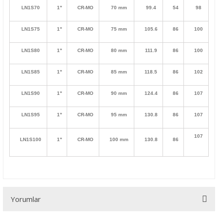
LN1S70
1"
CR-MO
70 mm
99.4
54
98
LN1S75
1"
CR-MO
75 mm
105.6
86
100
LN1S80
1"
CR-MO
80 mm
111.9
86
100
LN1S85
1"
CR-MO
85 mm
118.5
86
102
LN1S90
1"
CR-MO
90 mm
124.4
86
107
LN1S95
1"
CR-MO
95 mm
130.8
86
107
107
LN1S100
1"
CR-MO
100 mm
130.8
86
Yorumlar