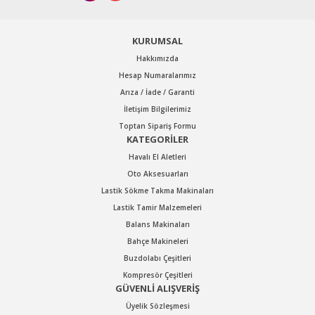
Gönder
KURUMSAL
Hakkımızda
Hesap Numaralarımız
Arıza / İade / Garanti
İletişim Bilgilerimiz
Toptan Sipariş Formu
GAV
KATEGORİLER
GAV OS-4075 HAVALI 1'' SOMUN SÖKME-TAKMA TABANCASI
Havalı El Aletleri
Oto Aksesuarları
Lastik Sökme Takma Makinaları
Stok Kodu : OS4075
Lastik Tamir Malzemeleri
Balans Makinaları
Bahçe Makineleri
58.320,00 TL Kdv Dahil
Buzdolabı Çeşitleri
40.824,00 TL Kdv Dahil
Kompresör Çeşitleri
GÜVENLİ ALIŞVERİŞ
%30
%30
indirim
indirim
Üyelik Sözleşmesi