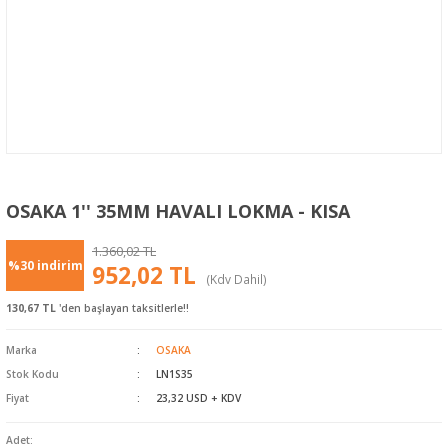
OSAKA 1'' 35MM HAVALI LOKMA - KISA
1.360,02 TL
%30 indirim
952,02 TL
(Kdv Dahil)
130,67 TL
'den başlayan taksitlerle!!
Marka
OSAKA
Stok Kodu
LN1S35
Fiyat
23,32 USD + KDV
Adet: