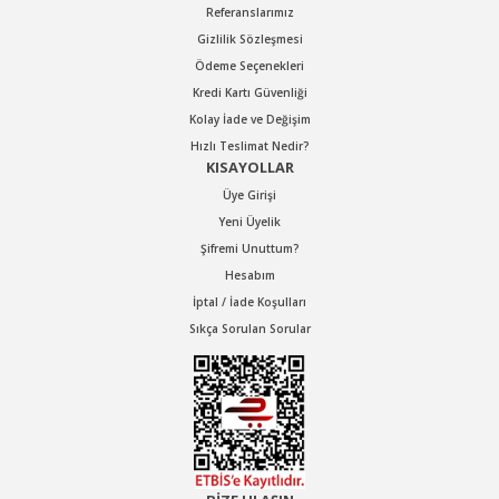
Referanslarımız
Gizlilik Sözleşmesi
Ödeme Seçenekleri
Kredi Kartı Güvenliği
Kolay İade ve Değişim
OSAKA
OSAKA
Hızlı Teslimat Nedir?
KISAYOLLAR
OPT-P 318L 1'' Somun Sökme
OPT-P 560L 1'' Somun Sökme
Üye Girişi
Yeni Üyelik
Stok Kodu : OPTP318L
Stok Kodu : OPTP560L
Şifremi Unuttum?
Hesabım
İptal / İade Koşulları
64.560,24 TL Kdv Dahil
99.960,48 TL Kdv Dahil
Sıkça Sorulan Sorular
45.192,17 TL Kdv Dahil
69.972,34 TL Kdv Dahil
%10
indirim