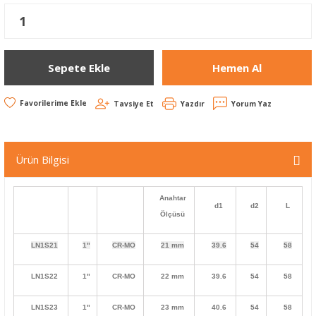
Sepete Ekle
Hemen Al
Tavsiye Et
Yazdır
Yorum Yaz
Ürün Bilgisi
Anahtar
d1
d2
L
Ölçüsü
LN1S21
1"
CR-MO
21 mm
39.6
54
58
LN1S22
1"
CR-MO
22 mm
39.6
54
58
LN1S23
1"
CR-MO
23 mm
40.6
54
58