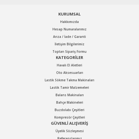
OSAKA
OSAKA
OPT 375 3/8'' Somun Sökme
Gönder
OPC 50138 3/8'' Somun Sökme
KURUMSAL
Hakkımızda
Stok Kodu : OPT375
Hesap Numaralarımız
Stok Kodu : OPC50138
Arıza / İade / Garanti
İletişim Bilgilerimiz
6.648,48 TL Kdv Dahil
Toptan Sipariş Formu
10.789,20 TL Kdv Dahil
4.653,94 TL Kdv Dahil
KATEGORİLER
7.552,44 TL Kdv Dahil
Havalı El Aletleri
%10
Oto Aksesuarları
indirim
Lastik Sökme Takma Makinaları
Lastik Tamir Malzemeleri
Balans Makinaları
Bahçe Makineleri
Buzdolabı Çeşitleri
Kompresör Çeşitleri
GÜVENLİ ALIŞVERİŞ
Üyelik Sözleşmesi
Referanslarımız