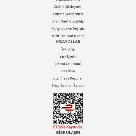
Gizlilik Sözleşmesi
Ödeme Seçenekleri
Kredi Kartı Güvenliği
Kolay İade ve Değişim
Hızlı Teslimat Nedir?
KISAYOLLAR
KAWASAKI
Üye Girişi
Kawasaki KPT-12 W Kabzalı Somun Sıkma - Sökme 3/8'' Kabzalı
Yeni Üyelik
Şifremi Unuttum?
Hesabım
Stok Kodu : KPT12W
İptal / İade Koşulları
Sıkça Sorulan Sorular
12.480,48 TL Kdv Dahil
11.232,43 TL Kdv Dahil
%10
indirim
BİZE ULAŞIN