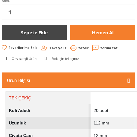
Adet:
Sepete Ekle
Hemen Al
Tavsiye Et
Yazdır
Yorum Yaz
Önsiparişli Ürün
Stok için tel açınız
Ürün Bilgisi
TEK ÇEKİÇ
Koli Adedi
20 adet
Uzunluk
112 mm
Civata Çapı
12 mm