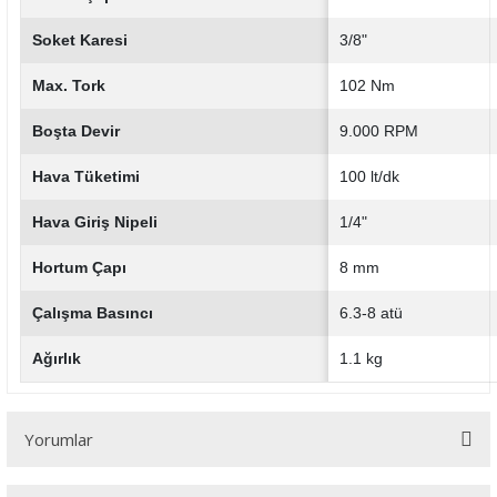
Soket Karesi
3/8"
Max. Tork
102 Nm
Boşta Devir
9.000 RPM
Hava Tüketimi
100 lt/dk
Hava Giriş Nipeli
1/4"
Hortum Çapı
8 mm
Çalışma Basıncı
6.3-8 atü
Ağırlık
1.1 kg
Yorumlar