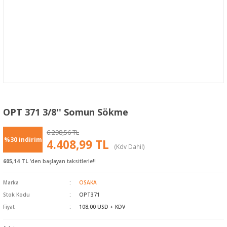
OPT 371 3/8'' Somun Sökme
6.298,56 TL
%30 indirim
4.408,99 TL
(Kdv Dahil)
605,14 TL
'den başlayan taksitlerle!!
Marka
OSAKA
Stok Kodu
OPT371
Fiyat
108,00 USD + KDV