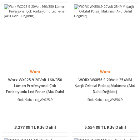
Worx
Worx
Worx WX025.9 20Volt 160/350
WORX WX856.9 20Volt 254MM
Lümen Profesyonel Çok
Şarjlı Orbital Polisaj Makinesi (Akü
Fonksiyonlu Led Fener (Akü Dahil
Dahil Değildir)
Değildir)
Stok Kodu : xb_WX025.9
Stok Kodu : xb_WX856.9
3.277,89 TL Kdv Dahil
5.554,89 TL Kdv Dahil