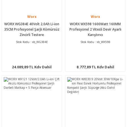
Worx
Worx
WORX WG384E 40Volt 2.0Ah Li-ion
WORX WX598 1600Watt 160MM
35CM Profesyonel Şarjlı Kömürsüz
Profesyonel 2 Vitesli Devir Ayarlı
Zincirli Testere
Karıştırıcı
Stok Kodu : xb_WG384E
Stok Kodu : xb_WX598
24.089,89 TL Kdv Dahil
8.777,89 TL Kdv Dahil