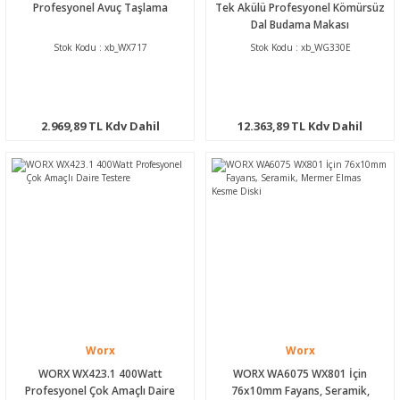
Profesyonel Avuç Taşlama
Tek Akülü Profesyonel Kömürsüz
Dal Budama Makası
Stok Kodu : xb_WX717
Stok Kodu : xb_WG330E
2.969,89 TL Kdv Dahil
12.363,89 TL Kdv Dahil
Worx
Worx
WORX WX423.1 400Watt
WORX WA6075 WX801 İçin
Profesyonel Çok Amaçlı Daire
76x10mm Fayans, Seramik,