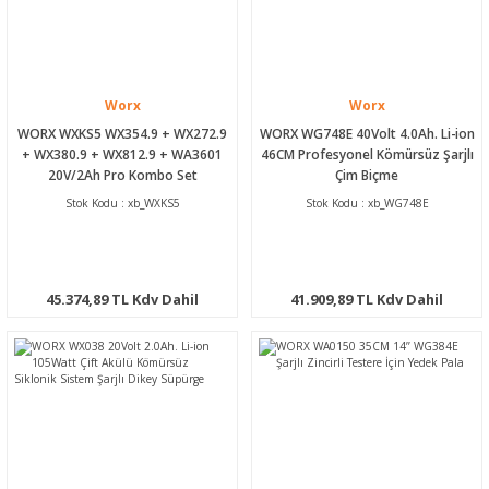
Worx
Worx
WORX WXKS5 WX354.9 + WX272.9
WORX WG748E 40Volt 4.0Ah. Li-ion
+ WX380.9 + WX812.9 + WA3601
46CM Profesyonel Kömürsüz Şarjlı
20V/2Ah Pro Kombo Set
Çim Biçme
Stok Kodu : xb_WXKS5
Stok Kodu : xb_WG748E
45.374,89 TL Kdv Dahil
41.909,89 TL Kdv Dahil