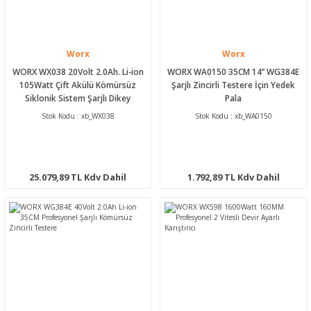
Worx
Worx
WORX WX038 20Volt 2.0Ah. Li-ion
WORX WA0150 35CM 14’’ WG384E
105Watt Çift Akülü Kömürsüz
Şarjlı Zincirli Testere İçin Yedek
Siklonik Sistem Şarjlı Dikey
Pala
Süpürge
Stok Kodu : xb_WX038
Stok Kodu : xb_WA0150
25.079,89 TL Kdv Dahil
1.792,89 TL Kdv Dahil