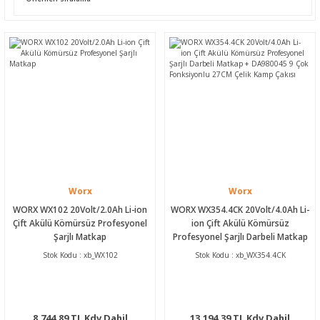
Worx
Worx
WORX WX102 20Volt/2.0Ah Li-ion
WORX WX354.4CK 20Volt/4.0Ah Li-
Çift Akülü Kömürsüz Profesyonel
ion Çift Akülü Kömürsüz
Şarjlı Matkap
Profesyonel Şarjlı Darbeli Matkap
+ DA980045 9 Çok Fonksiyonlu
Stok Kodu : xb_WX102
Stok Kodu : xb_WX354.4CK
27CM Çelik Kamp Çakısı
8.744,89 TL Kdv Dahil
13.194,39 TL Kdv Dahil