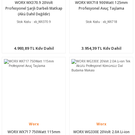
WORX WX370.9 20Volt
WORX WX718 900Watt 125mm
Profesyonel Şarjlı Darbeli Matkap
Profesyonel Avuç Taşlama
(Akü Dahil Değildir)
Stok Kodu : xb_WX370.9
Stok Kodu : xb_WX718
4.993,89 TL Kdv Dahil
3.954,39 TL Kdv Dahil
Worx
Worx
WORX WX717 750Watt 115mm
WORX WG330E 20Volt 2.0A Li-ion