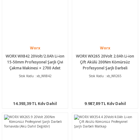
Worx
Worx
WORX WX842 20Volt/2.0Ah Li-ion
WORX WX265 20Volt 2.0Ah Li-ion
15-50mm Profesyonel Şarjlı Çivi
Çift Akülü 200Nm Kömürsüz
Çakma Makinesi + 2700 Adet
Profesyonel Şarjlı Darbeli
Yedek Çivi
Tornavida
Stok Kodu : xb_WX842
Stok Kodu : xb_WX265
14.393,39 TL Kdv Dahil
9.987,89 TL Kdv Dahil