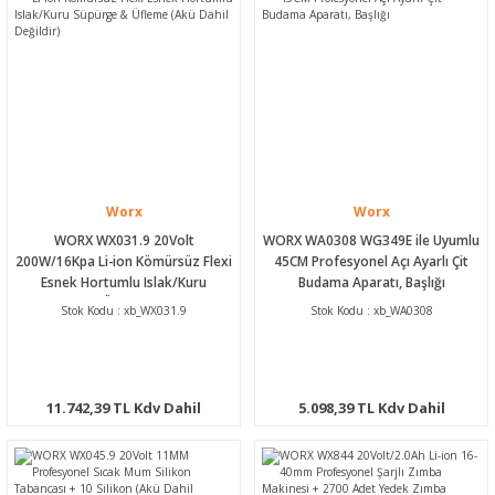
Worx
Worx
WORX WX031.9 20Volt
WORX WA0308 WG349E ile Uyumlu
200W/16Kpa Li-ion Kömürsüz Flexi
45CM Profesyonel Açı Ayarlı Çit
Esnek Hortumlu Islak/Kuru
Budama Aparatı, Başlığı
Süpürge & Üfleme (Akü Dahil
Stok Kodu : xb_WX031.9
Stok Kodu : xb_WA0308
Değildir)
11.742,39 TL Kdv Dahil
5.098,39 TL Kdv Dahil