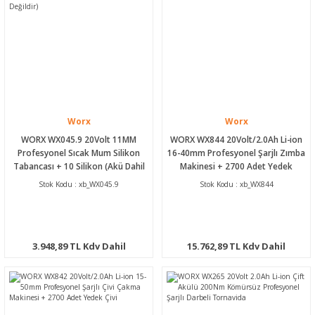
Worx
Worx
WORX WX045.9 20Volt 11MM
WORX WX844 20Volt/2.0Ah Li-ion
Profesyonel Sıcak Mum Silikon
16-40mm Profesyonel Şarjlı Zımba
Tabancası + 10 Silikon (Akü Dahil
Makinesi + 2700 Adet Yedek
Değildir)
Zımba
Stok Kodu : xb_WX045.9
Stok Kodu : xb_WX844
3.948,89 TL Kdv Dahil
15.762,89 TL Kdv Dahil