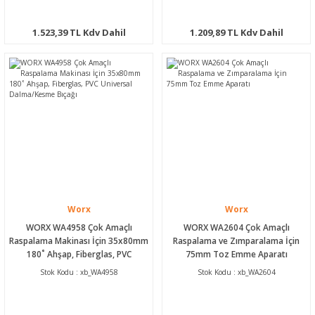
1.523,39 TL Kdv Dahil
1.209,89 TL Kdv Dahil
Worx
Worx
WORX WA4958 Çok Amaçlı
WORX WA2604 Çok Amaçlı
Raspalama Makinası İçin 35x80mm
Raspalama ve Zımparalama İçin
180˚ Ahşap, Fiberglas, PVC
75mm Toz Emme Aparatı
Universal Dalma/Kesme Bıçağı
Stok Kodu : xb_WA4958
Stok Kodu : xb_WA2604