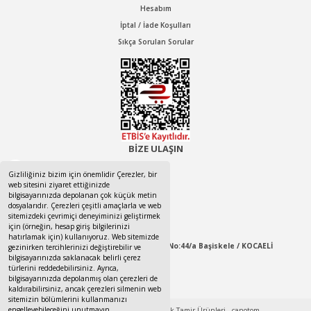
Hesabım
İptal / İade Koşulları
Sıkça Sorulan Sorular
BİZE ULAŞIN
0532 525 5674
Gizliliğiniz bizim için önemlidir Çerezler, bir
web sitesini ziyaret ettiğinizde
bilgisayarınızda depolanan çok küçük metin
0532 525 5674
dosyalarıdır. Çerezleri çeşitli amaçlarla ve web
sitemizdeki çevrimiçi deneyiminizi geliştirmek
canotom41@gmail.com
için (örneğin, hesap giriş bilgilerinizi
hatırlamak için) kullanıyoruz. Web sitemizde
Yaylacık Mahallesi Mert İnan Sokak No:44/a Başiskele / KOCAELİ
gezinirken tercihlerinizi değiştirebilir ve
bilgisayarınızda saklanacak belirli çerez
türlerini reddedebilirsiniz. Ayrıca,
09:00-18:00 Pazartesi / Cumartesi
bilgisayarınızda depolanmış olan çerezleri de
kaldırabilirsiniz, ancak çerezleri silmenin web
sitemizin bölümlerini kullanmanızı
engelleyebileceğini unutmayın.