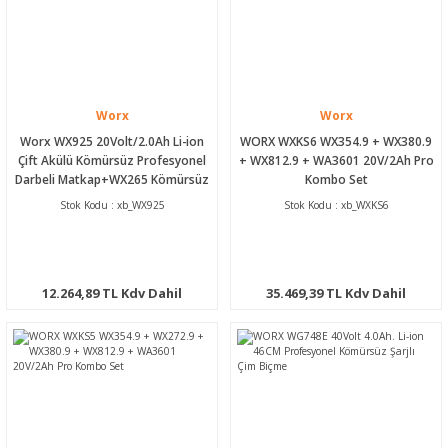
Worx
Worx
Worx WX925 20Volt/2.0Ah Li-ion
WORX WXKS6 WX354.9 + WX380.9
Çift Akülü Kömürsüz Profesyonel
+ WX812.9 + WA3601 20V/2Ah Pro
Darbeli Matkap+WX265 Kömürsüz
Kombo Set
Darbeli Tornavida Kombo Set
Stok Kodu : xb_WX925
Stok Kodu : xb_WXKS6
12.264,89 TL Kdv Dahil
35.469,39 TL Kdv Dahil