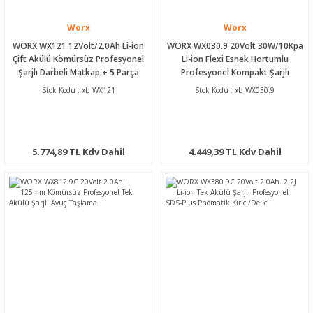
Worx
Worx
WORX WX121 12Volt/2.0Ah Li-ion
WORX WX030.9 20Volt 30W/10Kpa
Çift Akülü Kömürsüz Profesyonel
Li-ion Flexi Esnek Hortumlu
Şarjlı Darbeli Matkap + 5 Parça
Profesyonel Kompakt Şarjlı
Aksesuar
Süpürge (Akü Dahil Değildir)
Stok Kodu : xb_WX121
Stok Kodu : xb_WX030.9
5.774,89 TL Kdv Dahil
4.449,39 TL Kdv Dahil