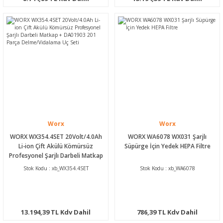
Worx
Worx
WORX WX354.4SET 20Volt/4.0Ah
WORX WA6078 WX031 Şarjlı
Li-ion Çift Akülü Kömürsüz
Süpürge İçin Yedek HEPA Filtre
Profesyonel Şarjlı Darbeli Matkap
+ DA01903 201 Parça
Stok Kodu : xb_WX354.4SET
Stok Kodu : xb_WA6078
Delme/Vidalama Uç Seti
13.194,39 TL Kdv Dahil
786,39 TL Kdv Dahil