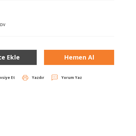
KDV
te Ekle
Hemen Al
vsiye Et
Yazdır
Yorum Yaz