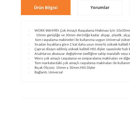
Ürün Bilgisi
Yorumlar
·
WORX WA4985 Çok Amaçlı Raspalama Makinası İçin 10x30mm A
·
10mm genişliğe ve 30mm derinliğe kadar ahşap, plastik, alçı
tüm raspalama makineleri ile kullanıma uygun Universal yüksek 
·
Sıradan bıçaklara göre 2 kat daha uzun ömürlü yüksek kaliteli HSS
·
Çapraz dizayn edilmiş yüksek kaliteli HSS dişler sayesinde hızlı
·
Anahtarsız aksesuar değiştirme özelliğine sahip mandallı veya vi
·
Worx çok amaçlı raspalama ve zımparalama makinaları ve diğer
·
Tüm markalardaki çok amaçlı raspalama makinaları ile kullanı
·
Bıçak Ölçüsü: 10mm x 30mm HSS Dişler
·
Bağlantı: Universal
Bu ürünün fiyat bilgisi, resim, ürün açıklamalarında ve diğ
Görüş ve önerileriniz için teşekkür ederiz.
Ürün resmi kalitesiz, bozuk veya görüntülenemiyor.
Ürün açıklamasında eksik bilgiler bulunuyor.
Ürün bilgilerinde hatalar bulunuyor.