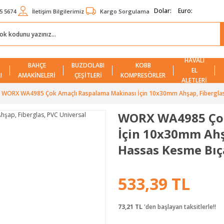
Dolar:
Euro:
5 5674
İletişim Bilgilerimiz
Kargo Sorgulama
HAVALI
BAHÇE
BUZDOLABI
KOBB
EL
I
AMAKİNELERİ
ÇEŞİTLERİ
KOMPRESÖRLER
ALETLERİ
WORX WA4985 Çok Amaçlı Raspalama Makinası İçin 10x30mm Ahşap, Fiberglas,
WORX WA4985 Çok
İçin 10x30mm Ahş
Hassas Kesme Bıç
533,39 TL
73,21 TL
'den başlayan taksitlerle!!