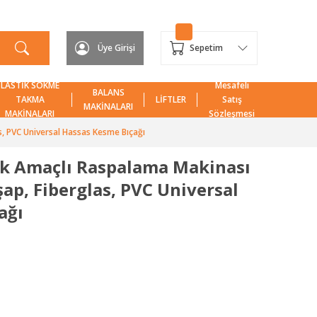
Üye Girişi
Sepetim
LASTİK SÖKME
Mesafeli
BALANS
TAKMA
LİFTLER
Satış
MAKİNALARI
MAKİNALARI
Sözleşmesi
 PVC Universal Hassas Kesme Bıçağı
 Amaçlı Raspalama Makinası
ap, Fiberglas, PVC Universal
ağı