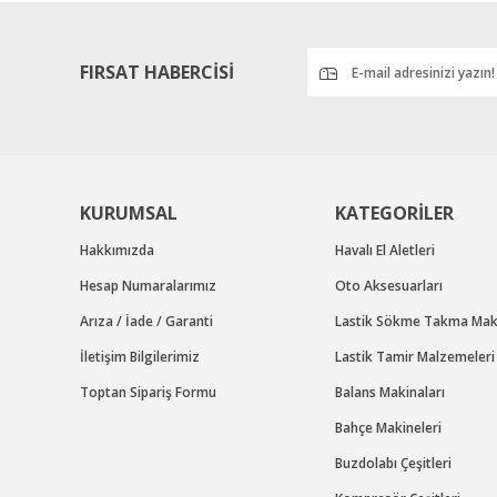
Ürün fiyatı diğer sitelerden daha pahalı.
Bu ürüne benzer farklı alternatifler olmalı.
FIRSAT HABERCİSİ
KURUMSAL
KATEGORİLER
Hakkımızda
Havalı El Aletleri
Hesap Numaralarımız
Oto Aksesuarları
Arıza / İade / Garanti
Lastik Sökme Takma Maki
İletişim Bilgilerimiz
Lastik Tamir Malzemeleri
Toptan Sipariş Formu
Balans Makinaları
Bahçe Makineleri
Buzdolabı Çeşitleri