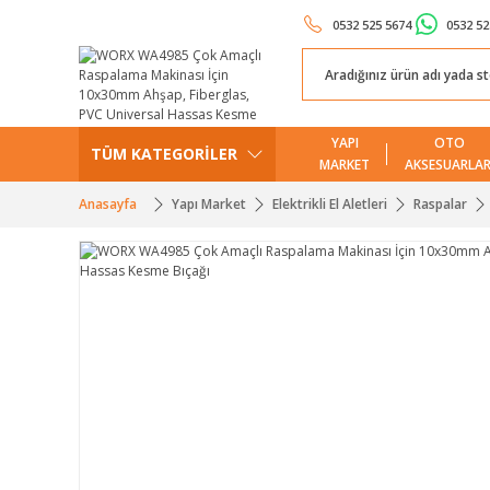
0532 525 5674
0532 52
YAPI
OTO
TÜM KATEGORİLER
MARKET
AKSESUARLAR
Anasayfa
Yapı Market
Elektrikli El Aletleri
Raspalar