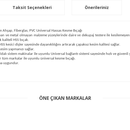
Taksit Seçenekleri
Önerileriniz
hşap, Fiberglas, PVC Universal Hassas Kesme Bıçağı
pan ve metal olmayan malzeme yüzeylerinde daire ve dekupaj testere ile kesilemeyen
kaliteli HSS bıçak.
 kesici dişler sayesinde dayanıklılığını artırarak çapaksız kesim kalitesi sağlar.
 kesim yapmanızı sağlar.
dalı sistem makinalar ile uyumlu Universal bağlantı sistemi sayesinde hızlı ve güvenli ş
 tüm markalar ile uyumlu üniversal kesme bıçağı.
ma uygundur.
er konularda yetersiz gördüğünüz noktaları öneri formunu kullanarak tarafım
ÖNE ÇIKAN MARKALAR
Bu ürüne ilk yorumu siz yapın!
Yorum Yaz