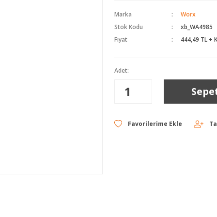
Marka
Worx
Stok Kodu
xb_WA4985
Fiyat
444,49 TL + 
Adet:
Sepe
Ta