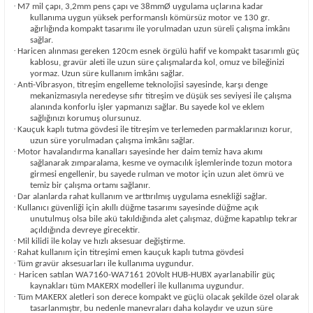
·
M7 mil çapı, 3,2mm pens çapı ve 38mmØ uygulama uçlarına kadar
kullanıma uygun yüksek performanslı kömürsüz motor ve 130 gr.
ağırlığında kompakt tasarımı ile yorulmadan uzun süreli çalışma imkânı
sağlar.
·
Haricen alınması gereken 120cm esnek örgülü hafif ve kompakt tasarımlı güç
kablosu, gravür aleti ile uzun süre çalışmalarda kol, omuz ve bileğinizi
yormaz. Uzun süre kullanım imkânı sağlar.
·
Anti-Vibrasyon, titreşim engelleme teknolojisi sayesinde, karşı denge
mekanizmasıyla neredeyse sıfır titreşim ve düşük ses seviyesi ile çalışma
alanında konforlu işler yapmanızı sağlar. Bu sayede kol ve eklem
sağlığınızı korumuş olursunuz.
·
Kauçuk kaplı tutma gövdesi ile titreşim ve terlemeden parmaklarınızı korur,
uzun süre yorulmadan çalışma imkânı sağlar.
·
Motor havalandırma kanalları sayesinde her daim temiz hava akımı
sağlanarak zımparalama, kesme ve oymacılık işlemlerinde tozun motora
girmesi engellenir, bu sayede rulman ve motor için uzun alet ömrü ve
temiz bir çalışma ortamı sağlanır.
·
Dar alanlarda rahat kullanım ve arttırılmış uygulama esnekliği sağlar.
·
Kullanıcı güvenliği için akıllı düğme tasarımı sayesinde düğme açık
unutulmuş olsa bile akü takıldığında alet çalışmaz, düğme kapatılıp tekrar
açıldığında devreye girecektir.
·
Mil kilidi ile kolay ve hızlı aksesuar değiştirme.
·
Rahat kullanım için titreşimi emen kauçuk kaplı tutma gövdesi
·
Tüm gravür aksesuarları ile kullanıma uygundur.
·
Haricen satılan WA7160-WA7161 20Volt HUB-HUBX ayarlanabilir güç
kaynakları tüm MAKERX modelleri ile kullanıma uygundur.
·
Tüm MAKERX aletleri son derece kompakt ve güçlü olacak şekilde özel olarak
tasarlanmıştır, bu nedenle manevraları daha kolaydır ve uzun süre