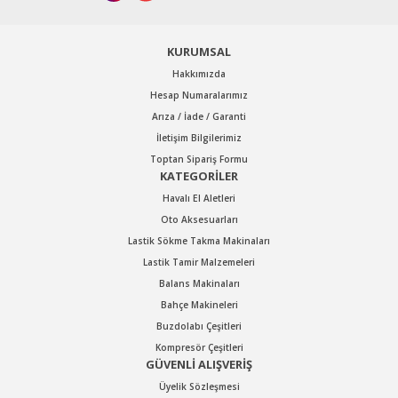
Bu ürüne benzer farklı alternatifler olmalı.
KURUMSAL
Hakkımızda
Hesap Numaralarımız
Arıza / İade / Garanti
Gönder
İletişim Bilgilerimiz
Toptan Sipariş Formu
KATEGORİLER
Havalı El Aletleri
Oto Aksesuarları
Lastik Sökme Takma Makinaları
Lastik Tamir Malzemeleri
Balans Makinaları
Bahçe Makineleri
Buzdolabı Çeşitleri
Kompresör Çeşitleri
GÜVENLİ ALIŞVERİŞ
Üyelik Sözleşmesi