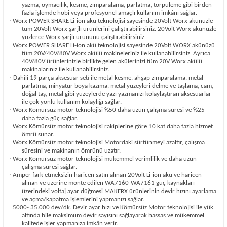
yazma, oymacılık, kesme, zımparalama, parlatma, törpüleme gibi birden
fazla işlemde hobi veya profesyonel amaçlı kullanım imkânı sağlar.
·
Worx POWER SHARE Li-ion akü teknolojisi sayesinde 20Volt Worx akünüzle
tüm 20Volt Worx şarjlı ürünlerini çalıştırabilirsiniz. 20Volt Worx akünüzle
yüzlerce Worx şarjlı ürününü çalıştırabilirsiniz.
·
Worx POWER SHARE Li-ion akü teknolojisi sayesinde 20Volt WORX akünüzü
tüm 20V/40V/80V Worx akülü makineleriniz ile kullanabilirsiniz. Ayrıca
40V/80V ürünlerinizle birlikte gelen akülerinizi tüm 20V Worx akülü
makinalarınız ile kullanabilirsiniz.
·
Dahili 19 parça aksesuar seti ile metal kesme, ahşap zımparalama, metal
parlatma, minyatür boya kazıma, metal yüzeyleri delme ve taşlama, cam,
doğal taş, metal gibi yüzeylerde yazı yazmanızı kolaylaştıran aksesuarlar
ile çok yönlü kullanım kolaylığı sağlar.
·
Worx Kömürsüz motor teknolojisi %50 daha uzun çalışma süresi ve %25
daha fazla güç sağlar.
·
Worx Kömürsüz motor teknolojisi rakiplerine göre 10 kat daha fazla hizmet
ömrü sunar.
·
Worx Kömürsüz motor teknolojisi Motordaki sürtünmeyi azaltır, çalışma
süresini ve makinanın ömrünü uzatır.
·
Worx Kömürsüz motor teknolojisi mükemmel verimlilik ve daha uzun
çalışma süresi sağlar.
·
Amper fark etmeksizin haricen satın alınan 20Volt Li-ion akü ve haricen
alınan ve üzerine monte edilen WA7160-WA7161 güç kaynakları
üzerindeki voltaj ayar düğmesi MAKERX ürünlerinin devir hızını ayarlama
ve açma/kapatma işlemlerini yapmanızı sağlar.
·
5000- 35.000 dev/dk. Devir ayar hızı ve Kömürsüz Motor teknolojisi ile yük
altında bile maksimum devir sayısını sağlayarak hassas ve mükemmel
kalitede işler yapmanıza imkân verir.