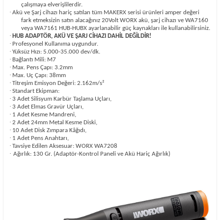
çalışmaya elverişlilerdir.
·
Akü ve Şarj cihazı hariç satılan tüm MAKERX serisi ürünleri amper değeri
fark etmeksizin satın alacağınız 20Volt WORX akü, şarj cihazı ve WA7160
veya WA7161 HUB-HUBX ayarlanabilir güç kaynakları ile kullanabilirsiniz.
·
HUB ADAPTÖR, AKÜ VE ŞARJ CİHAZI DAHİL DEĞİLDİR!
·
Profesyonel Kullanıma uygundur.
·
Yüksüz Hızı: 5.000-35.000 dev/dk.
·
Bağlantı Mili: M7
·
Max. Pens Çapı: 3.2mm
·
Max. Uç Çapı: 38mm
·
Titreşim Emisyon Değeri: 2.162m/s²
·
Standart Ekipman:
·
3 Adet Silisyum Karbür Taşlama Uçları,
·
3 Adet Elmas Gravür Uçları,
·
1 Adet Kesme Mandreni,
·
2 Adet 24mm Metal Kesme Diski,
·
10 Adet Disk Zımpara Kâğıdı,
·
1 Adet Pens Anahtarı,
·
Tavsiye Edilen Aksesuar: WORX WA7208
·
Ağırlık: 130 Gr. (Adaptör-Kontrol Paneli ve Akü Hariç Ağırlık)