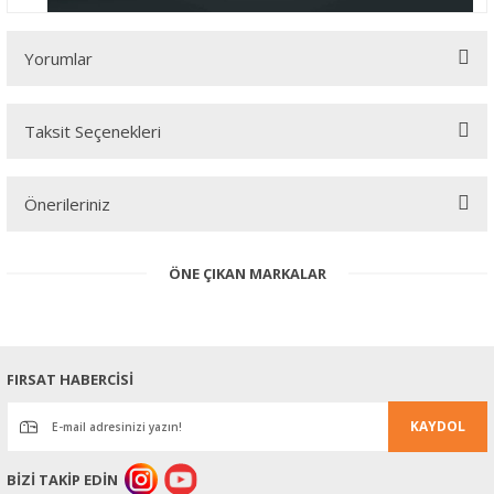
Yorumlar
Taksit Seçenekleri
Bu ürüne ilk yorumu siz yapın!
Önerileriniz
Yorum Yaz
Bu ürünün fiyat bilgisi, resim, ürün açıklamalarında ve diğer
ÖNE ÇIKAN MARKALAR
konularda yetersiz gördüğünüz noktaları öneri formunu kullanarak
tarafımıza iletebilirsiniz.
Görüş ve önerileriniz için teşekkür ederiz.
Ürün resmi kalitesiz, bozuk veya görüntülenemiyor.
FIRSAT HABERCİSİ
Ürün açıklamasında eksik bilgiler bulunuyor.
KAYDOL
Ürün bilgilerinde hatalar bulunuyor.
Ürün fiyatı diğer sitelerden daha pahalı.
BİZİ TAKİP EDİN