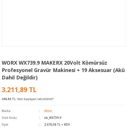
WORX WX739.9 MAKERX 20Volt Kömürsüz
Profesyonel Gravür Makinesi + 19 Aksesuar (Akü
Dahil Değildir)
3.211,89 TL
440,84 TL
'den başlayan taksitlerle!!
Marka
Worx
Stok Kodu
xb_WX739.9
Fiyat
2.676,58 TL + KDV