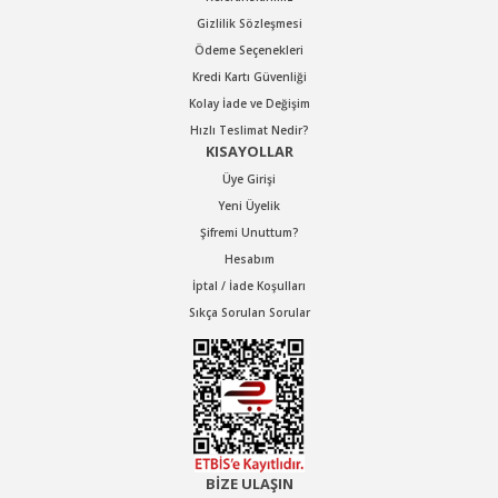
Gizlilik Sözleşmesi
Ödeme Seçenekleri
Kredi Kartı Güvenliği
Kolay İade ve Değişim
Hızlı Teslimat Nedir?
KISAYOLLAR
Üye Girişi
Yeni Üyelik
Şifremi Unuttum?
Hesabım
İptal / İade Koşulları
GAV
Sıkça Sorulan Sorular
GAV OS-4075L HAVALI 1'' SOMUN SÖKME-TAKMA TABANCASI
Stok Kodu : OS4075L
BİZE ULAŞIN
64.152,00 TL Kdv Dahil