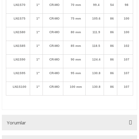
LN1S70
1"
CR-MO
70 mm
99.4
54
98
LN1S75
1"
CR-MO
75 mm
105.6
86
100
LN1S80
1"
CR-MO
80 mm
111.9
86
100
LN1S85
1"
CR-MO
85 mm
118.5
86
102
LN1S90
1"
CR-MO
90 mm
124.4
86
107
LN1S95
1"
CR-MO
95 mm
130.8
86
107
LN1S100
1"
CR-MO
100 mm
130.8
86
107
Yorumlar