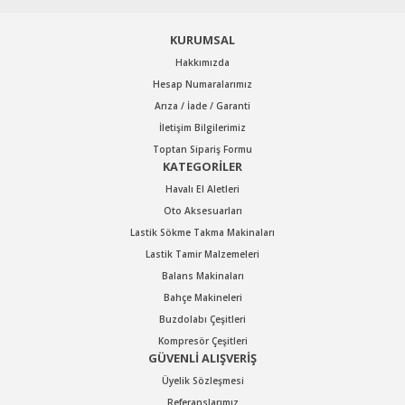
Gönder
KURUMSAL
Hakkımızda
Hesap Numaralarımız
Arıza / İade / Garanti
İletişim Bilgilerimiz
GAV
Toptan Sipariş Formu
KATEGORİLER
GAV OS-1240 HAVALI SOMUN SÖKME-TAKMA TABANCASI
Havalı El Aletleri
Oto Aksesuarları
Stok Kodu : OS1240
Lastik Sökme Takma Makinaları
Lastik Tamir Malzemeleri
Balans Makinaları
5.832,00 TL Kdv Dahil
Bahçe Makineleri
4.082,40 TL Kdv Dahil
Buzdolabı Çeşitleri
Kompresör Çeşitleri
%30
GÜVENLİ ALIŞVERİŞ
indirim
Üyelik Sözleşmesi
Referanslarımız