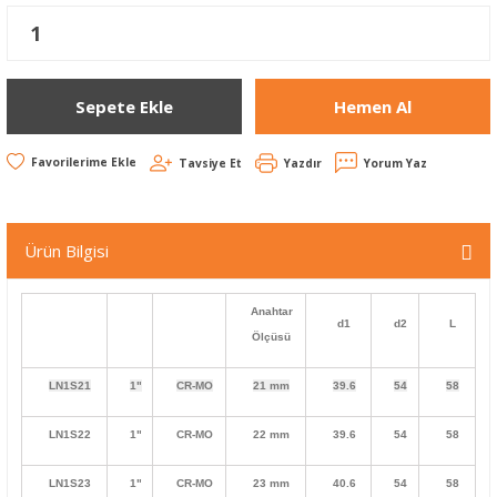
Sepete Ekle
Hemen Al
Tavsiye Et
Yazdır
Yorum Yaz
Ürün Bilgisi
Anahtar
d1
d2
L
Ölçüsü
LN1S21
1"
CR-MO
21 mm
39.6
54
58
LN1S22
1"
CR-MO
22 mm
39.6
54
58
LN1S23
1"
CR-MO
23 mm
40.6
54
58