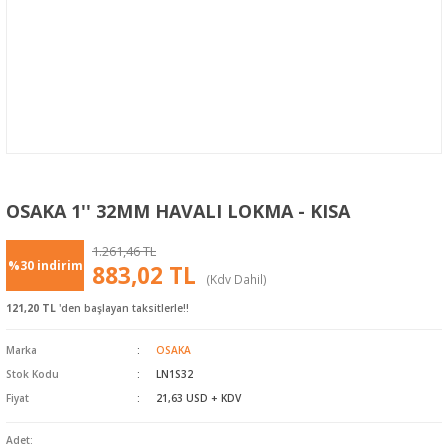
OSAKA 1'' 32MM HAVALI LOKMA - KISA
1.261,46 TL
%30 indirim
883,02 TL
(Kdv Dahil)
121,20 TL
'den başlayan taksitlerle!!
Marka
OSAKA
Stok Kodu
LN1S32
Fiyat
21,63 USD + KDV
Adet: