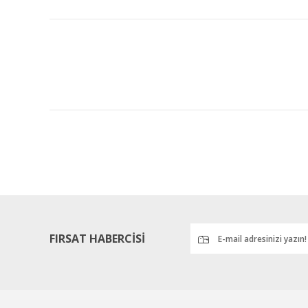
Bu ürünün fiyat bilgisi, resim, ürün açıklamalarında ve diğ
Görüş ve önerileriniz için teşekkür ederiz.
Ürün resmi kalitesiz, bozuk veya görüntülenemiyor.
Ürün açıklamasında eksik bilgiler bulunuyor.
Ürün bilgilerinde hatalar bulunuyor.
Ürün fiyatı diğer sitelerden daha pahalı.
Bu ürüne benzer farklı alternatifler olmalı.
%
ind
FIRSAT HABERCİSİ