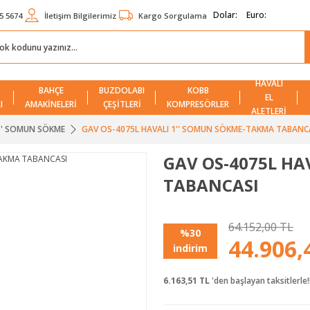
Dolar:
Euro:
5 5674
İletişim Bilgilerimiz
Kargo Sorgulama
HAVALI
BAHÇE
BUZDOLABI
KOBB
EL
I
AMAKİNELERİ
ÇEŞİTLERİ
KOMPRESÖRLER
ALETLERİ
'' SOMUN SÖKME
GAV OS-4075L HAVALI 1'' SOMUN SÖKME-TAKMA TABANC
GAV OS-4075L HA
TABANCASI
64.152,00 TL
%30
44.906,
indirim
6.163,51 TL
'den başlayan taksitlerle!