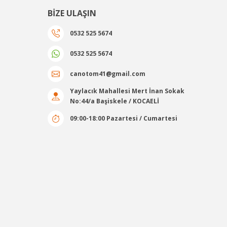
BİZE ULAŞIN
OPT-P 318 1'' Somun Sökme
0532 525 5674
Stok Kodu : OPTP318
0532 525 5674
canotom41@gmail.com
59.194,80 TL Kdv Dahil
41.436,36 TL Kdv Dahil
Yaylacık Mahallesi Mert İnan Sokak
No:44/a Başiskele / KOCAELİ
09:00-18:00 Pazartesi / Cumartesi
NCASI
%30