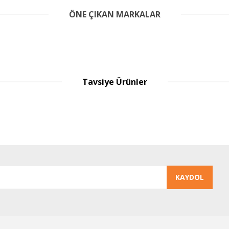
er konularda yetersiz gördüğünüz noktaları öneri formunu kullanarak tarafım
ÖNE ÇIKAN MARKALAR
Bu ürüne ilk yorumu siz yapın!
Yorum Yaz
Tavsiye Ürünler
30
irim
in
Gönder
KAYDOL