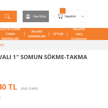
Üye Girişi
Sepetim
LASTİK SÖKME
Mesafeli
BALANS
TAKMA
LİFTLER
Satış
MAKİNALARI
MAKİNALARI
Sözleşmesi
ASI
VALI 1'' SOMUN SÖKME-TAKMA
40 TL
(Kdv Dahil)
!