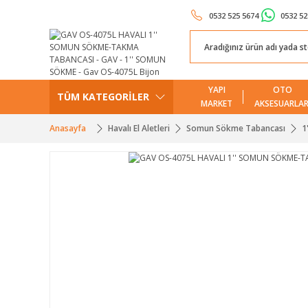
0532 525 5674
0532 52
YAPI
OTO
TÜM KATEGORİLER
MARKET
AKSESUARLAR
Anasayfa
Havalı El Aletleri
Somun Sökme Tabancası
1