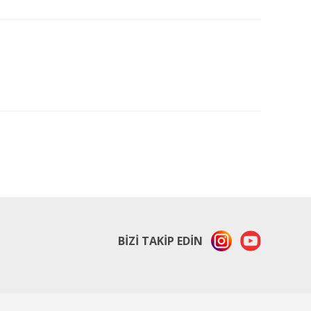
ıza iletebilirsiniz.
%30
%30
dirim
indirim
BİZİ TAKİP EDİN
OSAKA