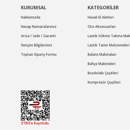
KURUMSAL
KATEGORİLER
Hakkımızda
Havalı El Aletleri
Hesap Numaralarımız
Oto Aksesuarları
Arıza / İade / Garanti
Lastik Sökme Takma Maki
İletişim Bilgilerimiz
Lastik Tamir Malzemeleri
Toptan Sipariş Formu
Balans Makinaları
GAV
Bahçe Makineleri
GAV OS-1240 HAVALI SOMUN SÖKME-TAKMA TABAN
Buzdolabı Çeşitleri
Stok Kodu : OS1240
Kompresör Çeşitleri
5.832,00 TL Kdv Dahil
4.082,40 TL Kdv Dahil
%10