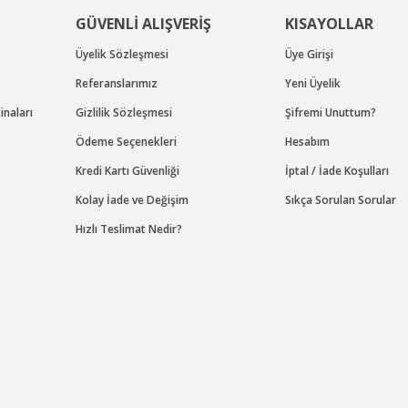
GÜVENLİ ALIŞVERİŞ
KISAYOLLAR
Üyelik Sözleşmesi
Üye Girişi
Referanslarımız
Yeni Üyelik
naları
Gizlilik Sözleşmesi
Şifremi Unuttum?
Ödeme Seçenekleri
Hesabım
Kredi Kartı Güvenliği
İptal / İade Koşulları
GAV
Kolay İade ve Değişim
Sıkça Sorulan Sorular
CASI
GAV OS-4074 HAVALI 1'' SOMUN SÖKME-TAKMA TABA
Hızlı Teslimat Nedir?
Stok Kodu : OS4074
49.572,00 TL Kdv Dahil
34.700,40 TL Kdv Dahil
%10