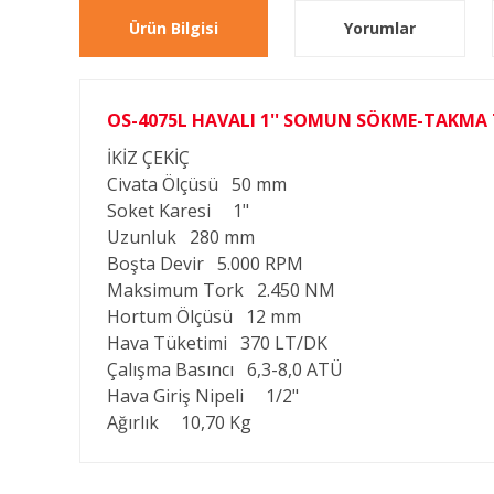
Ürün Bilgisi
Yorumlar
OS-4075L HAVALI 1'' SOMUN SÖKME-TAKMA
İKİZ ÇEKİÇ
Civata Ölçüsü
50 mm
Soket Karesi
1"
Uzunluk
280 mm
Boşta Devir
5.000 RPM
Maksimum Tork
2.450 NM
Hortum Ölçüsü
12 mm
Hava Tüketimi
370 LT/DK
Çalışma Basıncı
6,3-8,0 ATÜ
Hava Giriş Nipeli
1/2"
Ağırlık
10,70 Kg