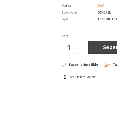
Marka
GAV
Stok Kodu
OS4075L
Fiyat
1.100,00 USD
Adet:
Sepe
Ta
Stok için tel açınız