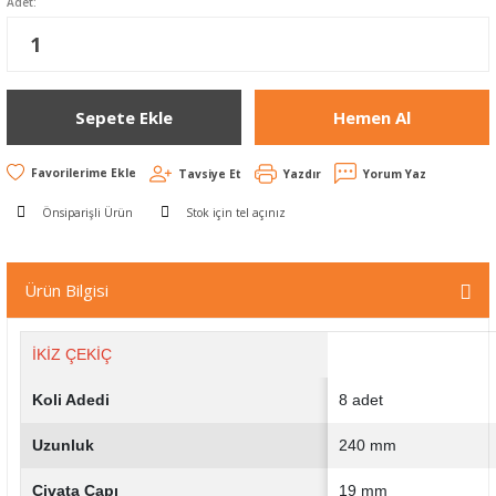
Adet:
Sepete Ekle
Hemen Al
Tavsiye Et
Yazdır
Yorum Yaz
Önsiparişli Ürün
Stok için tel açınız
Ürün Bilgisi
İKİZ ÇEKİÇ
Koli Adedi
8 adet
Uzunluk
240 mm
Civata Çapı
19 mm