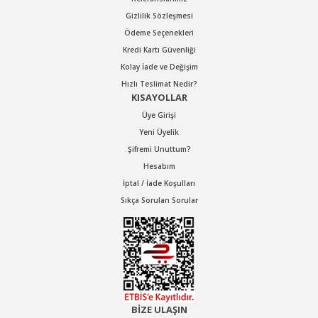
Gizlilik Sözleşmesi
Ödeme Seçenekleri
Kredi Kartı Güvenliği
Kolay İade ve Değişim
Hızlı Teslimat Nedir?
KISAYOLLAR
Üye Girişi
GAV
Yeni Üyelik
GAV AT-2712 HAVALI MİNİ SOMUN SÖKME
Şifremi Unuttum?
Hesabım
İptal / İade Koşulları
Stok Kodu : AT2712
Sıkça Sorulan Sorular
13.413,60 TL Kdv Dahil
9.389,52 TL Kdv Dahil
%30
indirim
BİZE ULAŞIN