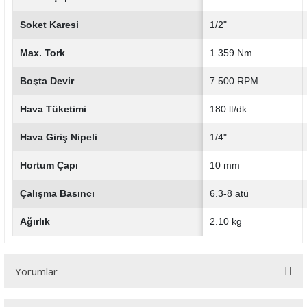
Soket Karesi
1/2"
Max. Tork
1.359 Nm
Boşta Devir
7.500 RPM
Hava Tüketimi
180 lt/dk
Hava Giriş Nipeli
1/4"
Hortum Çapı
10 mm
Çalışma Basıncı
6.3-8 atü
Ağırlık
2.10 kg
Yorumlar