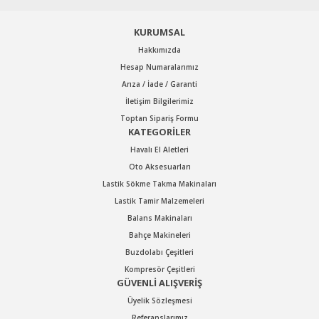
Gönder
KURUMSAL
Hakkımızda
Hesap Numaralarımız
Arıza / İade / Garanti
İletişim Bilgilerimiz
GAV
Toptan Sipariş Formu
KATEGORİLER
GAV OS-1241 HAVALI SOMUN SÖKME-TAKMA TABANCASI
Havalı El Aletleri
Oto Aksesuarları
Stok Kodu : OS1241
Lastik Sökme Takma Makinaları
Lastik Tamir Malzemeleri
Balans Makinaları
6.123,60 TL Kdv Dahil
Bahçe Makineleri
4.286,52 TL Kdv Dahil
Buzdolabı Çeşitleri
Kompresör Çeşitleri
%30
GÜVENLİ ALIŞVERİŞ
indirim
Üyelik Sözleşmesi
Referanslarımız