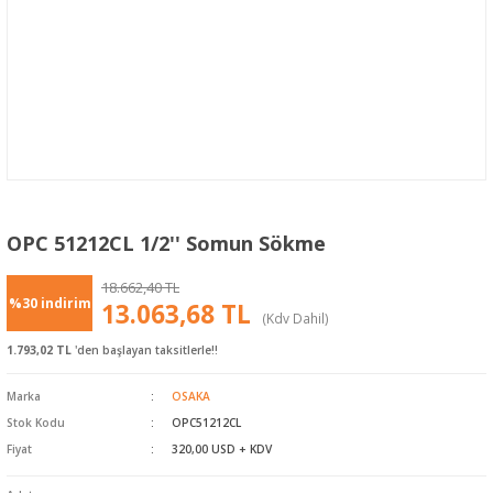
OPC 51212CL 1/2'' Somun Sökme
18.662,40 TL
%30 indirim
13.063,68 TL
(Kdv Dahil)
1.793,02 TL
'den başlayan taksitlerle!!
Marka
OSAKA
Stok Kodu
OPC51212CL
Fiyat
320,00 USD + KDV