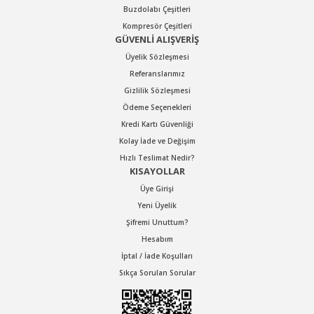
indirim
Buzdolabı Çeşitleri
Kompresör Çeşitleri
GÜVENLİ ALIŞVERİŞ
Üyelik Sözleşmesi
Referanslarımız
Gizlilik Sözleşmesi
Ödeme Seçenekleri
Kredi Kartı Güvenliği
Kolay İade ve Değişim
Hızlı Teslimat Nedir?
KISAYOLLAR
GAV
Üye Girişi
GAV OS-8210 A HAVALI SAĞ-SOL MATKAP 10 MM
Yeni Üyelik
Şifremi Unuttum?
Hesabım
Stok Kodu : OS8210A
İptal / İade Koşulları
Sıkça Sorulan Sorular
5.423,76 TL Kdv Dahil
3.796,63 TL Kdv Dahil