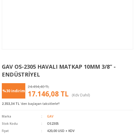
GAV OS-2305 HAVALI MATKAP 10MM 3/8” -
ENDÜSTRİYEL
24.494,40 TL
%30 indirim
17.146,08 TL
(Kdv Dahil)
2.353,34 TL
'den başlayan taksitlerle!!
Marka
GAV
Stok Kodu
OS2305
Fiyat
420,00 USD + KDV