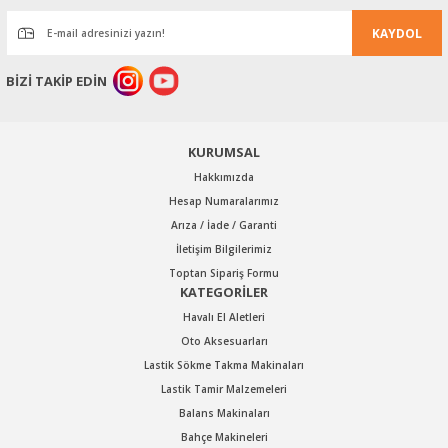
Bu ürüne benzer farklı alternatifler olmalı.
KAYDOL
BİZİ TAKİP EDİN
Gönder
KURUMSAL
Hakkımızda
Hesap Numaralarımız
GAV
Arıza / İade / Garanti
GAV OS-8210 E HAVALI SAĞ-SOL MATKAP 10 MM
İletişim Bilgilerimiz
Toptan Sipariş Formu
KATEGORİLER
Stok Kodu : OS8210E
Havalı El Aletleri
Oto Aksesuarları
Lastik Sökme Takma Makinaları
5.423,76 TL Kdv Dahil
Lastik Tamir Malzemeleri
3.796,63 TL Kdv Dahil
Balans Makinaları
Bahçe Makineleri
%30