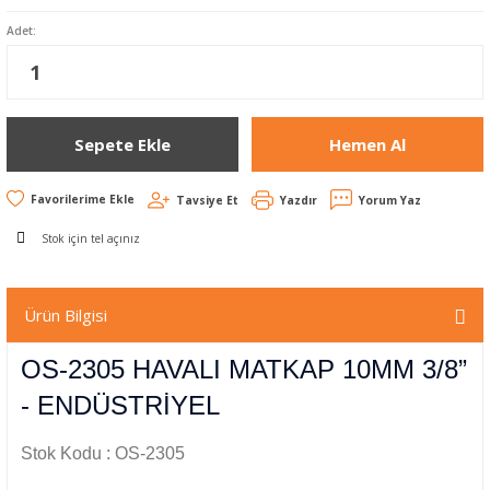
Adet:
Sepete Ekle
Hemen Al
Tavsiye Et
Yazdır
Yorum Yaz
Stok için tel açınız
Ürün Bilgisi
OS-2305 HAVALI MATKAP 10MM 3/8”
- ENDÜSTRİYEL
Stok Kodu : OS-2305