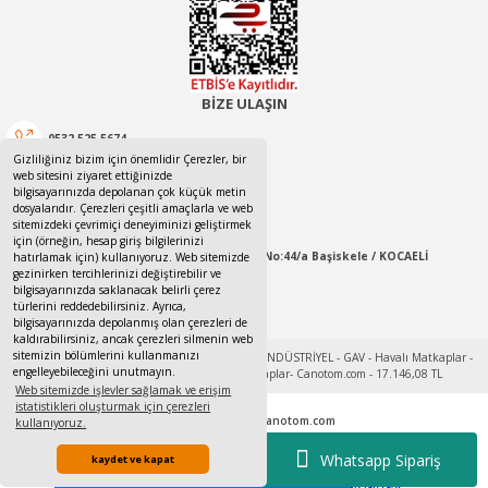
%30
indirim
BİZE ULAŞIN
0532 525 5674
Gizliliğiniz bizim için önemlidir Çerezler, bir
web sitesini ziyaret ettiğinizde
0532 525 5674
bilgisayarınızda depolanan çok küçük metin
dosyalarıdır. Çerezleri çeşitli amaçlarla ve web
canotom41@gmail.com
sitemizdeki çevrimiçi deneyiminizi geliştirmek
için (örneğin, hesap giriş bilgilerinizi
Yaylacık Mahallesi Mert İnan Sokak No:44/a Başiskele / KOCAELİ
hatırlamak için) kullanıyoruz. Web sitemizde
gezinirken tercihlerinizi değiştirebilir ve
GAV
bilgisayarınızda saklanacak belirli çerez
09:00-18:00 Pazartesi / Cumartesi
türlerini reddedebilirsiniz. Ayrıca,
GAV OS-6338GL HAVALI MATKAP 10 MM
bilgisayarınızda depolanmış olan çerezleri de
kaldırabilirsiniz, ancak çerezleri silmenin web
sitemizin bölümlerini kullanmanızı
engelleyebileceğini unutmayın.
Stok Kodu : OS6338GL
Web sitemizde işlevler sağlamak ve erişim
istatistikleri oluşturmak için çerezleri
Tek Tıkla Ödeme Kolaylığı
© 2017 - 2022
www.canotom.com
kullanıyoruz.
Kredi kartı bilgileriniz 256bit SSL sertifikası ile korunmaktadır.
7/24 Canlı Destek
Whatsapp Sipariş
6.706,80 TL Kdv Dahil
kaydet ve kapat
4.694,76 TL Kdv Dahil
%100 Sorunsuz Alışveriş
ideasoft
ile
e-