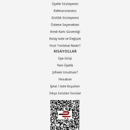
Havalı Zımparalar
Üyelik Sözleşmesi
Referanslarımız
Koli Kapama Makinaları
Gizlilik Sözleşmesi
Ödeme Seçenekleri
Raspa ve Silikon
Kredi Kartı Güvenliği
Tabancaları
Kolay İade ve Değişim
Hızlı Teslimat Nedir?
Yankeski - Sac Kesme
KISAYOLLAR
Üye Girişi
Zımba Çivi Çakmalar
Yeni Üyelik
Şifremi Unuttum?
Hesabım
İptal / İade Koşulları
Sıkça Sorulan Sorular