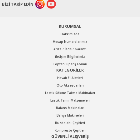
Oto Buzdolapları
Avadanlıklar
BİZİ TAKİP EDİN
Havalı El Aletleri
Lastik Taşıma Krikosu
atma
Aksesuarları
Oto Lastik Bakım
Motor Askı Ve Sehpaları
Ürünleri
Adaptör Lokma
KURUMSAL
Havalı Kalafat Çekiçler
Hakkımızda
Oto Doğrultma
Oto Süpürgeleri
Havalı Allen Lokma
Hesap Numaralarımız
Havalı Kılavuz Çekme
Takımları
Arıza / İade / Garanti
aspaslar
İletişim Bilgilerimiz
Havalı Matkaplar
Şanzıman Krikoları
Toptan Sipariş Formu
KATEGORİLER
Silecekler
Uzaktan Kumandalı
Havalı Perçinler
Havalı El Aletleri
Krikolar
Oto Aksesuarları
Havalı Punta Çürütme
Lastik Sökme Takma Makinaları
Lastik Tamir Malzemeleri
Havalı Taşlama
Balans Makinaları
Makinaları
Bahçe Makineleri
Buzdolabı Çeşitleri
Havalı Tornavidalar
Kompresör Çeşitleri
GÜVENLİ ALIŞVERİŞ