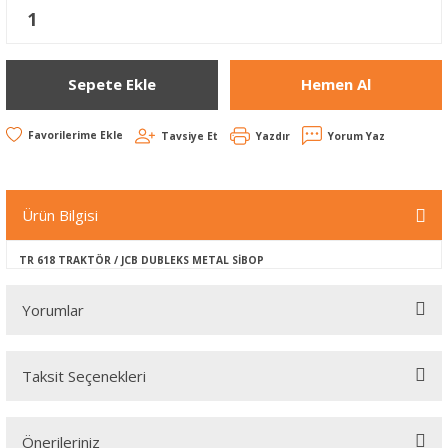
Sepete Ekle
Hemen Al
Tavsiye Et
Yazdır
Yorum Yaz
Ürün Bilgisi
TR 618 TRAKTÖR / JCB DUBLEKS METAL SİBOP
Yorumlar
Taksit Seçenekleri
Bu ürüne ilk yorumu siz yapın!
Önerileriniz