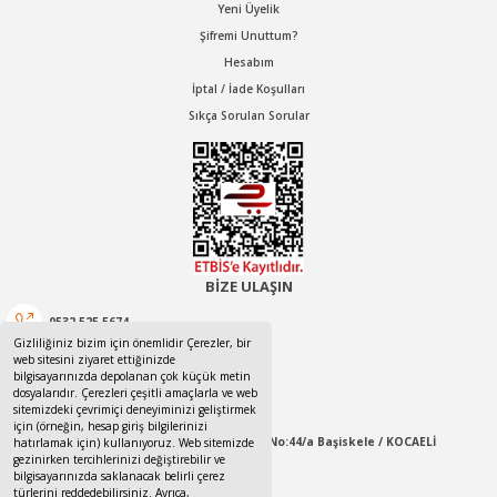
Yeni Üyelik
Şifremi Unuttum?
Hesabım
İptal / İade Koşulları
Sıkça Sorulan Sorular
BİZE ULAŞIN
0532 525 5674
Gizliliğiniz bizim için önemlidir Çerezler, bir
web sitesini ziyaret ettiğinizde
0532 525 5674
bilgisayarınızda depolanan çok küçük metin
dosyalarıdır. Çerezleri çeşitli amaçlarla ve web
canotom41@gmail.com
sitemizdeki çevrimiçi deneyiminizi geliştirmek
için (örneğin, hesap giriş bilgilerinizi
Yaylacık Mahallesi Mert İnan Sokak No:44/a Başiskele / KOCAELİ
hatırlamak için) kullanıyoruz. Web sitemizde
gezinirken tercihlerinizi değiştirebilir ve
bilgisayarınızda saklanacak belirli çerez
09:00-18:00 Pazartesi / Cumartesi
türlerini reddedebilirsiniz. Ayrıca,