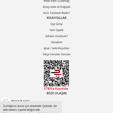
Kredi Kartı Güvenliği
Kolay İade ve Değişim
Hızlı Teslimat Nedir?
KISAYOLLAR
Üye Girişi
Yeni Üyelik
Şifremi Unuttum?
Hesabım
İptal / İade Koşulları
Sıkça Sorulan Sorular
BİZE ULAŞIN
0532 525 5674
Gizliliğiniz bizim için önemlidir Çerezler, bir
web sitesini ziyaret ettiğinizde
0532 525 5674