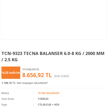
TCN-9323 TECNA BALANSER 6.0-8 KG / 2000 MM
/ 2.5 KG
11.542,56 TL
%25 indirim
8.656,92 TL
(Kdv Dahil)
1.188,18 TL
'den başlayan taksitlerle!!
Marka
TECNA BALANSER
Stok Kodu
TCN9323
Fiyat
173,00 EUR + KDV