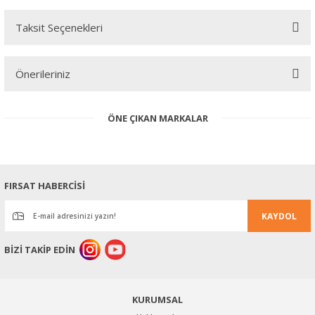
Taksit Seçenekleri
Bu ürüne ilk yorumu siz yapın!
Önerileriniz
Yorum Yaz
Bu ürünün fiyat bilgisi, resim, ürün açıklamalarında ve diğer
ÖNE ÇIKAN MARKALAR
konularda yetersiz gördüğünüz noktaları öneri formunu kullanarak
tarafımıza iletebilirsiniz.
Görüş ve önerileriniz için teşekkür ederiz.
Ürün resmi kalitesiz, bozuk veya görüntülenemiyor.
FIRSAT HABERCİSİ
Ürün açıklamasında eksik bilgiler bulunuyor.
KAYDOL
Ürün bilgilerinde hatalar bulunuyor.
Ürün fiyatı diğer sitelerden daha pahalı.
BİZİ TAKİP EDİN
Bu ürüne benzer farklı alternatifler olmalı.
KURUMSAL