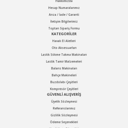
Hakkımızda
Hesap Numaralarımız
Arıza / İade / Garanti
Gönder
İletişim Bilgilerimiz
Toptan Sipariş Formu
KATEGORİLER
Havalı El Aletleri
Oto Aksesuarları
Lastik Sökme Takma Makinaları
Lastik Tamir Malzemeleri
Balans Makinaları
Bahçe Makineleri
Buzdolabı Çeşitleri
Kompresör Çeşitleri
GÜVENLİ ALIŞVERİŞ
Üyelik Sözleşmesi
Referanslarımız
Gizlilik Sözleşmesi
Ödeme Seçenekleri