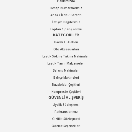
Hakkımızda
Hesap Numaralarımız
Arıza / İade / Garanti
Gönder
İletişim Bilgilerimiz
Toptan Sipariş Formu
KATEGORİLER
Havalı El Aletleri
Oto Aksesuarları
Lastik Sökme Takma Makinaları
Lastik Tamir Malzemeleri
Balans Makinaları
Bahçe Makineleri
Buzdolabı Çeşitleri
Kompresör Çeşitleri
GÜVENLİ ALIŞVERİŞ
Üyelik Sözleşmesi
Referanslarımız
Gizlilik Sözleşmesi
Ödeme Seçenekleri