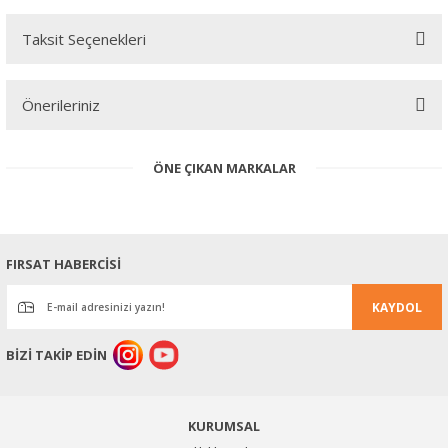
Taksit Seçenekleri
Bu ürüne ilk yorumu siz yapın!
Önerileriniz
Yorum Yaz
Bu ürünün fiyat bilgisi, resim, ürün açıklamalarında ve diğer
ÖNE ÇIKAN MARKALAR
konularda yetersiz gördüğünüz noktaları öneri formunu kullanarak
tarafımıza iletebilirsiniz.
Görüş ve önerileriniz için teşekkür ederiz.
Ürün resmi kalitesiz, bozuk veya görüntülenemiyor.
FIRSAT HABERCİSİ
Ürün açıklamasında eksik bilgiler bulunuyor.
KAYDOL
Ürün bilgilerinde hatalar bulunuyor.
Ürün fiyatı diğer sitelerden daha pahalı.
BİZİ TAKİP EDİN
Bu ürüne benzer farklı alternatifler olmalı.
KURUMSAL