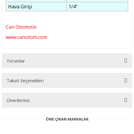
Hava Girişi
1/4"
Can Otomotiv
www.canotom.com
Yorumlar
Taksit Seçenekleri
Bu ürüne ilk yorumu siz yapın!
Önerileriniz
Yorum Yaz
Bu ürünün fiyat bilgisi, resim, ürün açıklamalarında ve diğer
ÖNE ÇIKAN MARKALAR
konularda yetersiz gördüğünüz noktaları öneri formunu kullanarak
tarafımıza iletebilirsiniz.
Görüş ve önerileriniz için teşekkür ederiz.