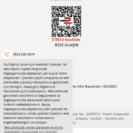
BİZE ULAŞIN
0532 525 5674
Gizliliğiniz bizim için önemlidir Çerezler, bir
0532 525 5674
web sitesini ziyaret ettiğinizde
bilgisayarınızda depolanan çok küçük metin
canotom41@gmail.com
dosyalarıdır. Çerezleri çeşitli amaçlarla ve web
sitemizdeki çevrimiçi deneyiminizi geliştirmek
Yaylacık Mahallesi Mert İnan Sokak No:44/a Başiskele / KOCAELİ
için (örneğin, hesap giriş bilgilerinizi
hatırlamak için) kullanıyoruz. Web sitemizde
gezinirken tercihlerinizi değiştirebilir ve
09:00-18:00 Pazartesi / Cumartesi
bilgisayarınızda saklanacak belirli çerez
türlerini reddedebilirsiniz. Ayrıca,
bilgisayarınızda depolanmış olan çerezleri de
kaldırabilirsiniz, ancak çerezleri silmenin web
sitemizin bölümlerini kullanmanızı
engelleyebileceğini unutmayın.
Web sitemizde işlevler sağlamak ve erişim
istatistikleri oluşturmak için çerezleri
Tek Tıkla Ödeme Kolaylığı