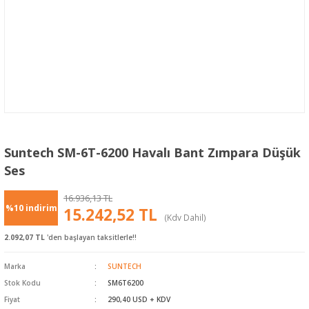
Suntech SM-6T-6200 Havalı Bant Zımpara Düşük
Ses
16.936,13 TL
%10 indirim
15.242,52 TL
(Kdv Dahil)
2.092,07 TL
'den başlayan taksitlerle!!
Marka
SUNTECH
Stok Kodu
SM6T6200
Fiyat
290,40 USD + KDV