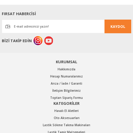
Ürün resmi kalitesiz, bozuk veya görüntülenemiyor.
FIRSAT HABERCİSİ
Ürün açıklamasında eksik bilgiler bulunuyor.
KAYDOL
Ürün bilgilerinde hatalar bulunuyor.
Ürün fiyatı diğer sitelerden daha pahalı.
BİZİ TAKİP EDİN
Bu ürüne benzer farklı alternatifler olmalı.
KURUMSAL
Hakkımızda
Hesap Numaralarımız
Arıza / İade / Garanti
Gönder
İletişim Bilgilerimiz
Toptan Sipariş Formu
KATEGORİLER
Havalı El Aletleri
Oto Aksesuarları
Lastik Sökme Takma Makinaları
Lastik Tamir Malzemeleri