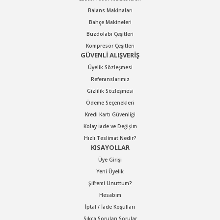
Balans Makinaları
Bahçe Makineleri
Buzdolabı Çeşitleri
Kompresör Çeşitleri
GÜVENLİ ALIŞVERİŞ
Üyelik Sözleşmesi
Referanslarımız
Gizlilik Sözleşmesi
Ödeme Seçenekleri
Kredi Kartı Güvenliği
Kolay İade ve Değişim
Hızlı Teslimat Nedir?
KISAYOLLAR
Üye Girişi
Yeni Üyelik
Şifremi Unuttum?
Hesabım
İptal / İade Koşulları
Sıkça Sorulan Sorular