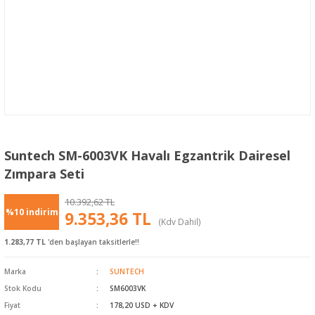
Suntech SM-6003VK Havalı Egzantrik Dairesel
Zımpara Seti
10.392,62 TL
%10 indirim
9.353,36 TL
(Kdv Dahil)
1.283,77 TL
'den başlayan taksitlerle!!
Marka
SUNTECH
Stok Kodu
SM6003VK
Fiyat
178,20 USD + KDV