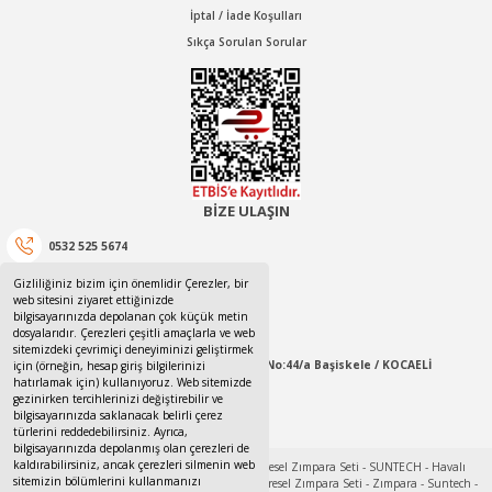
İptal / İade Koşulları
Sıkça Sorulan Sorular
BİZE ULAŞIN
0532 525 5674
Gizliliğiniz bizim için önemlidir Çerezler, bir
0532 525 5674
web sitesini ziyaret ettiğinizde
bilgisayarınızda depolanan çok küçük metin
canotom41@gmail.com
dosyalarıdır. Çerezleri çeşitli amaçlarla ve web
sitemizdeki çevrimiçi deneyiminizi geliştirmek
Yaylacık Mahallesi Mert İnan Sokak No:44/a Başiskele / KOCAELİ
için (örneğin, hesap giriş bilgilerinizi
hatırlamak için) kullanıyoruz. Web sitemizde
gezinirken tercihlerinizi değiştirebilir ve
09:00-18:00 Pazartesi / Cumartesi
bilgisayarınızda saklanacak belirli çerez
türlerini reddedebilirsiniz. Ayrıca,
bilgisayarınızda depolanmış olan çerezleri de
kaldırabilirsiniz, ancak çerezleri silmenin web
sitemizin bölümlerini kullanmanızı