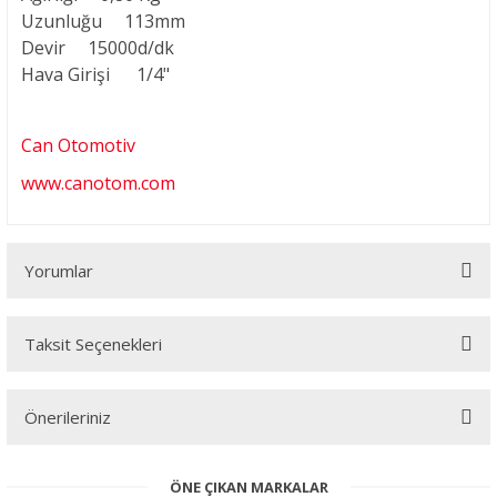
Uzunluğu
113mm
Devir
15000d/dk
Hava Girişi
1/4"
Can Otomotiv
www.canotom.com
Yorumlar
Taksit Seçenekleri
Bu ürüne ilk yorumu siz yapın!
Önerileriniz
Yorum Yaz
Bu ürünün fiyat bilgisi, resim, ürün açıklamalarında ve diğer
ÖNE ÇIKAN MARKALAR
konularda yetersiz gördüğünüz noktaları öneri formunu kullanarak