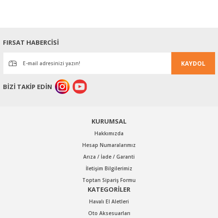
tarafımıza iletebilirsiniz.
Görüş ve önerileriniz için teşekkür ederiz.
Ürün resmi kalitesiz, bozuk veya görüntülenemiyor.
FIRSAT HABERCİSİ
Ürün açıklamasında eksik bilgiler bulunuyor.
KAYDOL
Ürün bilgilerinde hatalar bulunuyor.
Ürün fiyatı diğer sitelerden daha pahalı.
BİZİ TAKİP EDİN
Bu ürüne benzer farklı alternatifler olmalı.
KURUMSAL
Hakkımızda
Hesap Numaralarımız
Arıza / İade / Garanti
Gönder
İletişim Bilgilerimiz
Toptan Sipariş Formu
KATEGORİLER
Havalı El Aletleri
Oto Aksesuarları