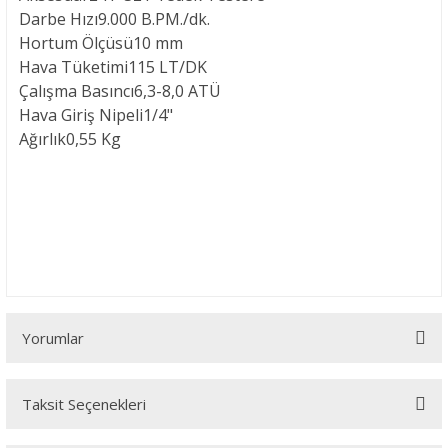
Darbe Hızı
9.000 B.PM./dk.
Hortum Ölçüsü
10 mm
Hava Tüketimi
115 LT/DK
Çalışma Basıncı
6,3-8,0 ATÜ
Hava Giriş Nipeli
1/4"
Ağırlık
0,55 Kg
Yorumlar
Taksit Seçenekleri
Bu ürüne ilk yorumu siz yapın!