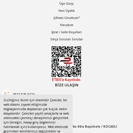
Üye Girişi
Yeni Üyelik
Şifremi Unuttum?
Hesabım
İptal / İade Koşulları
Sıkça Sorulan Sorular
BİZE ULAŞIN
0532 525 5674
Gizliliğiniz bizim için önemlidir Çerezler, bir
web sitesini ziyaret ettiğinizde
0532 525 5674
bilgisayarınızda depolanan çok küçük metin
dosyalarıdır. Çerezleri çeşitli amaçlarla ve web
canotom41@gmail.com
sitemizdeki çevrimiçi deneyiminizi geliştirmek
için (örneğin, hesap giriş bilgilerinizi
Yaylacık Mahallesi Mert İnan Sokak No:44/a Başiskele / KOCAELİ
hatırlamak için) kullanıyoruz. Web sitemizde
gezinirken tercihlerinizi değiştirebilir ve