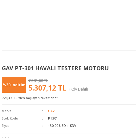
GAV PT-301 HAVALI TESTERE MOTORU
7.581,60 TL
%30 indirim
5.307,12 TL
(Kdv Dahil)
728,42 TL
'den başlayan taksitlerle!!
Marka
GAV
Stok Kodu
PT301
Fiyat
130,00 USD + KDV