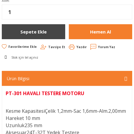
Adet:
Sepete Ekle
Hemen Al
Tavsiye Et
Yazdır
Yorum Yaz
Stok için tel açınız
Ürün Bilgisi
PT-301 HAVALI TESTERE MOTORU
Kesme Kapasitesi
Çelik 1,2mm-Sac 1,6mm-Alm.2,00mm
Hareket
10 mm
Uzunluk
235 mm
Aksesuar
24T-32T Yedek Testere