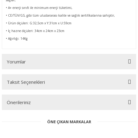
sağlar,
• A+ enerji sınıfı ile minimum enerji tüketimi,
• CE/TÜV/GS, gibi tüm uluslararası kalite ve sağlık sertifikalarına sahiptir,
• Ürün ölçüleri: G:32,5cm x Y:31cm x U:59cm
• İç hazne ölçüleri: 34cm x 24cm x 23cm
• Ağırlığı: 14Kg
Yorumlar
Taksit Seçenekleri
Bu ürüne ilk yorumu siz yapın!
Önerileriniz
Yorum Yaz
Bu ürünün fiyat bilgisi, resim, ürün açıklamalarında ve diğer
ÖNE ÇIKAN MARKALAR
konularda yetersiz gördüğünüz noktaları öneri formunu kullanarak
tarafımıza iletebilirsiniz.
Görüş ve önerileriniz için teşekkür ederiz.