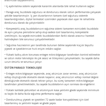
aracınızda taşıyabilirsiniz.
• İç aydınlatma sistemi sayesinde karanlık alanlarda bile rahat kullanım sağlar.
• Parago araç buzdolabı soğutucu ve dondurucu olarak üstün performansla çalışacak
şekilde tasarlanmıştır. İç yan duvarlarının tamamı özel soğutucu sistemle
tasarlandığından, dijital termostat üzerinden yapılacak olan ayar ile rahatlıkla
dondurucu olarak da çalıştırılabilir.
• Kompresörlü araç buzdolabınızın soğutma sistemi tamamen evinizdeki buzdolabı
ile aynı çalışma prensibine sahip olup sadece özel tasarlanmış kompresörle
üretilmiştir, bu sayede evinizdeki buzdolabından farklı olarak aracınız hareket
halindeyken bile sorunsuz çalışabilmektedir.
• Soğutma haznesinin yan tarafında bulunan bölme sayesinde küçük boyutlu
yiyecek ve içeceklerinize hızlı erişim imkânı sağlar.
• Yüksek kalkış akım koruması entegre mikro-bilgisayar tarafından kontrol edilmekte
ve üstün motor teknolojisi ile çok sessiz ve titreşimsiz çalışmaktadır, bu sayede daha
uzun ömürlü ve sorunsuz çalışır.
ÜSTÜN PARAGO TEKNOLOJİSİ
• Entegre mikro-bilgisayar sayesinde, araç akünüze zarar vermez, araç akünüzün
voltajı düştüğünde otomatik olarak kapanır, araç akünüzün voltajı normal değere
döndüğünde otomatik olarak tekrar çalışır, bu süreç tamamen mikro-bilgisayar
tarafından yönetilmektedir, bu sayede buzdolabının aşırı ısınması da engellenir.
• Yüksek kalitede poliüretan ve alüminyum kasa yalıtımlı gövde sayesinde minimum
ısı kaybı ile daha fazla soğutma performansı sağlar.
• Dondurulmuş yiyecek ve içecekleri 72 saate kadar koruyabilmesi için özel
tasarlanmış ısı yalıtımlı kapak ve gövde yapısı.