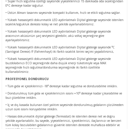
• Süper hızlı soğutma özelliği sayesinde yiyeceklerinizi 15 dakikada oda sıcaklığından
0°C dereceye kadar soğutur.
• Üstün Alman tasarımı sayesinde kompakt kullanım, hızlı ve etkili soğutma sağlar.
• Yüksek hassasiyetli dokunmatik LED aydınlatmalı Dijital gösterge sayesinde istenilen
sıcaklık/soğukluk derecesi kolay ve net şekilde ayarlanabilirsiniz.
• Yüksek hassasiyetli dokunmatik LED aydınlatmalı Dijital gösterge sayesinde
aracınızın aküsünün şarj seviyesini görebilir, akü voltaj seçeneğine göre
ayarlayabilirsiniz.
• Yüksek hassasiyetli dokunmatik LED aydınlatmalı Dijital gösterge sayesinde ⁰C
(Santigrat Derece) /F (Fahrenhayt) iki farklı sıcaklık birimi seçimi yapabilirsiniz,
• Yüksek hassasiyetli dokunmatik LED aydınlatmalı Dijital gösterge sayesinde
buzdolabınızı ECO seçeneğinde daha düşük enerji tüketimiyle veya MAX
seçeneğinde hızlı soğutma/dondurma seçeneğinde iki farklı özellikte
kullanabilirsiniz.
PROFESYONEL DONDURUCU
• Tüm gıda ve içeceklerinizi -18⁰ dereceye kadar soğutma ve dondurabilme imkânı.
• Dondurulmuş tüm gıda ve içeceklerinizin ısısını +10⁰ dereceye kadar çıkarabilme ve
buz çözebilme imkânı.
• İç ve dış kasada bulunan özel yalıtım sayesinde dondurulmuş gıdaların çözülmeden
uzun süre ısısını koruyabilme imkânı.
• Hassas dokunmatik dijital gösterge (Termostat) ile istenilen derece net ve doğru
şekilde ayarlanabilir, bu sayede, yiyeceklerinizi, içeceklerinizi, ilaçlarınızı ve benzeri
tüm kolay bozulabilen gıdalarınızı güvenle istenilen derecede muhafaza edebilir ve