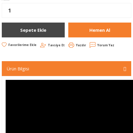
Sepete Ekle
Hemen Al
Tavsiye Et
Yazdır
Yorum Yaz
Ürün Bilgisi