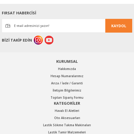
Ürün resmi kalitesiz, bozuk veya görüntülenemiyor.
FIRSAT HABERCİSİ
Ürün açıklamasında eksik bilgiler bulunuyor.
KAYDOL
Ürün bilgilerinde hatalar bulunuyor.
Ürün fiyatı diğer sitelerden daha pahalı.
BİZİ TAKİP EDİN
Bu ürüne benzer farklı alternatifler olmalı.
KURUMSAL
Hakkımızda
Hesap Numaralarımız
Arıza / İade / Garanti
Gönder
İletişim Bilgilerimiz
Toptan Sipariş Formu
KATEGORİLER
Havalı El Aletleri
Oto Aksesuarları
Lastik Sökme Takma Makinaları
Lastik Tamir Malzemeleri