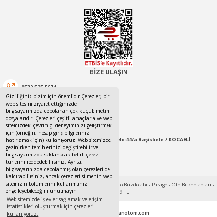
BİZE ULAŞIN
0532 525 5674
Gizliliğiniz bizim için önemlidir Çerezler, bir
web sitesini ziyaret ettiğinizde
0532 525 5674
bilgisayarınızda depolanan çok küçük metin
dosyalarıdır. Çerezleri çeşitli amaçlarla ve web
canotom41@gmail.com
sitemizdeki çevrimiçi deneyiminizi geliştirmek
için (örneğin, hesap giriş bilgilerinizi
Yaylacık Mahallesi Mert İnan Sokak No:44/a Başiskele / KOCAELİ
hatırlamak için) kullanıyoruz. Web sitemizde
gezinirken tercihlerinizi değiştirebilir ve
bilgisayarınızda saklanacak belirli çerez
09:00-18:00 Pazartesi / Cumartesi
türlerini reddedebilirsiniz. Ayrıca,
bilgisayarınızda depolanmış olan çerezleri de
kaldırabilirsiniz, ancak çerezleri silmenin web
sitemizin bölümlerini kullanmanızı
engelleyebileceğini unutmayın.
Web sitemizde işlevler sağlamak ve erişim
istatistikleri oluşturmak için çerezleri
Tek Tıkla Ödeme Kolaylığı
© 2017 - 2022
www.canotom.com
kullanıyoruz.