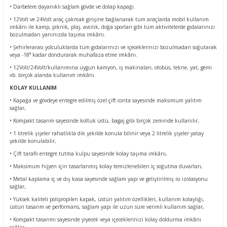
• Darbelere dayanıklı sağlam gövde ve dolap kapağı.
• 12Volt ve 24Volt araç çakmak girişine bağlanarak tüm araçlarda mobil kullanım
imkânı ile kamp, piknik, plaj, avcılık, doğa sporları gibi tüm aktivitelerde gıdalarınızı
bozulmadan yanınızda taşıma imkânı.
• Şehirlerarası yolculuklarda tüm gıdalarınızı ve içeceklerinizi bozulmadan soğutarak
veya -18⁰ kadar dondurarak muhafaza etme imkânı.
• 12Volt/24Volt/kullanımına uygun kamyon, iş makinaları, otobüs, tekne, yat, gemi
vb. birçok alanda kullanım imkânı.
KOLAY KULLANIM
• Kapağa ve gövdeye entegre edilmiş özel çift conta sayesinde maksimum yalıtım
sağlar,
• Kompakt tasarım sayesinde koltuk üstü, bagaj gibi birçok zeminde kullanılır,
• 1 litrelik şişeler rahatlıkla dik şekilde konula bilinir veya 2 litrelik şişeler yatay
şekilde konulabilir,
• Çift taraflı entegre tutma kulpu sayesinde kolay taşıma imkânı,
• Maksimum hijyen için tasarlanmış kolay temizlenebilen iç soğutma duvarları,
• Metal kaplama iç ve dış kasa sayesinde sağlam yapı ve geliştirilmiş ısı izolasyonu
sağlar,
• Yüksek kaliteli polipropilen kapak, üstün yalıtım özellikleri, kullanım kolaylığı,
üstün tasarım ve performans, sağlam yapı ile uzun süre verimli kullanım sağlar,
• Kompakt tasarımı sayesinde yiyecek veya içeceklerinizi kolay doldurma imkânı