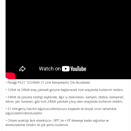
• Parago PG21 12/24Volt 21 Litre Kompresörlü Oto Buzdolabı
• 12Volt ve 24Volt araç çakmak girişine bağlanarak tüm araçlarda kullanım imkânı,
• 24Volt ile çalışma özelliği sayesinde, Ağır iş makinaları, kamyon, otobüs, kamyonet,
tekne, yat, karavan, gibi tüm 24Volt çakmak çıkışı olan araçlarda kullanım imkânı,
• 21 litre geniş hacimli soğutucu/dondurucu kapasite ile birçok ürün rahatlıkla
soğutulabilir/dondurabilir.
• Ortam sıcaklığı fark etmeksizin -18⁰C ile +10⁰ dereceye kadar soğutma ve
dondurabilme imkânı ile çok yönlü kullanım.