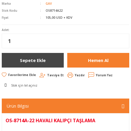
Havalı Zımparalar
Marka
GAV
Stok Kodu
OS8714A22
Koli Kapama Makinaları
Fiyat
105,00 USD + KDV
Adet:
Raspa ve Silikon
Tabancaları
Yankeski - Sac Kesme
Sepete Ekle
Hemen Al
Zımba Çivi Çakmalar
Tavsiye Et
Yazdır
Yorum Yaz
Stok için tel açınız
Ürün Bilgisi
OS-8714A-22 HAVALI KALIPÇI TAŞLAMA