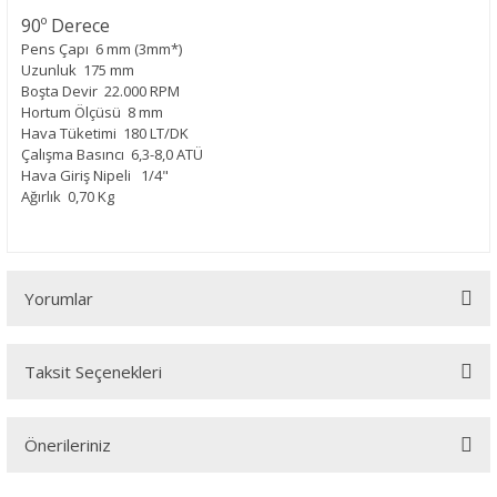
90º Derece
Pens Çapı
6 mm (3mm*)
Uzunluk
175 mm
Boşta Devir
22.000 RPM
Hortum Ölçüsü
8 mm
Hava Tüketimi
180 LT/DK
Çalışma Basıncı
6,3-8,0 ATÜ
Hava Giriş Nipeli
1/4"
Ağırlık
0,70 Kg
Yorumlar
Taksit Seçenekleri
Bu ürüne ilk yorumu siz yapın!
Önerileriniz
Yorum Yaz