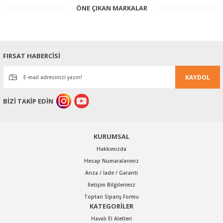
Bu ürünün fiyat bilgisi, resim, ürün açıklamalarında ve diğer
ÖNE ÇIKAN MARKALAR
konularda yetersiz gördüğünüz noktaları öneri formunu kullanarak
tarafımıza iletebilirsiniz.
Görüş ve önerileriniz için teşekkür ederiz.
Ürün resmi kalitesiz, bozuk veya görüntülenemiyor.
FIRSAT HABERCİSİ
Ürün açıklamasında eksik bilgiler bulunuyor.
KAYDOL
Ürün bilgilerinde hatalar bulunuyor.
Ürün fiyatı diğer sitelerden daha pahalı.
BİZİ TAKİP EDİN
Bu ürüne benzer farklı alternatifler olmalı.
KURUMSAL
Hakkımızda
Hesap Numaralarımız
Arıza / İade / Garanti
Gönder
İletişim Bilgilerimiz
Toptan Sipariş Formu
KATEGORİLER
Havalı El Aletleri