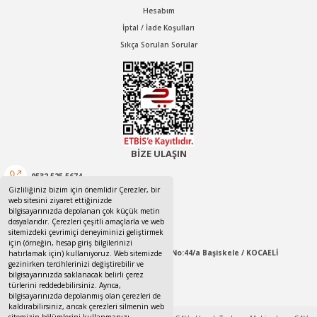
Hesabım
İptal / İade Koşulları
Sıkça Sorulan Sorular
BİZE ULAŞIN
0532 525 5674
Gizliliğiniz bizim için önemlidir Çerezler, bir
web sitesini ziyaret ettiğinizde
0532 525 5674
bilgisayarınızda depolanan çok küçük metin
dosyalarıdır. Çerezleri çeşitli amaçlarla ve web
canotom41@gmail.com
sitemizdeki çevrimiçi deneyiminizi geliştirmek
için (örneğin, hesap giriş bilgilerinizi
Yaylacık Mahallesi Mert İnan Sokak No:44/a Başiskele / KOCAELİ
hatırlamak için) kullanıyoruz. Web sitemizde
gezinirken tercihlerinizi değiştirebilir ve
bilgisayarınızda saklanacak belirli çerez
09:00-18:00 Pazartesi / Cumartesi
türlerini reddedebilirsiniz. Ayrıca,
bilgisayarınızda depolanmış olan çerezleri de
kaldırabilirsiniz, ancak çerezleri silmenin web
sitemizin bölümlerini kullanmanızı