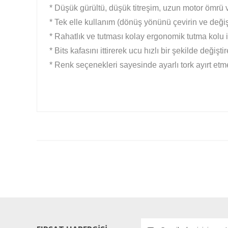
* Düşük gürültü, düşük titreşim, uzun motor ömrü
* Tek elle kullanım (dönüş yönünü çevirin ve değişt
* Rahatlık ve tutması kolay ergonomik tutma kolu i
* Bits kafasını ittirerek ucu hızlı bir şekilde değiştir
* Renk seçenekleri sayesinde ayarlı tork ayırt etme
Bu ürünün fiyat bilgisi, resim, ürün açıklamalarında ve diğ
Görüş ve önerileriniz için teşekkür ederiz.
Ürün resmi kalitesiz, bozuk veya görüntülenemiyor.
Ürün açıklamasında eksik bilgiler bulunuyor.
Ürün bilgilerinde hatalar bulunuyor.
Ürün fiyatı diğer sitelerden daha pahalı.
Bu ürüne benzer farklı alternatifler olmalı.