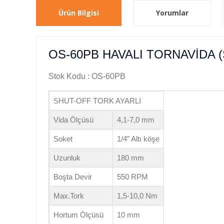
Ürün Bilgisi
Yorumlar
OS-60PB HAVALI TORNAVİDA 
Stok Kodu : OS-60PB
SHUT-OFF TORK AYARLI
Vida Ölçüsü
4,1-7,0 mm
Soket
1/4” Altı köşe
Uzunluk
180 mm
Boşta Devir
550 RPM
Max.Tork
1,5-10,0 Nm
Hortum Ölçüsü
10 mm