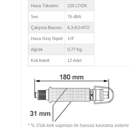
Hava Tüketimi
220 LT/DK
Ses
76 dBA
Çalışma Basıncı
6,3-8,0 ATÜ
Hava Giriş Nipeli
1/4"
Ağırlık
0,77 Kg
Koli Adedi
12 Adet
* % 3'lük tork sapması ile hassas kavrama sistemi, 