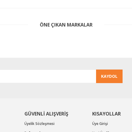
er konularda yetersiz gördüğünüz noktaları öneri formunu kullanarak tarafım
ÖNE ÇIKAN MARKALAR
Bu ürüne ilk yorumu siz yapın!
Yorum Yaz
KAYDOL
Gönder
GÜVENLİ ALIŞVERİŞ
KISAYOLLAR
Üyelik Sözleşmesi
Üye Girişi