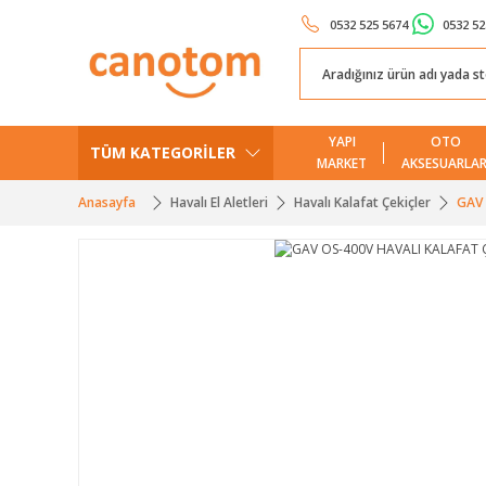
0532 525 5674
0532 52
YAPI
OTO
TÜM KATEGORİLER
MARKET
AKSESUARLAR
Anasayfa
Havalı El Aletleri
Havalı Kalafat Çekiçler
GAV 