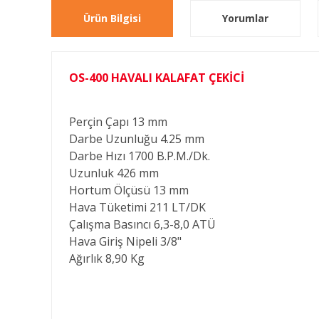
Ürün Bilgisi
Yorumlar
OS-400 HAVALI KALAFAT ÇEKİCİ
Perçin Çapı
13 mm
Darbe Uzunluğu
4.25 mm
Darbe Hızı
1700 B.P.M./Dk.
Uzunluk
426 mm
Hortum Ölçüsü
13 mm
Hava Tüketimi
211 LT/DK
Çalışma Basıncı
6,3-8,0 ATÜ
Hava Giriş Nipeli
3/8"
Ağırlık
8,90 Kg