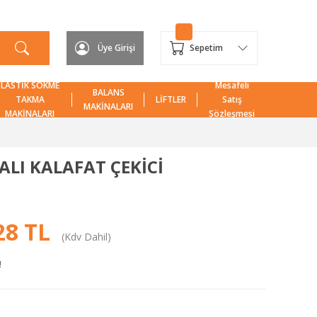
Üye Girişi
Sepetim
LASTİK SÖKME
Mesafeli
BALANS
TAKMA
LİFTLER
Satış
MAKİNALARI
MAKİNALARI
Sözleşmesi
ALI KALAFAT ÇEKİCİ
28 TL
(Kdv Dahil)
!