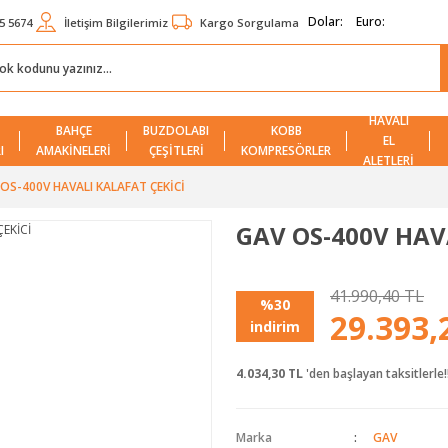
Dolar:
Euro:
5 5674
İletişim Bilgilerimiz
Kargo Sorgulama
HAVALI
BAHÇE
BUZDOLABI
KOBB
EL
I
AMAKİNELERİ
ÇEŞİTLERİ
KOMPRESÖRLER
ALETLERİ
OS-400V HAVALI KALAFAT ÇEKİCİ
GAV OS-400V HAV
41.990,40 TL
%30
29.393,
indirim
4.034,30 TL
'den başlayan taksitlerle!
Marka
GAV