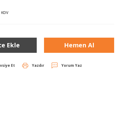
+ KDV
te Ekle
Hemen Al
vsiye Et
Yazdır
Yorum Yaz