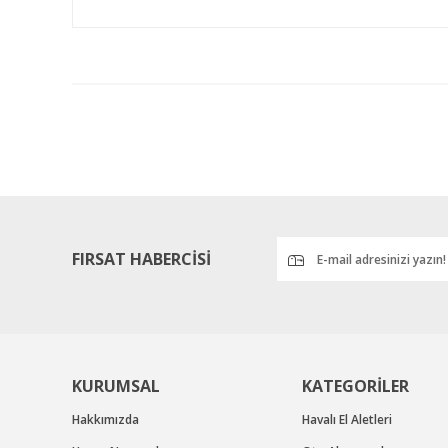
Bu ürünün fiyat bilgisi, resim, ürün açıklamalarında ve diğ
Görüş ve önerileriniz için teşekkür ederiz.
Ürün resmi kalitesiz, bozuk veya görüntülenemiyor.
Ürün açıklamasında eksik bilgiler bulunuyor.
Ürün bilgilerinde hatalar bulunuyor.
Ürün fiyatı diğer sitelerden daha pahalı.
Bu ürüne benzer farklı alternatifler olmalı.
FIRSAT HABERCİSİ
KURUMSAL
KATEGORİLER
Hakkımızda
Havalı El Aletleri