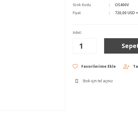
Stok Kodu
OS400V
Fiyat
720,00 USD 
Adet:
Sepe
Ta
Stok için tel açınız