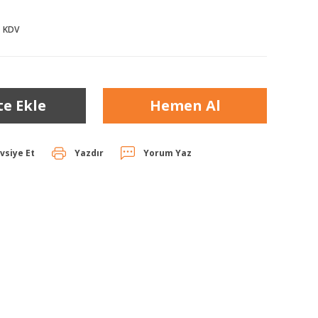
+ KDV
te Ekle
Hemen Al
vsiye Et
Yazdır
Yorum Yaz