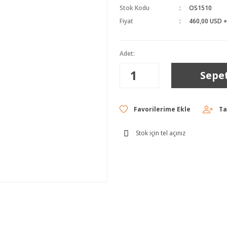
Stok Kodu
OS1510
Fiyat
460,00 USD 
Adet:
Sepe
Ta
Stok için tel açınız