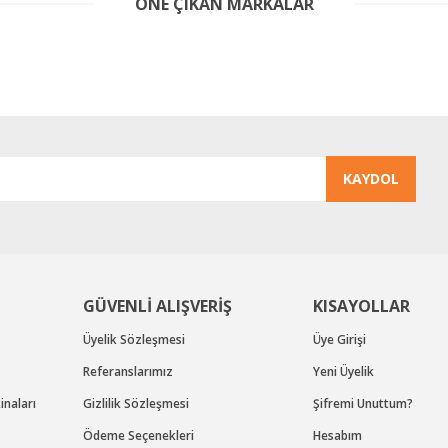
ÖNE ÇIKAN MARKALAR
Bu ürüne ilk yorumu siz yapın!
Yorum Yaz
KAYDOL
Gönder
GÜVENLİ ALIŞVERİŞ
KISAYOLLAR
Üyelik Sözleşmesi
Üye Girişi
Referanslarımız
Yeni Üyelik
naları
Gizlilik Sözleşmesi
Şifremi Unuttum?
Ödeme Seçenekleri
Hesabım