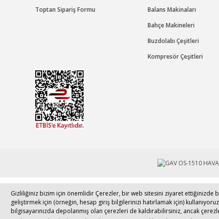
Toptan Sipariş Formu
Balans Makinaları
Bahçe Makineleri
Buzdolabı Çeşitleri
Kompresör Çeşitleri
Tek Tıkla Ödeme Kolaylığı
Gizliliğiniz bizim için önemlidir Çerezler, bir web sitesini ziyaret ettiğiniz
© 2017 - 
geliştirmek için (örneğin, hesap giriş bilgilerinizi hatırlamak için) kullanıyoru
7/24 Canlı Destek
bilgisayarınızda depolanmış olan çerezleri de kaldırabilirsiniz, ancak çerez