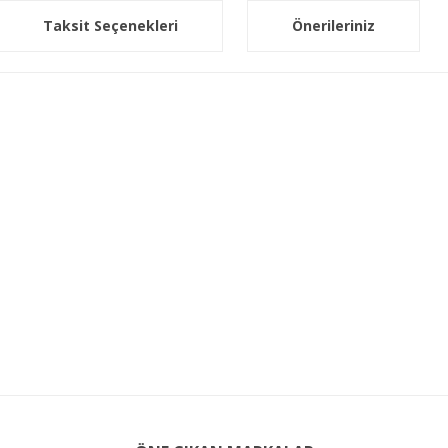
Taksit Seçenekleri
Önerileriniz
er konularda yetersiz gördüğünüz noktaları öneri formunu kullanarak tarafım