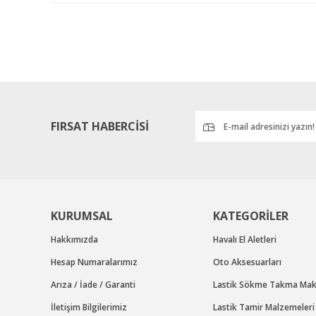
Görüş ve önerileriniz için teşekkür ederiz.
Ürün resmi kalitesiz, bozuk veya görüntülenemiyor.
Ürün açıklamasında eksik bilgiler bulunuyor.
Ürün bilgilerinde hatalar bulunuyor.
Ürün fiyatı diğer sitelerden daha pahalı.
Bu ürüne benzer farklı alternatifler olmalı.
FIRSAT HABERCİSİ
KURUMSAL
KATEGORİLER
Hakkımızda
Havalı El Aletleri
Hesap Numaralarımız
Oto Aksesuarları
Arıza / İade / Garanti
Lastik Sökme Takma Maki
İletişim Bilgilerimiz
Lastik Tamir Malzemeleri