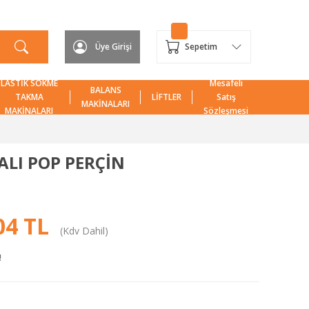
Üye Girişi
Sepetim
LASTİK SÖKME
Mesafeli
BALANS
TAKMA
LİFTLER
Satış
MAKİNALARI
MAKİNALARI
Sözleşmesi
ALI POP PERÇİN
04 TL
(Kdv Dahil)
!