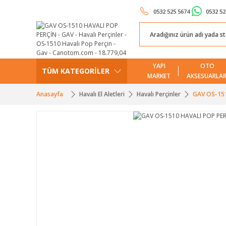
0532 525 5674
0532 52
YAPI
OTO
TÜM KATEGORİLER
MARKET
AKSESUARLAR
Anasayfa
Havalı El Aletleri
Havalı Perçinler
GAV OS-151