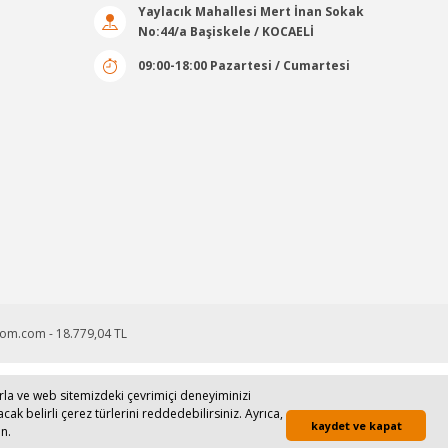
Yaylacık Mahallesi Mert İnan Sokak
No:44/a Başiskele / KOCAELİ
09:00-18:00 Pazartesi / Cumartesi
larla ve web sitemizdeki çevrimiçi deneyiminizi
runmaktadır.
cak belirli çerez türlerini reddedebilirsiniz. Ayrıca,
kaydet ve kapat
n.
Whatsapp Sipariş