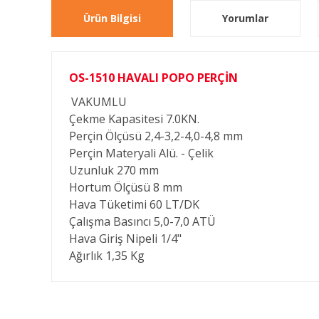
Ürün Bilgisi
Yorumlar
OS-1510 HAVALI POPO PERÇİN
VAKUMLU
Çekme Kapasitesi
7.0KN.
Perçin Ölçüsü
2,4-3,2-4,0-4,8 mm
Perçin Materyali
Alü. - Çelik
Uzunluk
270 mm
Hortum Ölçüsü
8 mm
Hava Tüketimi
60 LT/DK
Çalışma Basıncı
5,0-7,0 ATÜ
Hava Giriş Nipeli
1/4"
Ağırlık
1,35 Kg
Bu ürünün fiyat bilgisi, resim, ürün açıklamalarında ve diğ