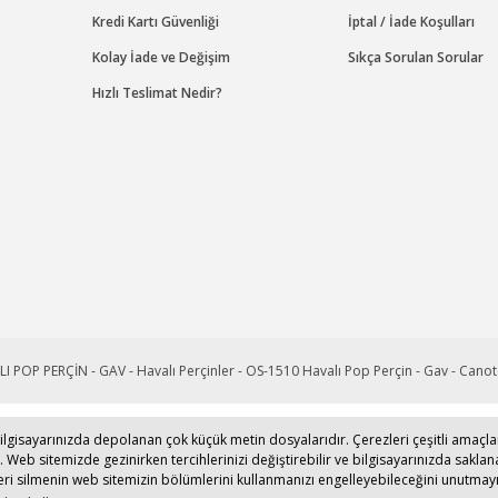
Kredi Kartı Güvenliği
İptal / İade Koşulları
Kolay İade ve Değişim
Sıkça Sorulan Sorular
Hızlı Teslimat Nedir?
de bilgisayarınızda depolanan çok küçük metin dosyalarıdır. Çerezleri çeşitli amaç
2022
www.canotom.com
Kredi kartı bilgileriniz 256bit SSL sertifikası ile ko
z. Web sitemizde gezinirken tercihlerinizi değiştirebilir ve bilgisayarınızda saklana
leri silmenin web sitemizin bölümlerini kullanmanızı engelleyebileceğini unutmayı