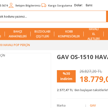
Dolar:
Euro:
5 5674
İletişim Bilgilerimiz
Kargo Sorgulama
HAVALI
BAHÇE
BUZDOLABI
KOBB
EL
I
AMAKİNELERİ
ÇEŞİTLERİ
KOMPRESÖRLER
ALETLERİ
0 HAVALI POP PERÇİN
GAV OS-1510 HAV
26.827,20 TL
%30
18.779,
indirim
2.577,47 TL
'den başlayan taksitlerle!
Marka
GAV