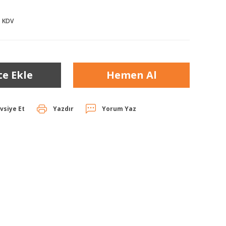
+ KDV
te Ekle
Hemen Al
vsiye Et
Yazdır
Yorum Yaz