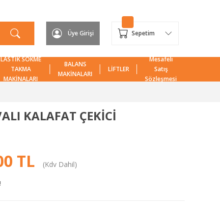
Üye Girişi
Sepetim
LASTİK SÖKME
Mesafeli
BALANS
TAKMA
LİFTLER
Satış
MAKİNALARI
MAKİNALARI
Sözleşmesi
ALI KALAFAT ÇEKİCİ
00 TL
(Kdv Dahil)
!