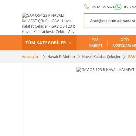
0532 525 5674
0532 52
YAPI
OTO
TÜM KATEGORİLER
MARKET
AKSESUARLAR
Anasayfa
Havalı El Aletleri
Havalı Kalafat Çekiçler
GAV 