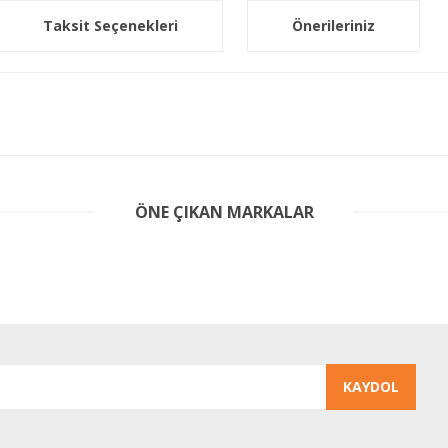
Taksit Seçenekleri
Önerileriniz
er konularda yetersiz gördüğünüz noktaları öneri formunu kullanarak tarafım
ÖNE ÇIKAN MARKALAR
Bu ürüne ilk yorumu siz yapın!
Yorum Yaz
KAYDOL