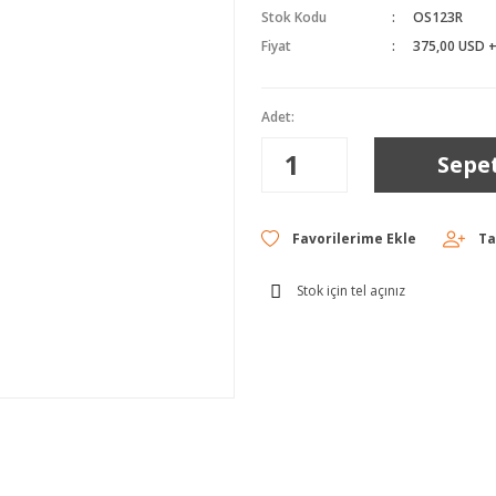
Stok Kodu
OS123R
Fiyat
375,00 USD 
Adet:
Sepe
Ta
Stok için tel açınız