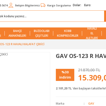
Dolar:
Euro:
5 5674
İletişim Bilgilerimiz
Kargo Sorgulama
HAVALI
BAHÇE
BUZDOLABI
KOBB
EL
I
AMAKİNELERİ
ÇEŞİTLERİ
KOMPRESÖRLER
ALETLERİ
OS-123 R HAVALI KALAFAT ÇEKİCİ
GAV OS-123 R HAV
21.870,00 TL
%30
15.309,
indirim
2.101,20 TL
'den başlayan taksitlerle!
Marka
GAV