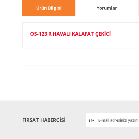
Ürün Bilgisi
Yorumlar
OS-123 R HAVALI KALAFAT ÇEKİCİ
Bu ürünün fiyat bilgisi, resim, ürün açıklamalarında ve diğ
Görüş ve önerileriniz için teşekkür ederiz.
Ürün resmi kalitesiz, bozuk veya görüntülenemiyor.
Ürün açıklamasında eksik bilgiler bulunuyor.
Ürün bilgilerinde hatalar bulunuyor.
Ürün fiyatı diğer sitelerden daha pahalı.
Bu ürüne benzer farklı alternatifler olmalı.
FIRSAT HABERCİSİ