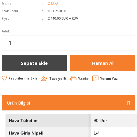
Havalı Zımparalar
Marka
OSAKA
Stok Kodu
OPTP50100
Koli Kapama Makinaları
Fiyat
2.440,00 EUR + KDV
Adet:
Raspa ve Silikon
Tabancaları
Yankeski - Sac Kesme
Sepete Ekle
Hemen Al
Zımba Çivi Çakmalar
Tavsiye Et
Yazdır
Yorum Yaz
Ürün Bilgisi
Hava Tüketimi
90 lt/dk
Hava Giriş Nipeli
1/4"