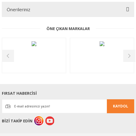
Önerileriniz
Yorum Yaz
Bu ürünün fiyat bilgisi, resim, ürün açıklamalarında ve diğer
ÖNE ÇIKAN MARKALAR
konularda yetersiz gördüğünüz noktaları öneri formunu kullanarak
tarafımıza iletebilirsiniz.
Görüş ve önerileriniz için teşekkür ederiz.
Ürün resmi kalitesiz, bozuk veya görüntülenemiyor.
Ürün açıklamasında eksik bilgiler bulunuyor.
Ürün bilgilerinde hatalar bulunuyor.
Ürün fiyatı diğer sitelerden daha pahalı.
Bu ürüne benzer farklı alternatifler olmalı.
FIRSAT HABERCİSİ
KAYDOL
BİZİ TAKİP EDİN
Gönder