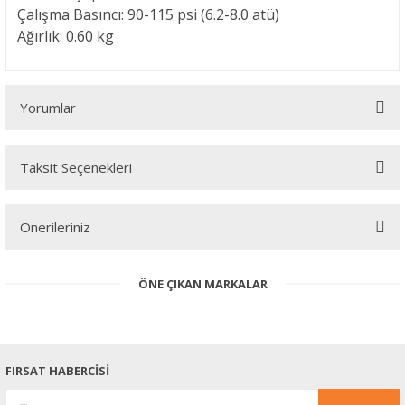
Çalışma Basıncı: 90-115 psi (6.2-8.0 atü)
Ağırlık: 0.60 kg
Yorumlar
Taksit Seçenekleri
Bu ürüne ilk yorumu siz yapın!
Önerileriniz
Yorum Yaz
Bu ürünün fiyat bilgisi, resim, ürün açıklamalarında ve diğer
ÖNE ÇIKAN MARKALAR
konularda yetersiz gördüğünüz noktaları öneri formunu kullanarak
tarafımıza iletebilirsiniz.
Görüş ve önerileriniz için teşekkür ederiz.
Ürün resmi kalitesiz, bozuk veya görüntülenemiyor.
FIRSAT HABERCİSİ
Ürün açıklamasında eksik bilgiler bulunuyor.