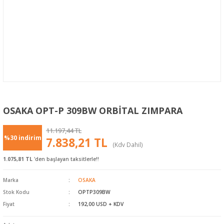
OSAKA OPT-P 309BW ORBİTAL ZIMPARA
11.197,44 TL
%30 indirim
7.838,21 TL
(Kdv Dahil)
1.075,81 TL
'den başlayan taksitlerle!!
Marka
OSAKA
Stok Kodu
OPTP309BW
Fiyat
192,00 USD + KDV