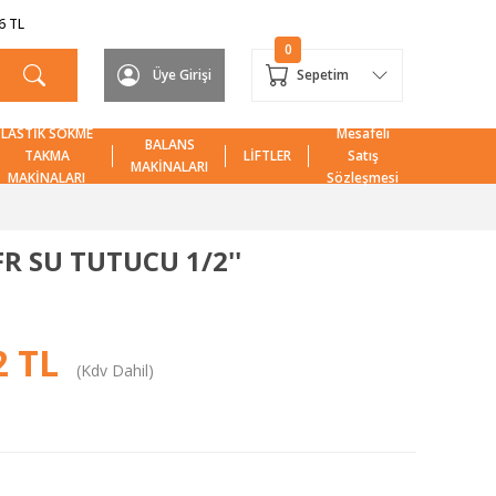
6 TL
0
Üye Girişi
Sepetim
LASTİK SÖKME
Mesafeli
BALANS
TAKMA
LİFTLER
Satış
MAKİNALARI
MAKİNALARI
Sözleşmesi
R SU TUTUCU 1/2''
2 TL
(Kdv Dahil)