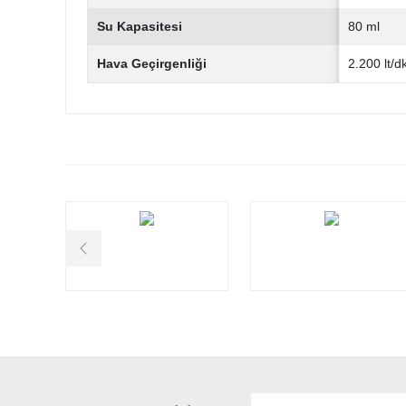
Su Kapasitesi
80 ml
Hava Geçirgenliği
2.200 lt/d
Bu ürünün fiyat bilgisi, resim, ürün açıklamalarında ve diğ
Görüş ve önerileriniz için teşekkür ederiz.
Ürün resmi kalitesiz, bozuk veya görüntülenemiyor.
Ürün açıklamasında eksik bilgiler bulunuyor.
Ürün bilgilerinde hatalar bulunuyor.
Ürün fiyatı diğer sitelerden daha pahalı.
Bu ürüne benzer farklı alternatifler olmalı.