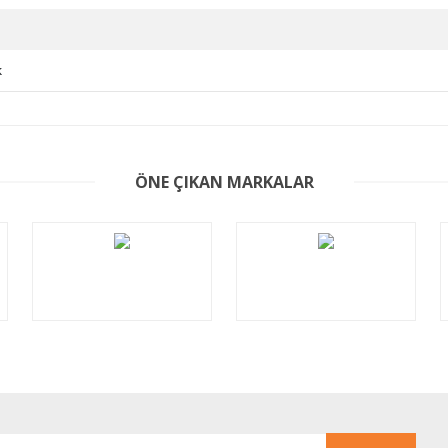
k
er konularda yetersiz gördüğünüz noktaları öneri formunu kullanarak tarafım
ÖNE ÇIKAN MARKALAR
Bu ürüne ilk yorumu siz yapın!
Yorum Yaz