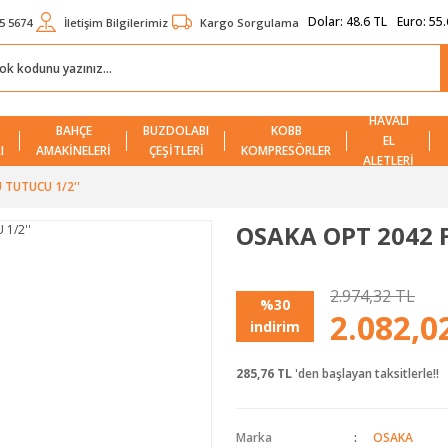
Dolar:
48.6 TL
Euro:
55.
5 5674
İletişim Bilgilerimiz
Kargo Sorgulama
HAVALI
BAHÇE
BUZDOLABI
KOBB
EL
I
AMAKİNELERİ
ÇEŞİTLERİ
KOMPRESÖRLER
ALETLERİ
 TUTUCU 1/2''
OSAKA OPT 2042 F
2.974,32 TL
%30
2.082,0
indirim
285,76 TL
'den başlayan taksitlerle!!
Marka
OSAKA