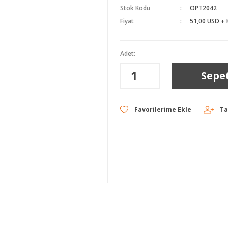
Stok Kodu
OPT2042
Fiyat
51,00 USD +
Adet:
Sepe
Ta