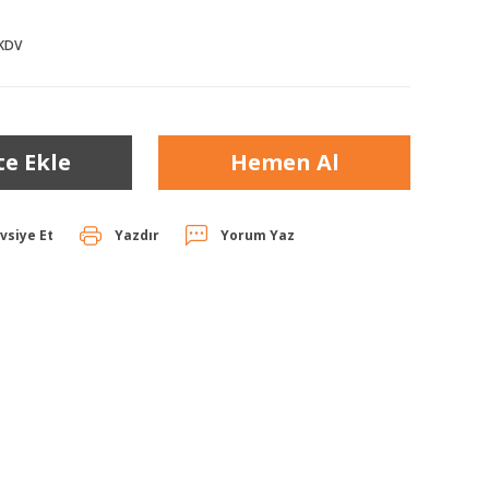
 KDV
te Ekle
Hemen Al
vsiye Et
Yazdır
Yorum Yaz