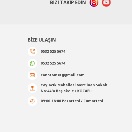
BİZİ TAKİP EDİN
BİZE ULAŞIN
0532 525 5674
0532 525 5674
canotom41@gmail.com
Yaylacık Mahallesi Mert İnan Sokak
No:44/a Başiskele / KOCAELİ
09:00-18:00 Pazartesi / Cumartesi