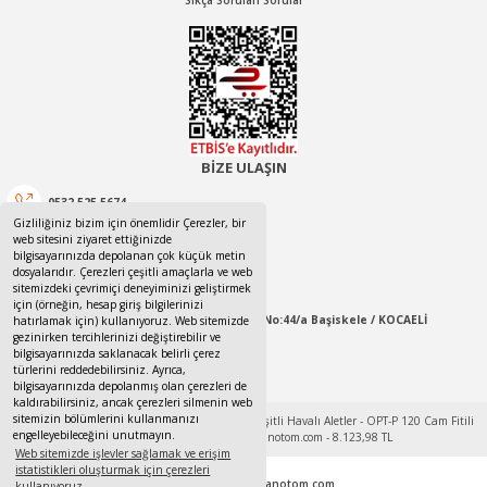
Sıkça Sorulan Sorular
BİZE ULAŞIN
0532 525 5674
Gizliliğiniz bizim için önemlidir Çerezler, bir
web sitesini ziyaret ettiğinizde
0532 525 5674
bilgisayarınızda depolanan çok küçük metin
dosyalarıdır. Çerezleri çeşitli amaçlarla ve web
canotom41@gmail.com
sitemizdeki çevrimiçi deneyiminizi geliştirmek
için (örneğin, hesap giriş bilgilerinizi
Yaylacık Mahallesi Mert İnan Sokak No:44/a Başiskele / KOCAELİ
hatırlamak için) kullanıyoruz. Web sitemizde
gezinirken tercihlerinizi değiştirebilir ve
bilgisayarınızda saklanacak belirli çerez
09:00-18:00 Pazartesi / Cumartesi
türlerini reddedebilirsiniz. Ayrıca,
bilgisayarınızda depolanmış olan çerezleri de
kaldırabilirsiniz, ancak çerezleri silmenin web
sitemizin bölümlerini kullanmanızı
engelleyebileceğini unutmayın.
Web sitemizde işlevler sağlamak ve erişim
istatistikleri oluşturmak için çerezleri
Tek Tıkla Ödeme Kolaylığı
© 2017 - 2022
www.canotom.com
kullanıyoruz.