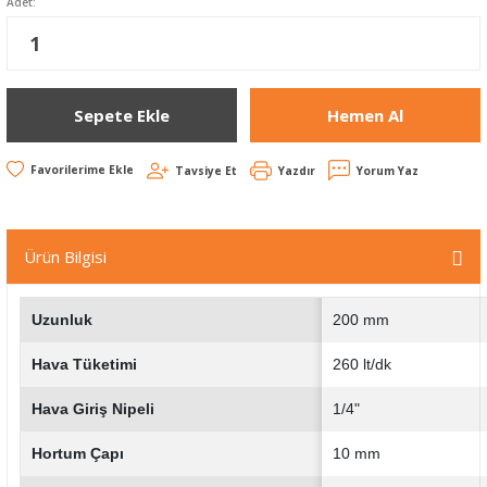
Adet:
Sepete Ekle
Hemen Al
Tavsiye Et
Yazdır
Yorum Yaz
Ürün Bilgisi
Uzunluk
200 mm
Hava Tüketimi
260 lt/dk
Hava Giriş Nipeli
1/4"
Hortum Çapı
10 mm