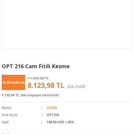
OPT 216 Cam Fitili Kesme
11.605,68 TL
%30 indirim
8.123,98 TL
(Kdv Dahil)
1.115,04 TL
'den başlayan taksitlerle!!
Marka
OSAKA
Stok Kodu
OPT216
Fiyat
199,00 USD + KDV