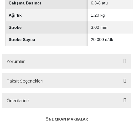
Çalışma Basıncı
6.3-8 atü
Ağırlık
1.20 kg
Stroke
3.00 mm
Stroke Sayısı
20.000 d/dk
Yorumlar
Taksit Seçenekleri
Bu ürüne ilk yorumu siz yapın!
Önerileriniz
Yorum Yaz
Bu ürünün fiyat bilgisi, resim, ürün açıklamalarında ve diğer
ÖNE ÇIKAN MARKALAR
konularda yetersiz gördüğünüz noktaları öneri formunu kullanarak
tarafımıza iletebilirsiniz.
Görüş ve önerileriniz için teşekkür ederiz.