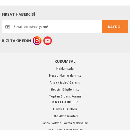
Ürün resmi kalitesiz, bozuk veya görüntülenemiyor.
FIRSAT HABERCİSİ
Ürün açıklamasında eksik bilgiler bulunuyor.
KAYDOL
Ürün bilgilerinde hatalar bulunuyor.
Ürün fiyatı diğer sitelerden daha pahalı.
BİZİ TAKİP EDİN
Bu ürüne benzer farklı alternatifler olmalı.
KURUMSAL
Hakkımızda
Hesap Numaralarımız
Arıza / İade / Garanti
Gönder
İletişim Bilgilerimiz
Toptan Sipariş Formu
KATEGORİLER
Havalı El Aletleri
Oto Aksesuarları
Lastik Sökme Takma Makinaları