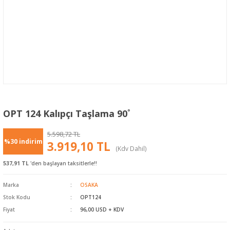
OPT 124 Kalıpçı Taşlama 90˚
5.598,72 TL
%30 indirim
3.919,10 TL
(Kdv Dahil)
537,91 TL
'den başlayan taksitlerle!!
Marka
OSAKA
Stok Kodu
OPT124
Fiyat
96,00 USD + KDV