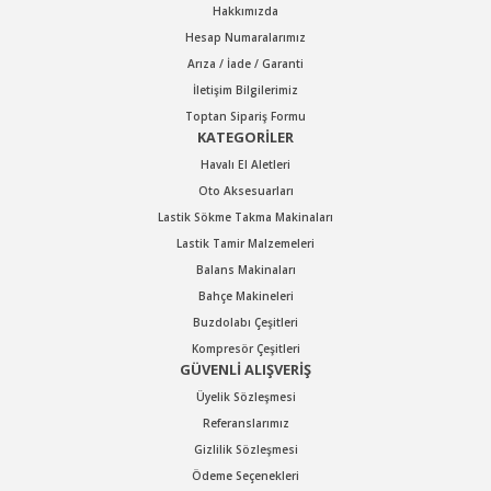
Hakkımızda
Hesap Numaralarımız
Arıza / İade / Garanti
Gönder
İletişim Bilgilerimiz
Toptan Sipariş Formu
KATEGORİLER
Havalı El Aletleri
Oto Aksesuarları
Lastik Sökme Takma Makinaları
Lastik Tamir Malzemeleri
Balans Makinaları
Bahçe Makineleri
Buzdolabı Çeşitleri
Kompresör Çeşitleri
GÜVENLİ ALIŞVERİŞ
Üyelik Sözleşmesi
Referanslarımız
Gizlilik Sözleşmesi
Ödeme Seçenekleri