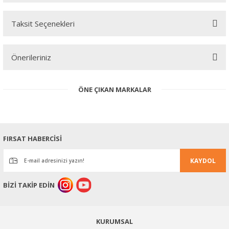
Taksit Seçenekleri
Bu ürüne ilk yorumu siz yapın!
Önerileriniz
Yorum Yaz
Bu ürünün fiyat bilgisi, resim, ürün açıklamalarında ve diğer
ÖNE ÇIKAN MARKALAR
konularda yetersiz gördüğünüz noktaları öneri formunu kullanarak
tarafımıza iletebilirsiniz.
Görüş ve önerileriniz için teşekkür ederiz.
Ürün resmi kalitesiz, bozuk veya görüntülenemiyor.
FIRSAT HABERCİSİ
Ürün açıklamasında eksik bilgiler bulunuyor.
KAYDOL
Ürün bilgilerinde hatalar bulunuyor.
Ürün fiyatı diğer sitelerden daha pahalı.
BİZİ TAKİP EDİN
Bu ürüne benzer farklı alternatifler olmalı.
KURUMSAL