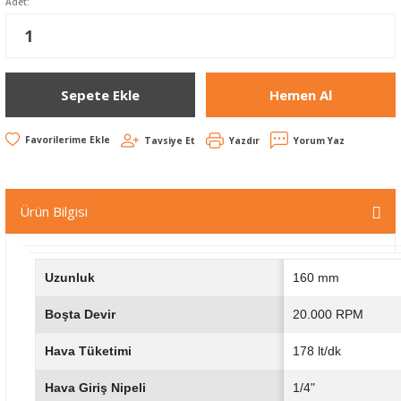
Adet:
Sepete Ekle
Hemen Al
Tavsiye Et
Yazdır
Yorum Yaz
Ürün Bilgisi
Uzunluk
160 mm
Boşta Devir
20.000 RPM
Hava Tüketimi
178 lt/dk
Hava Giriş Nipeli
1/4"