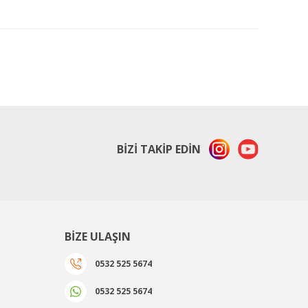
ıza iletebilirsiniz.
BİZİ TAKİP EDİN
BİZE ULAŞIN
0532 525 5674
0532 525 5674