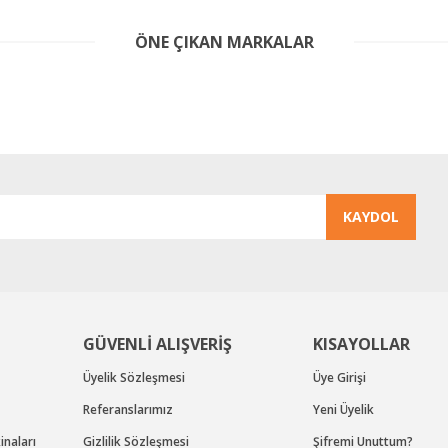
er konularda yetersiz gördüğünüz noktaları öneri formunu kullanarak tarafım
ÖNE ÇIKAN MARKALAR
Bu ürüne ilk yorumu siz yapın!
Yorum Yaz
KAYDOL
Gönder
GÜVENLİ ALIŞVERİŞ
KISAYOLLAR
Üyelik Sözleşmesi
Üye Girişi
Referanslarımız
Yeni Üyelik
naları
Gizlilik Sözleşmesi
Şifremi Unuttum?