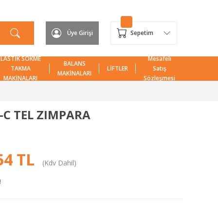
Üye Girişi
Sepetim
LASTİK SÖKME
Mesafeli
BALANS
TAKMA
LİFTLER
Satış
MAKİNALARI
MAKİNALARI
Sözleşmesi
-C TEL ZIMPARA
54 TL
(Kdv Dahil)
!