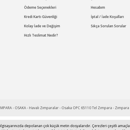
Ödeme Seçenekleri
Hesabım
Kredi Kartı Güvenliği
İptal / İade Koşulları
Kolay İade ve Değişim
Sıkça Sorulan Sorular
Hızlı Teslimat Nedir?
de bilgisayarınızda depolanan çok küçük metin dosyalarıdır. Çerezleri çeşitli amaç
2022
www.canotom.com
Kredi kartı bilgileriniz 256bit SSL sertifikası ile ko