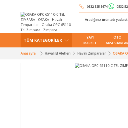
0532 525 5674
0532 52
YAPI
OTO
TÜM KATEGORİLER
MARKET
AKSESUARLAR
Anasayfa
Havalı El Aletleri
Havalı Zımparalar
OSAKA O