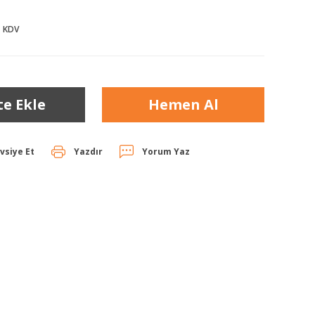
+ KDV
te Ekle
Hemen Al
vsiye Et
Yazdır
Yorum Yaz