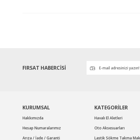
Bu ürünün fiyat bilgisi, resim, ürün açıklamalarında ve diğ
Görüş ve önerileriniz için teşekkür ederiz.
Ürün resmi kalitesiz, bozuk veya görüntülenemiyor.
Ürün açıklamasında eksik bilgiler bulunuyor.
Ürün bilgilerinde hatalar bulunuyor.
Ürün fiyatı diğer sitelerden daha pahalı.
Bu ürüne benzer farklı alternatifler olmalı.
FIRSAT HABERCİSİ
KURUMSAL
KATEGORİLER
Hakkımızda
Havalı El Aletleri
Hesap Numaralarımız
Oto Aksesuarları
Arıza / İade / Garanti
Lastik Sökme Takma Maki