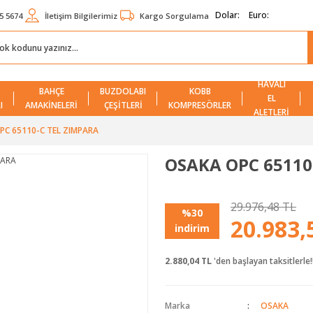
Dolar:
Euro:
5 5674
İletişim Bilgilerimiz
Kargo Sorgulama
HAVALI
BAHÇE
BUZDOLABI
KOBB
EL
I
AMAKİNELERİ
ÇEŞİTLERİ
KOMPRESÖRLER
ALETLERİ
PC 65110-C TEL ZIMPARA
OSAKA OPC 65110
29.976,48 TL
%30
20.983,
indirim
2.880,04 TL
'den başlayan taksitlerle!
Marka
OSAKA