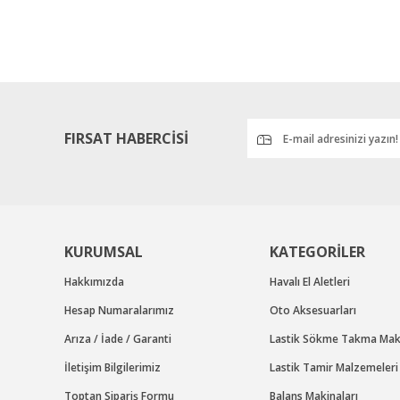
Ürün resmi kalitesiz, bozuk veya görüntülenemiyor.
Ürün açıklamasında eksik bilgiler bulunuyor.
Ürün bilgilerinde hatalar bulunuyor.
Ürün fiyatı diğer sitelerden daha pahalı.
Bu ürüne benzer farklı alternatifler olmalı.
FIRSAT HABERCİSİ
KURUMSAL
KATEGORİLER
Hakkımızda
Havalı El Aletleri
Hesap Numaralarımız
Oto Aksesuarları
Arıza / İade / Garanti
Lastik Sökme Takma Maki
İletişim Bilgilerimiz
Lastik Tamir Malzemeleri
Toptan Sipariş Formu
Balans Makinaları