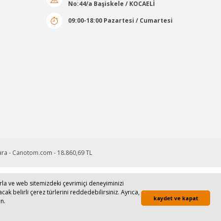
No:44/a Başiskele / KOCAELİ
09:00-18:00 Pazartesi / Cumartesi
larla ve web sitemizdeki çevrimiçi deneyiminizi
runmaktadır.
cak belirli çerez türlerini reddedebilirsiniz. Ayrıca,
kaydet ve kapat
n.
Whatsapp Sipariş