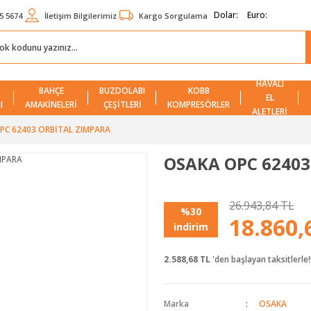
Dolar:
Euro:
5 5674
İletişim Bilgilerimiz
Kargo Sorgulama
HAVALI
BAHÇE
BUZDOLABI
KOBB
EL
I
AMAKİNELERİ
ÇEŞİTLERİ
KOMPRESÖRLER
ALETLERİ
PC 62403 ORBİTAL ZIMPARA
OSAKA OPC 62403
26.943,84 TL
%30
18.860,
indirim
2.588,68 TL
'den başlayan taksitlerle!
Marka
OSAKA