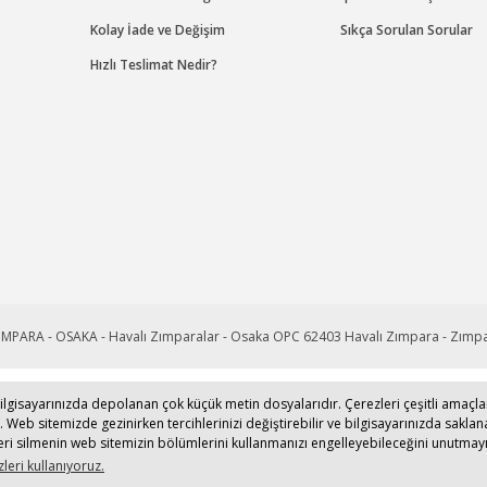
Kolay İade ve Değişim
Sıkça Sorulan Sorular
Hızlı Teslimat Nedir?
de bilgisayarınızda depolanan çok küçük metin dosyalarıdır. Çerezleri çeşitli amaç
2022
www.canotom.com
Kredi kartı bilgileriniz 256bit SSL sertifikası ile ko
z. Web sitemizde gezinirken tercihlerinizi değiştirebilir ve bilgisayarınızda saklana
leri silmenin web sitemizin bölümlerini kullanmanızı engelleyebileceğini unutmayı
leri kullanıyoruz.
ile
ideasoft
e-