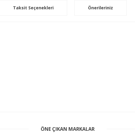
Taksit Seçenekleri
Önerileriniz
er konularda yetersiz gördüğünüz noktaları öneri formunu kullanarak tarafım
ÖNE ÇIKAN MARKALAR
Bu ürüne ilk yorumu siz yapın!