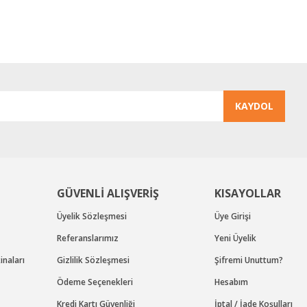
Yorum Yaz
KAYDOL
Gönder
GÜVENLİ ALIŞVERİŞ
KISAYOLLAR
Üyelik Sözleşmesi
Üye Girişi
Referanslarımız
Yeni Üyelik
naları
Gizlilik Sözleşmesi
Şifremi Unuttum?
Ödeme Seçenekleri
Hesabım
Kredi Kartı Güvenliği
İptal / İade Koşulları