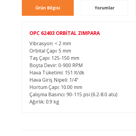
Ürün Bilgisi
Yorumlar
OPC 62403 ORBİTAL ZIMPARA
Vibrasyon: < 2 mm
Orbital Çapı: 5 mm
Taş Çapı: 125-150 mm
Boşta Devir: 0-900 RPM
Hava Tüketimi: 151 lt/dk
Hava Giriş Nipeli: 1/4"
Hortum Çapı: 10.00 mm
Çalışma Basıncı: 90-115 psi (6.2-8.0 atü)
Ağırlık: 0.9 kg
Bu ürünün fiyat bilgisi, resim, ürün açıklamalarında ve diğ
Görüş ve önerileriniz için teşekkür ederiz.