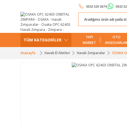
0532 525 5674
0532 52
YAPI
OTO
TÜM KATEGORİLER
MARKET
AKSESUARLAR
Anasayfa
Havalı El Aletleri
Havalı Zımparalar
OSAKA O