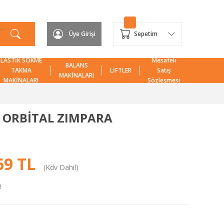
Üye Girişi
Sepetim
LASTİK SÖKME
Mesafeli
BALANS
TAKMA
LİFTLER
Satış
MAKİNALARI
MAKİNALARI
Sözleşmesi
 ORBİTAL ZIMPARA
69 TL
(Kdv Dahil)
!