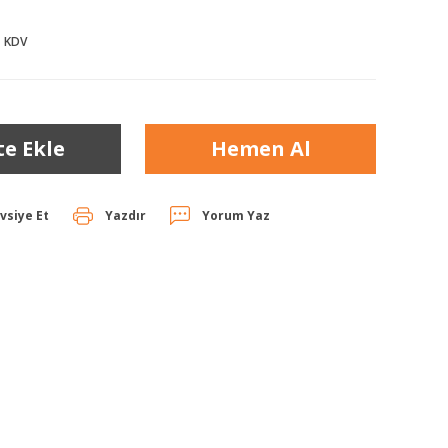
+ KDV
te Ekle
Hemen Al
vsiye Et
Yazdır
Yorum Yaz