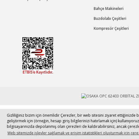
Bahçe Makineleri
Buzdolabı Çeşitleri
Kompresör Çeşitleri
Tek Tıkla Ödeme Kolaylığı
Gizliliğiniz bizim için önemlidir Çerezler, bir web sitesini ziyaret ettiğiniz
© 2017 - 
geliştirmek için (örneğin, hesap giriş bilgilerinizi hatırlamak için) kullanıyoru
7/24 Canlı Destek
bilgisayarınızda depolanmış olan çerezleri de kaldırabilirsiniz, ancak çerez
Web sitemizde işlevler sağlamak ve erişim istatistikleri oluşturmak için çerez
%100 Sorunsuz Alışveriş