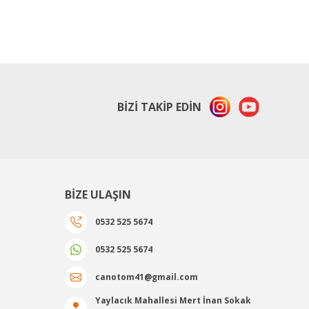
BİZİ TAKİP EDİN
BİZE ULAŞIN
0532 525 5674
0532 525 5674
canotom41@gmail.com
Yaylacık Mahallesi Mert İnan Sokak