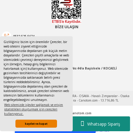
BİZE ULAŞIN
0532 525 5674
Gizliliğiniz bizim için önemlidir Çerezler, bir
web sitesini ziyaret ettiğinizde
0532 525 5674
bilgisayarınızda depolanan çok küçük metin
dosyalarıdır. Çerezleri çeşitli amaçlarla ve web
canotom41@gmail.com
sitemizdeki çevrimiçi deneyiminizi geliştirmek
için (örneğin, hesap giriş bilgilerinizi
Yaylacık Mahallesi Mert İnan Sokak No:44/a Başiskele / KOCAELİ
hatırlamak için) kullanıyoruz. Web sitemizde
gezinirken tercihlerinizi değiştirebilir ve
bilgisayarınızda saklanacak belirli çerez
09:00-18:00 Pazartesi / Cumartesi
türlerini reddedebilirsiniz. Ayrıca,
bilgisayarınızda depolanmış olan çerezleri de
kaldırabilirsiniz, ancak çerezleri silmenin web
sitemizin bölümlerini kullanmanızı
engelleyebileceğini unutmayın.
Web sitemizde işlevler sağlamak ve erişim
istatistikleri oluşturmak için çerezleri
Tek Tıkla Ödeme Kolaylığı
© 2017 - 2022
www.canotom.com
kullanıyoruz.
Kredi kartı bilgileriniz 256bit SSL sertifikası ile korunmaktadır.
7/24 Canlı Destek
Whatsapp Sipariş
kaydet ve kapat
%100 Sorunsuz Alışveriş
ideasoft
ile
e-