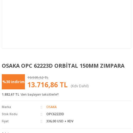
OSAKA OPC 62223D ORBİTAL 150MM ZIMPARA
19.595,52 TL
%30 indirim
13.716,86 TL
(Kdv Dahil)
1.882,67 TL
'den başlayan taksitlerle!!
Marka
OSAKA
Stok Kodu
OPC62223D
Fiyat
336,00 USD + KDV