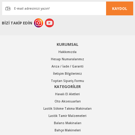
Ürün açıklamasında eksik bilgiler bulunuyor.
KAYDOL
Ürün bilgilerinde hatalar bulunuyor.
Ürün fiyatı diğer sitelerden daha pahalı.
BİZİ TAKİP EDİN
Bu ürüne benzer farklı alternatifler olmalı.
KURUMSAL
Hakkımızda
Hesap Numaralarımız
Arıza / İade / Garanti
Gönder
İletişim Bilgilerimiz
Toptan Sipariş Formu
KATEGORİLER
Havalı El Aletleri
Oto Aksesuarları
Lastik Sökme Takma Makinaları
Lastik Tamir Malzemeleri
Balans Makinaları
Bahçe Makineleri