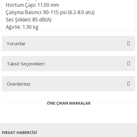
Hortum Çapı: 11.00 mm
Çalışma Basıncı: 90-115 psi (6.2-8.0 atü)
Ses Şiddeti: 85 dB(A)
Ağırlık: 1.30 kg
Yorumlar
Taksit Seçenekleri
Bu ürüne ilk yorumu siz yapın!
Önerileriniz
Yorum Yaz
Bu ürünün fiyat bilgisi, resim, ürün açıklamalarında ve diğer
ÖNE ÇIKAN MARKALAR
konularda yetersiz gördüğünüz noktaları öneri formunu kullanarak
tarafımıza iletebilirsiniz.
Görüş ve önerileriniz için teşekkür ederiz.
Ürün resmi kalitesiz, bozuk veya görüntülenemiyor.
FIRSAT HABERCİSİ