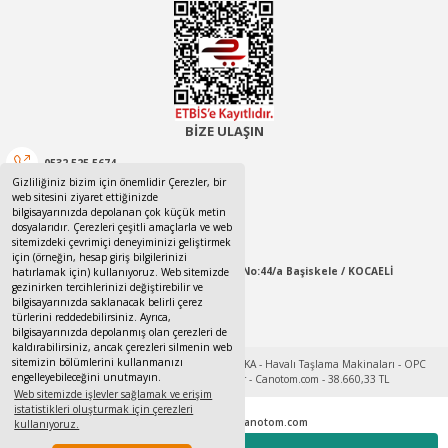
BİZE ULAŞIN
0532 525 5674
Gizliliğiniz bizim için önemlidir Çerezler, bir
web sitesini ziyaret ettiğinizde
0532 525 5674
bilgisayarınızda depolanan çok küçük metin
dosyalarıdır. Çerezleri çeşitli amaçlarla ve web
canotom41@gmail.com
sitemizdeki çevrimiçi deneyiminizi geliştirmek
için (örneğin, hesap giriş bilgilerinizi
Yaylacık Mahallesi Mert İnan Sokak No:44/a Başiskele / KOCAELİ
hatırlamak için) kullanıyoruz. Web sitemizde
gezinirken tercihlerinizi değiştirebilir ve
bilgisayarınızda saklanacak belirli çerez
09:00-18:00 Pazartesi / Cumartesi
türlerini reddedebilirsiniz. Ayrıca,
bilgisayarınızda depolanmış olan çerezleri de
kaldırabilirsiniz, ancak çerezleri silmenin web
sitemizin bölümlerini kullanmanızı
engelleyebileceğini unutmayın.
Web sitemizde işlevler sağlamak ve erişim
istatistikleri oluşturmak için çerezleri
Tek Tıkla Ödeme Kolaylığı
© 2017 - 2022
www.canotom.com
kullanıyoruz.
Kredi kartı bilgileriniz 256bit SSL sertifikası ile korunmaktadır.
7/24 Canlı Destek