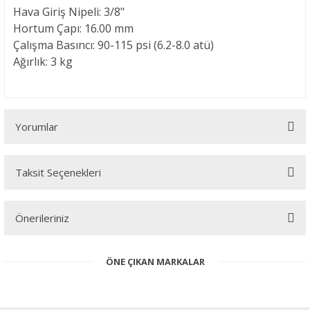
Hava Giriş Nipeli: 3/8"
Hortum Çapı: 16.00 mm
Çalışma Basıncı: 90-115 psi (6.2-8.0 atü)
Ağırlık: 3 kg
Yorumlar
Taksit Seçenekleri
Bu ürüne ilk yorumu siz yapın!
Önerileriniz
Yorum Yaz
Bu ürünün fiyat bilgisi, resim, ürün açıklamalarında ve diğer
ÖNE ÇIKAN MARKALAR
konularda yetersiz gördüğünüz noktaları öneri formunu kullanarak
tarafımıza iletebilirsiniz.
Görüş ve önerileriniz için teşekkür ederiz.