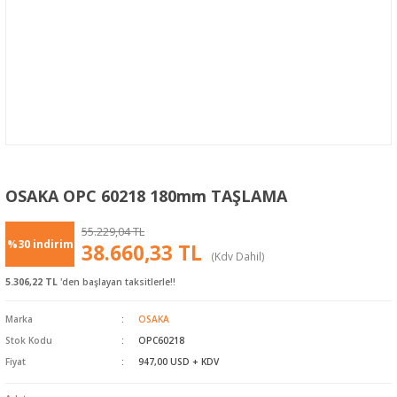
OSAKA OPC 60218 180mm TAŞLAMA
55.229,04 TL
%30 indirim
38.660,33 TL
(Kdv Dahil)
5.306,22 TL
'den başlayan taksitlerle!!
Marka
OSAKA
Stok Kodu
OPC60218
Fiyat
947,00 USD + KDV