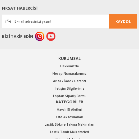
Ürün resmi kalitesiz, bozuk veya görüntülenemiyor.
FIRSAT HABERCİSİ
Ürün açıklamasında eksik bilgiler bulunuyor.
KAYDOL
Ürün bilgilerinde hatalar bulunuyor.
Ürün fiyatı diğer sitelerden daha pahalı.
BİZİ TAKİP EDİN
Bu ürüne benzer farklı alternatifler olmalı.
KURUMSAL
Hakkımızda
Hesap Numaralarımız
Arıza / İade / Garanti
Gönder
İletişim Bilgilerimiz
Toptan Sipariş Formu
KATEGORİLER
Havalı El Aletleri
Oto Aksesuarları
Lastik Sökme Takma Makinaları
Lastik Tamir Malzemeleri