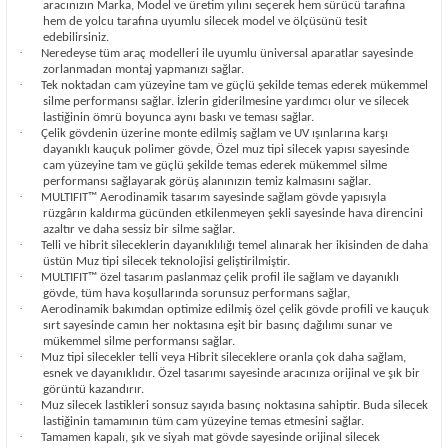
aracınızın Marka, Model ve üretim yılını seçerek hem sürücü tarafına
hem de yolcu tarafına uyumlu silecek model ve ölçüsünü tesit
edebilirsiniz.
·
Neredeyse tüm araç modelleri ile uyumlu üniversal aparatlar sayesinde
zorlanmadan montaj yapmanızı sağlar.
·
Tek noktadan cam yüzeyine tam ve güçlü şekilde temas ederek mükemmel
silme performansı sağlar. İzlerin giderilmesine yardımcı olur ve silecek
lastiğinin ömrü boyunca aynı baskı ve teması sağlar.
·
Çelik gövdenin üzerine monte edilmiş sağlam ve UV ışınlarına karşı
dayanıklı kauçuk polimer gövde, Özel muz tipi silecek yapısı sayesinde
cam yüzeyine tam ve güçlü şekilde temas ederek mükemmel silme
performansı sağlayarak görüş alanınızın temiz kalmasını sağlar.
·
MULTIFIT™ Aerodinamik tasarım sayesinde sağlam gövde yapısıyla
rüzgârın kaldırma gücünden etkilenmeyen şekli sayesinde hava direncini
azaltır ve daha sessiz bir silme sağlar.
·
Telli ve hibrit sileceklerin dayanıklılığı temel alınarak her ikisinden de daha
üstün Muz tipi silecek teknolojisi geliştirilmiştir.
·
MULTIFIT™ özel tasarım paslanmaz çelik profil ile sağlam ve dayanıklı
gövde, tüm hava koşullarında sorunsuz performans sağlar,
·
Aerodinamik bakımdan optimize edilmiş özel çelik gövde profili ve kauçuk
sırt sayesinde camın her noktasına eşit bir basınç dağılımı sunar ve
mükemmel silme performansı sağlar.
·
Muz tipi silecekler telli veya Hibrit sileceklere oranla çok daha sağlam,
esnek ve dayanıklıdır. Özel tasarımı sayesinde aracınıza orijinal ve şık bir
görüntü kazandırır.
·
Muz silecek lastikleri sonsuz sayıda basınç noktasına sahiptir. Buda silecek
lastiğinin tamamının tüm cam yüzeyine temas etmesini sağlar.
·
Tamamen kapalı, şık ve siyah mat gövde sayesinde orijinal silecek