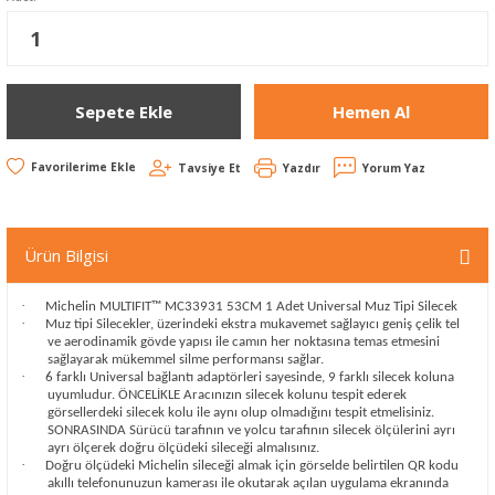
Sepete Ekle
Hemen Al
Tavsiye Et
Yazdır
Yorum Yaz
Ürün Bilgisi
·
Michelin MULTIFIT™ MC33931 53CM 1 Adet Universal Muz Tipi Silecek
·
Muz tipi Silecekler, üzerindeki ekstra mukavemet sağlayıcı geniş çelik tel
ve aerodinamik gövde yapısı ile camın her noktasına temas etmesini
sağlayarak mükemmel silme performansı sağlar.
·
6 farklı Universal bağlantı adaptörleri sayesinde, 9 farklı silecek koluna
uyumludur. ÖNCELİKLE Aracınızın silecek kolunu tespit ederek
görsellerdeki silecek kolu ile aynı olup olmadığını tespit etmelisiniz.
SONRASINDA Sürücü tarafının ve yolcu tarafının silecek ölçülerini ayrı
ayrı ölçerek doğru ölçüdeki sileceği almalısınız.
·
Doğru ölçüdeki Michelin sileceği almak için görselde belirtilen QR kodu
akıllı telefonunuzun kamerası ile okutarak açılan uygulama ekranında