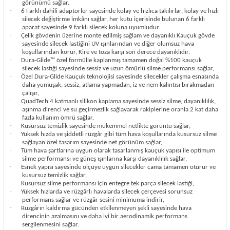
görünümü sağlar.
·
6 Farklı dahili adaptörler sayesinde kolay ve hızlıca takılırlar, kolay ve hızlı
silecek değiştirme imkânı sağlar, her kutu içerisinde bulunan 6 farklı
aparat sayesinde 9 farklı silecek koluna uyumludur.
·
Çelik gövdenin üzerine monte edilmiş sağlam ve dayanıklı Kauçuk gövde
sayesinde silecek lastiğini UV ışınlarından ve diğer olumsuz hava
koşullarından korur, Kire ve toza karşı son derece dayanıklıdır.
·
Dura-Glide™ özel formülle kaplanmış tamamen doğal %100 kauçuk
silecek lastiği sayesinde sessiz ve uzun ömürlü silme performansı sağlar,
·
Özel Dura-Glide Kauçuk teknolojisi sayesinde silecekler çalışma esnasında
daha yumuşak, sessiz, atlama yapmadan, iz ve nem kalıntısı bırakmadan
çalışır,
·
QuadTech 4 katmanlı silikon kaplama sayesinde sessiz silme, dayanıklılık,
aşınma direnci ve su geçirmezlik sağlayarak rakiplerine oranla 2 kat daha
fazla kullanım ömrü sağlar.
·
Kusursuz temizlik sayesinde mükemmel netlikte görüntü sağlar,
·
Yüksek hızda ve şiddetli rüzgâr gibi tüm hava koşullarında kusursuz silme
sağlayan özel tasarım sayesinde net görünüm sağlar,
·
Tüm hava şartlarına uygun olarak tasarlanmış kauçuk yapısı ile optimum
silme performansı ve güneş ışınlarına karşı dayanıklılık sağlar,
·
Esnek yapısı sayesinde ölçüye uygun silecekler cama tamamen oturur ve
kusursuz temizlik sağlar,
·
Kusursuz silme performansı için entegre tek parça silecek lastiği,
·
Yüksek hızlarda ve rüzgârlı havalarda silecek çerçevesi sorunsuz
performans sağlar ve rüzgâr sesini minimuma indirir,
·
Rüzgârın kaldırma gücünden etkilenmeyen şekli sayesinde hava
direncinin azalmasını ve daha iyi bir aerodinamik performans
sergilenmesini sağlar.