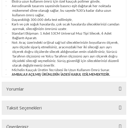
·
Ekstra uzun kullanım ömrü için özel kauçuk polimer gövde,
·
Aerodinamik tasarımı sayesinde basıncı eşit dağıtarak her noktada
mükemmel silme olanağı sağlar, bu sayede %30’a kadar daha uzun
kullanım ömrü sağlar,
·
Dayanıklılığı 300.000 defa test edilmiştir,
·
Karlı ve çok soğuk havalarda, çok sıcak havalarda sileceklerinizi camdan
ayırmak, sileceğinizin ömrünü uzatır.
·
Standart Ekipman: 1 Adet 53CM Universal Muz Tipi Silecek, 6 Adet
Bağlantı Aparatı.
·
Not: Araç üzerindeki orijinal sağ/sol sileceklerinizin boyutlarını ölçerek,
aynı ölçüde sipariş etmelisiniz, aracınızdaki her iki sileceği ayrı ayrı
ölçerek doğru ölçülerde silecek aldığınızdan emin olabilirsiniz, Sürücü
Tarafının ölçüsünü ve Yolcu Tarafının ölçüsünü ayrı ayrı ölçerek doğru
ölçüdeki sileceği seçmelisiniz. Sürüş güvenliği için sileceklerinizi düzenli
olarak değiştirmeniz önerilir.
·
Michelin Kauçuk Üretim Tecrübesi ile Uzun Kullanım Ömrü Sunar.
·
AMBALAJI AÇILMIŞ ÜRÜNLERİN İADESİ KABUL EDİLMEMEKTEDİR.
Yorumlar
Taksit Seçenekleri
Bu ürüne ilk yorumu siz yapın!
Önerileriniz