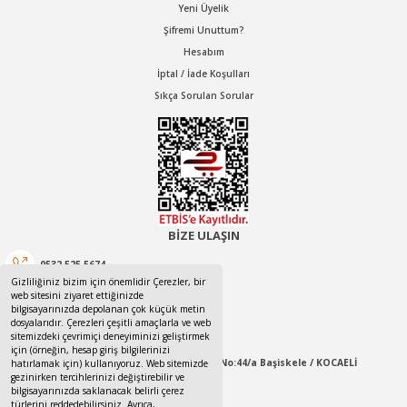
Yeni Üyelik
Şifremi Unuttum?
Hesabım
İptal / İade Koşulları
Sıkça Sorulan Sorular
BİZE ULAŞIN
0532 525 5674
Gizliliğiniz bizim için önemlidir Çerezler, bir
web sitesini ziyaret ettiğinizde
0532 525 5674
bilgisayarınızda depolanan çok küçük metin
dosyalarıdır. Çerezleri çeşitli amaçlarla ve web
canotom41@gmail.com
sitemizdeki çevrimiçi deneyiminizi geliştirmek
için (örneğin, hesap giriş bilgilerinizi
Yaylacık Mahallesi Mert İnan Sokak No:44/a Başiskele / KOCAELİ
hatırlamak için) kullanıyoruz. Web sitemizde
gezinirken tercihlerinizi değiştirebilir ve
bilgisayarınızda saklanacak belirli çerez
09:00-18:00 Pazartesi / Cumartesi
türlerini reddedebilirsiniz. Ayrıca,