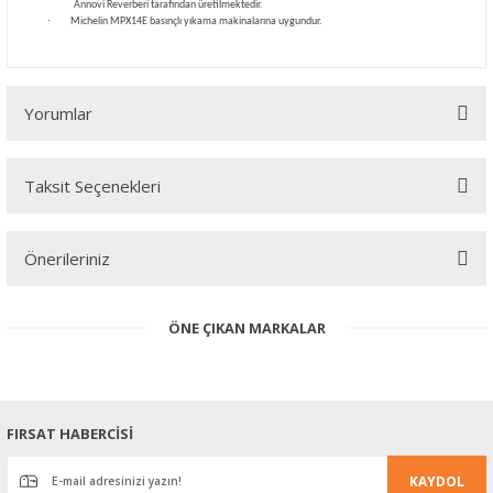
Annovi Reverberi tarafından üretilmektedir.
·
Michelin MPX14E basınçlı yıkama makinalarına uygundur.
Yorumlar
Taksit Seçenekleri
Bu ürüne ilk yorumu siz yapın!
Önerileriniz
Yorum Yaz
Bu ürünün fiyat bilgisi, resim, ürün açıklamalarında ve diğer
ÖNE ÇIKAN MARKALAR
konularda yetersiz gördüğünüz noktaları öneri formunu kullanarak
tarafımıza iletebilirsiniz.
Görüş ve önerileriniz için teşekkür ederiz.
Ürün resmi kalitesiz, bozuk veya görüntülenemiyor.
FIRSAT HABERCİSİ
Ürün açıklamasında eksik bilgiler bulunuyor.
KAYDOL
Ürün bilgilerinde hatalar bulunuyor.