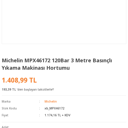
Michelin MPX46172 120Bar 3 Metre Basınçlı
Yıkama Makinası Hortumu
1.408,99 TL
193,39 TL
'den başlayan taksitlerle!!
Marka
Michelin
Stok Kodu
xb_MPX46172
Fiyat
1.174,16 TL + KDV
Adet: