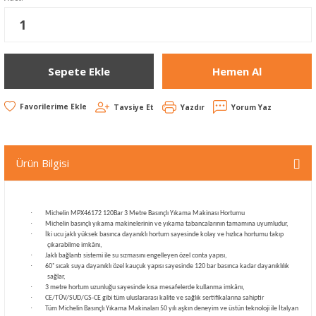
Sepete Ekle
Hemen Al
Tavsiye Et
Yazdır
Yorum Yaz
Ürün Bilgisi
·
Michelin MPX46172 120Bar 3 Metre Basınçlı Yıkama Makinası Hortumu
·
Michelin basınçlı yıkama makinelerinin ve yıkama tabancalarının tamamına uyumludur,
·
İki ucu jaklı yüksek basınca dayanıklı hortum sayesinde kolay ve hızlıca hortumu takıp
çıkarabilme imkânı,
·
Jaklı bağlantı sistemi ile su sızmasını engelleyen özel conta yapısı,
·
60˚ sıcak suya dayanıklı özel kauçuk yapısı sayesinde 120 bar basınca kadar dayanıklılık
sağlar,
·
3 metre hortum uzunluğu sayesinde kısa mesafelerde kullanma imkânı,
·
CE/TÜV/SUD/GS-CE gibi tüm uluslararası kalite ve sağlık sertifikalarına sahiptir
·
Tüm Michelin Basınçlı Yıkama Makinaları 50 yılı aşkın deneyim ve üstün teknoloji ile İtalyan