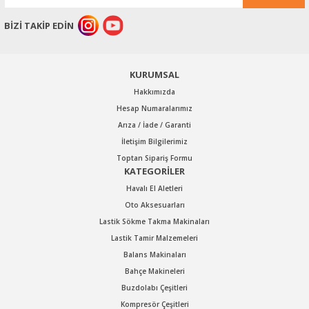
Ürün fiyatı diğer sitelerden daha pahalı.
BİZİ TAKİP EDİN
Bu ürüne benzer farklı alternatifler olmalı.
KURUMSAL
Hakkımızda
Hesap Numaralarımız
Arıza / İade / Garanti
Gönder
İletişim Bilgilerimiz
Toptan Sipariş Formu
KATEGORİLER
Havalı El Aletleri
Oto Aksesuarları
Lastik Sökme Takma Makinaları
Lastik Tamir Malzemeleri
Balans Makinaları
Bahçe Makineleri
Buzdolabı Çeşitleri
Kompresör Çeşitleri