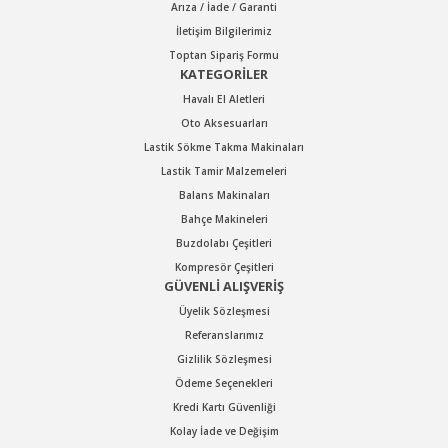
Arıza / İade / Garanti
Gönder
İletişim Bilgilerimiz
Toptan Sipariş Formu
KATEGORİLER
Havalı El Aletleri
Oto Aksesuarları
Lastik Sökme Takma Makinaları
Lastik Tamir Malzemeleri
Balans Makinaları
Bahçe Makineleri
Buzdolabı Çeşitleri
Kompresör Çeşitleri
GÜVENLİ ALIŞVERİŞ
Üyelik Sözleşmesi
Referanslarımız
Gizlilik Sözleşmesi
Ödeme Seçenekleri
Kredi Kartı Güvenliği
Kolay İade ve Değişim