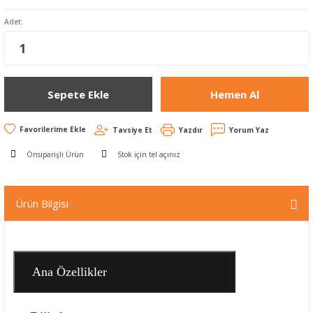
Adet:
Sepete Ekle
Hemen Al
Tavsiye Et
Yazdır
Yorum Yaz
Önsiparişli Ürün
Stok için tel açınız
Ürün Bilgisi
Ana Özellikler