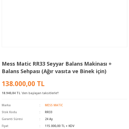
Mess Matic RR33 Seyyar Balans Makinası +
Balans Sehpası (Ağır vasıta ve Binek için)
138.000,00 TL
18.940,84 TL
'den başlayan taksitlerle!!
Marka
MESS MATİC
Stok Kodu
RR33
Garanti Süresi
24 Ay
Fiyat
115.000,00 TL + KDV