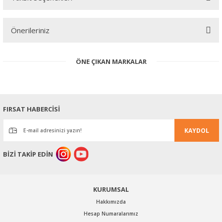
Bu ürüne ilk yorumu siz yapın!
Önerileriniz
Yorum Yaz
Bu ürünün fiyat bilgisi, resim, ürün açıklamalarında ve diğer
ÖNE ÇIKAN MARKALAR
konularda yetersiz gördüğünüz noktaları öneri formunu kullanarak
tarafımıza iletebilirsiniz.
Görüş ve önerileriniz için teşekkür ederiz.
Ürün resmi kalitesiz, bozuk veya görüntülenemiyor.
FIRSAT HABERCİSİ
Ürün açıklamasında eksik bilgiler bulunuyor.
KAYDOL
Ürün bilgilerinde hatalar bulunuyor.
Ürün fiyatı diğer sitelerden daha pahalı.
BİZİ TAKİP EDİN
Bu ürüne benzer farklı alternatifler olmalı.
KURUMSAL
Hakkımızda
Hesap Numaralarımız