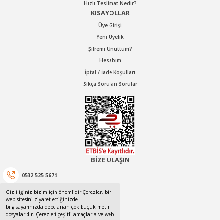
Hızlı Teslimat Nedir?
KISAYOLLAR
Üye Girişi
Yeni Üyelik
Şifremi Unuttum?
Hesabım
İptal / İade Koşulları
Sıkça Sorulan Sorular
BİZE ULAŞIN
0532 525 5674
Gizliliğiniz bizim için önemlidir Çerezler, bir
0532 525 5674
web sitesini ziyaret ettiğinizde
bilgisayarınızda depolanan çok küçük metin
canotom41@gmail.com
dosyalarıdır. Çerezleri çeşitli amaçlarla ve web