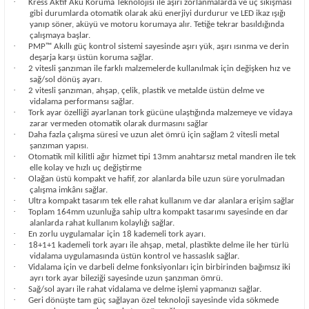
·
Kress Aktif Akü Koruma Teknolojisi ile aşırı zorlanmalarda ve uç sıkışması
gibi durumlarda otomatik olarak akü enerjiyi durdurur ve LED ikaz ışığı
yanıp söner, aküyü ve motoru korumaya alır. Tetiğe tekrar basıldığında
çalışmaya başlar.
·
PMP™ Akıllı güç kontrol sistemi sayesinde aşırı yük, aşırı ısınma ve derin
deşarja karşı üstün koruma sağlar.
·
2 vitesli şanzıman ile farklı malzemelerde kullanılmak için değişken hız ve
sağ/sol dönüş ayarı.
·
2 vitesli şanzıman, ahşap, çelik, plastik ve metalde üstün delme ve
vidalama performansı sağlar.
·
Tork ayar özelliği ayarlanan tork gücüne ulaştığında malzemeye ve vidaya
zarar vermeden otomatik olarak durmasını sağlar
·
Daha fazla çalışma süresi ve uzun alet ömrü için sağlam 2 vitesli metal
şanzıman yapısı.
·
Otomatik mil kilitli ağır hizmet tipi 13mm anahtarsız metal mandren ile tek
elle kolay ve hızlı uç değiştirme
·
Olağan üstü kompakt ve hafif, zor alanlarda bile uzun süre yorulmadan
çalışma imkânı sağlar.
·
Ultra kompakt tasarım tek elle rahat kullanım ve dar alanlara erişim sağlar
·
Toplam 164mm uzunluğa sahip ultra kompakt tasarımı sayesinde en dar
alanlarda rahat kullanım kolaylığı sağlar.
·
En zorlu uygulamalar için 18 kademeli tork ayarı.
·
18+1+1 kademeli tork ayarı ile ahşap, metal, plastikte delme ile her türlü
vidalama uygulamasında üstün kontrol ve hassaslık sağlar.
·
Vidalama için ve darbeli delme fonksiyonları için birbirinden bağımsız iki
ayrı tork ayar bileziği sayesinde uzun şanzıman ömrü.
·
Sağ/sol ayarı ile rahat vidalama ve delme işlemi yapmanızı sağlar.
·
Geri dönüşte tam güç sağlayan özel teknoloji sayesinde vida sökmede