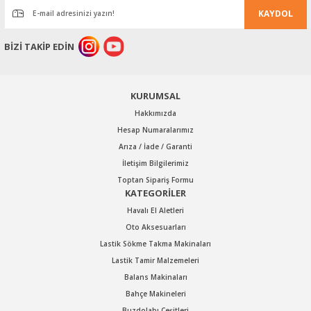
KAYDOL
Ürün bilgilerinde hatalar bulunuyor.
Ürün fiyatı diğer sitelerden daha pahalı.
BİZİ TAKİP EDİN
Bu ürüne benzer farklı alternatifler olmalı.
KURUMSAL
Hakkımızda
Hesap Numaralarımız
Arıza / İade / Garanti
Gönder
İletişim Bilgilerimiz
Toptan Sipariş Formu
KATEGORİLER
Havalı El Aletleri
Oto Aksesuarları
Lastik Sökme Takma Makinaları
Lastik Tamir Malzemeleri
Balans Makinaları
Bahçe Makineleri
Buzdolabı Çeşitleri