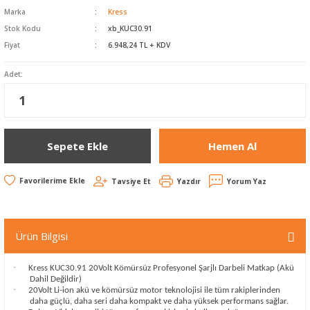
Havalı Zımparalar
Marka
Kress
Stok Kodu
xb_KUC30.91
Koli Kapama Makinaları
Fiyat
6.948,24 TL + KDV
Raspa ve Silikon
Adet:
Tabancaları
Yankeski - Sac Kesme
Sepete Ekle
Hemen Al
Zımba Çivi Çakmalar
Tavsiye Et
Yazdır
Yorum Yaz
Ürün Bilgisi
·
Kress KUC30.91 20Volt Kömürsüz Profesyonel Şarjlı Darbeli Matkap (Akü
Dahil Değildir)
·
20Volt Li-ion akü ve kömürsüz motor teknolojisi ile tüm rakiplerinden
daha güçlü, daha seri daha kompakt ve daha yüksek performans sağlar.