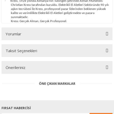
·
Kress, 1928 yılında Almanya’nın Tübingen şehrinde Alman Mühendis
Christian Kress tarafından kuruldu. Elektrikli El Aletleri Sektöründe 90 yılı
aşkın tecrübesi ile Kress, profesyonel pazar liderinden beklenen yüksek
kalite ve verimlilikte Elektrikli El Aletleri geliştirmekte ve pazara
sunmaktadır.
Kress: Gerçek Alman, Gerçek Profesyonel.
Yorumlar
Taksit Seçenekleri
Bu ürüne ilk yorumu siz yapın!
Önerileriniz
Yorum Yaz
Bu ürünün fiyat bilgisi, resim, ürün açıklamalarında ve diğer
ÖNE ÇIKAN MARKALAR
konularda yetersiz gördüğünüz noktaları öneri formunu kullanarak
tarafımıza iletebilirsiniz.
Görüş ve önerileriniz için teşekkür ederiz.
Ürün resmi kalitesiz, bozuk veya görüntülenemiyor.
FIRSAT HABERCİSİ
Ürün açıklamasında eksik bilgiler bulunuyor.