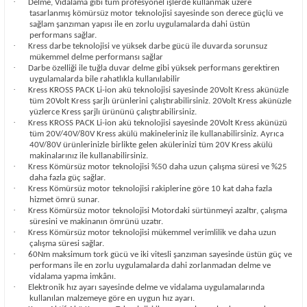
·
Delme, Vidalama gibi tüm profesyonel işlerde kullanmak üzere
tasarlanmış kömürsüz motor teknolojisi sayesinde son derece güçlü ve
sağlam şanzıman yapısı ile en zorlu uygulamalarda dahi üstün
performans sağlar.
·
Kress darbe teknolojisi ve yüksek darbe gücü ile duvarda sorunsuz
mükemmel delme performansı sağlar
·
Darbe özelliği ile tuğla duvar delme gibi yüksek performans gerektiren
uygulamalarda bile rahatlıkla kullanılabilir
·
Kress KROSS PACK Li-ion akü teknolojisi sayesinde 20Volt Kress akünüzle
tüm 20Volt Kress şarjlı ürünlerini çalıştırabilirsiniz. 20Volt Kress akünüzle
yüzlerce Kress şarjlı ürününü çalıştırabilirsiniz.
·
Kress KROSS PACK Li-ion akü teknolojisi sayesinde 20Volt Kress akünüzü
tüm 20V/40V/80V Kress akülü makineleriniz ile kullanabilirsiniz. Ayrıca
40V/80V ürünlerinizle birlikte gelen akülerinizi tüm 20V Kress akülü
makinalarınız ile kullanabilirsiniz.
·
Kress Kömürsüz motor teknolojisi %50 daha uzun çalışma süresi ve %25
daha fazla güç sağlar.
·
Kress Kömürsüz motor teknolojisi rakiplerine göre 10 kat daha fazla
hizmet ömrü sunar.
·
Kress Kömürsüz motor teknolojisi Motordaki sürtünmeyi azaltır, çalışma
süresini ve makinanın ömrünü uzatır.
·
Kress Kömürsüz motor teknolojisi mükemmel verimlilik ve daha uzun
çalışma süresi sağlar.
·
60Nm maksimum tork gücü ve iki vitesli şanzıman sayesinde üstün güç ve
performans ile en zorlu uygulamalarda dahi zorlanmadan delme ve
vidalama yapma imkânı.
·
Elektronik hız ayarı sayesinde delme ve vidalama uygulamalarında
kullanılan malzemeye göre en uygun hız ayarı.