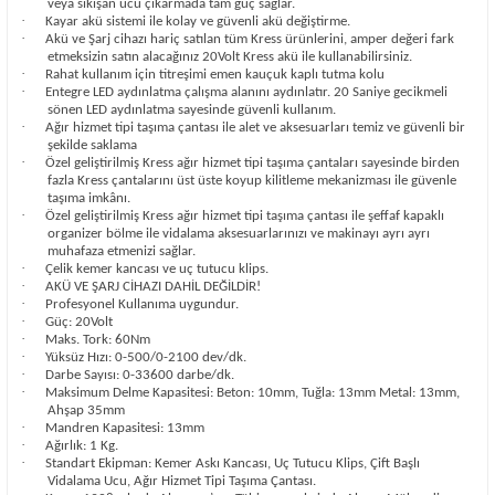
veya sıkışan ucu çıkarmada tam güç sağlar.
·
Kayar akü sistemi ile kolay ve güvenli akü değiştirme.
·
Akü ve Şarj cihazı hariç satılan tüm Kress ürünlerini, amper değeri fark
etmeksizin satın alacağınız 20Volt Kress akü ile kullanabilirsiniz.
·
Rahat kullanım için titreşimi emen kauçuk kaplı tutma kolu
·
Entegre LED aydınlatma çalışma alanını aydınlatır. 20 Saniye gecikmeli
sönen LED aydınlatma sayesinde güvenli kullanım.
·
Ağır hizmet tipi taşıma çantası ile alet ve aksesuarları temiz ve güvenli bir
şekilde saklama
·
Özel geliştirilmiş Kress ağır hizmet tipi taşıma çantaları sayesinde birden
fazla Kress çantalarını üst üste koyup kilitleme mekanizması ile güvenle
taşıma imkânı.
·
Özel geliştirilmiş Kress ağır hizmet tipi taşıma çantası ile şeffaf kapaklı
organizer bölme ile vidalama aksesuarlarınızı ve makinayı ayrı ayrı
muhafaza etmenizi sağlar.
·
Çelik kemer kancası ve uç tutucu klips.
·
AKÜ VE ŞARJ CİHAZI DAHİL DEĞİLDİR!
·
Profesyonel Kullanıma uygundur.
·
Güç: 20Volt
·
Maks. Tork: 60Nm
·
Yüksüz Hızı: 0-500/0-2100 dev/dk.
·
Darbe Sayısı: 0-33600 darbe/dk.
·
Maksimum Delme Kapasitesi: Beton: 10mm, Tuğla: 13mm Metal: 13mm,
Ahşap 35mm
·
Mandren Kapasitesi: 13mm
·
Ağırlık: 1 Kg.
·
Standart Ekipman: Kemer Askı Kancası, Uç Tutucu Klips, Çift Başlı
Vidalama Ucu, Ağır Hizmet Tipi Taşıma Çantası.