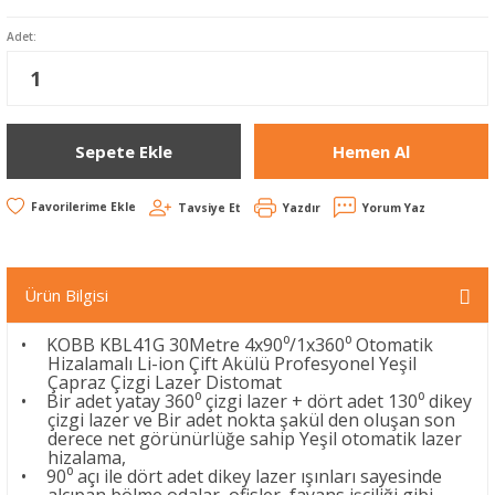
Adet:
Sepete Ekle
Hemen Al
Tavsiye Et
Yazdır
Yorum Yaz
Ürün Bilgisi
•
KOBB KBL41G 30Metre 4x90⁰/1x360⁰ Otomatik
Hizalamalı Li-ion Çift Akülü Profesyonel Yeşil
Çapraz Çizgi Lazer Distomat
•
Bir adet yatay 360⁰ çizgi lazer + dört adet 130⁰ dikey
çizgi lazer ve Bir adet nokta şakül den oluşan son
derece net görünürlüğe sahip Yeşil otomatik lazer
hizalama,
•
90⁰ açı ile dört adet dikey lazer ışınları sayesinde