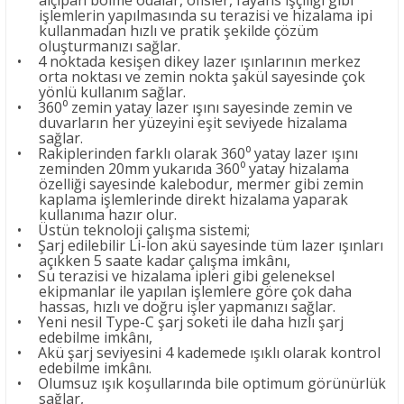
alçıpan bölme odalar, ofisler, fayans işçiliği gibi
işlemlerin yapılmasında su terazisi ve hizalama ipi
kullanmadan hızlı ve pratik şekilde çözüm
oluşturmanızı sağlar.
•
4 noktada kesişen dikey lazer ışınlarının merkez
orta noktası ve zemin nokta şakül sayesinde çok
yönlü kullanım sağlar.
•
360⁰ zemin yatay lazer ışını sayesinde zemin ve
duvarların her yüzeyini eşit seviyede hizalama
sağlar.
•
Rakiplerinden farklı olarak 360⁰ yatay lazer ışını
zeminden 20mm yukarıda 360⁰ yatay hizalama
özelliği sayesinde kalebodur, mermer gibi zemin
kaplama işlemlerinde direkt hizalama yaparak
kullanıma hazır olur.
•
Üstün teknoloji çalışma sistemi;
•
Şarj edilebilir Li-İon akü sayesinde tüm lazer ışınları
açıkken 5 saate kadar çalışma imkânı,
•
Su terazisi ve hizalama ipleri gibi geleneksel
ekipmanlar ile yapılan işlemlere göre çok daha
hassas, hızlı ve doğru işler yapmanızı sağlar.
•
Yeni nesil Type-C şarj soketi ile daha hızlı şarj
edebilme imkânı,
•
Akü şarj seviyesini 4 kademede ışıklı olarak kontrol
edebilme imkânı.
•
Olumsuz ışık koşullarında bile optimum görünürlük
sağlar,