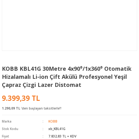
KOBB KBL41G 30Metre 4x90⁰/1x360⁰ Otomatik
Hizalamalı Li-ion Çift Akülü Profesyonel Yeşil
Çapraz Çizgi Lazer Distomat
9.399,39 TL
1.290,09 TL
'den başlayan taksitlerle!!
Marka
KOBB
Stok Kodu
xb_KBL41G
Fiyat
7.832,83 TL + KDV