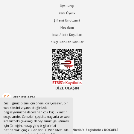
Üye Girişi
Yeni Üyelik
Şifremi Unuttum?
Hesabım
İptal / İade Koşulları
Sıkça Sorulan Sorular
BİZE ULAŞIN
0532 525 5674
Gizliliğiniz bizim için önemlidir Çerezler, bir
web sitesini ziyaret ettiğinizde
0532 525 5674
bilgisayarınızda depolanan çok küçük metin
dosyalarıdır. Çerezleri çeşitli amaçlarla ve web
canotom41@gmail.com
sitemizdeki çevrimiçi deneyiminizi geliştirmek
için (örneğin, hesap giriş bilgilerinizi
Yaylacık Mahallesi Mert İnan Sokak No:44/a Başiskele / KOCAELİ
hatırlamak için) kullanıyoruz. Web sitemizde