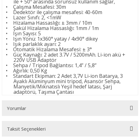
ile + 50⁰ arasında sorunsuz kullanım sağlar,
•
Çalışma Mesafesi: 30m
•
Dedektör ile çalışma mesafesi: 40-60m
•
Lazer Sınıfı: 2, <1mW
•
Hizalama Hassaslığı: ± 3mm / 10m
•
Şakül Hizalama Hassaslığı: 1mm / 1m
•
Işın Sayısı: 5
•
Işın Yönü: 1x360° yatay / 4x90° dikey
•
Işık parlaklık ayarı: 2
•
Otomatik Hizalama Mesafesi: ± 3°
•
Güç Kaynağı: 2 adet 3.7V / 5200mAh. Li-ion akü +
220V USB Adaptör
•
Sehpa / Tripod Bağlantısı: 1,4” / 5,8”
•
Ağırlık: 0,50 Kg
•
Standart Ekipman: 2 Adet 3,7V Li-ion Batarya, 3
Ayaklı Alüminyum mini tripod, Asansör Sehpa,
Manyetik/Mıknatıslı Yeşil hedef latası, Şarj
adaptörü, Taşıma Çantası
Yorumlar
Taksit Seçenekleri
Bu ürüne ilk yorumu siz yapın!