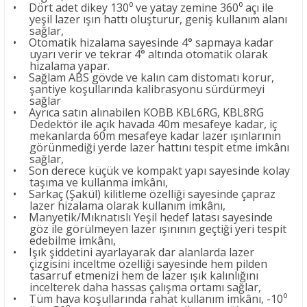
•
Dört adet dikey 130⁰ ve yatay zemine 360⁰ açı ile
yeşil lazer ışın hattı oluşturur, geniş kullanım alanı
sağlar,
•
Otomatik hizalama sayesinde 4° sapmaya kadar
uyarı verir ve tekrar 4° altında otomatik olarak
hizalama yapar.
•
Sağlam ABS gövde ve kalın cam distomatı korur,
şantiye koşullarında kalibrasyonu sürdürmeyi
sağlar
•
Ayrıca satın alınabilen KOBB KBL6RG, KBL8RG
Dedektör ile açık havada 40m mesafeye kadar, iç
mekanlarda 60m mesafeye kadar lazer ışınlarının
görünmediği yerde lazer hattını tespit etme imkânı
sağlar,
•
Son derece küçük ve kompakt yapı sayesinde kolay
taşıma ve kullanma imkânı,
•
Sarkaç (Şakül) kilitleme özelliği sayesinde çapraz
lazer hizalama olarak kullanım imkânı,
•
Manyetik/Mıknatıslı Yeşil hedef latası sayesinde
göz ile görülmeyen lazer ışınının geçtiği yeri tespit
edebilme imkânı,
•
Işık şiddetini ayarlayarak dar alanlarda lazer
çizgisini inceltme özelliği sayesinde hem pilden
tasarruf etmenizi hem de lazer ışık kalınlığını
incelterek daha hassas çalışma ortamı sağlar,
•
Tüm hava koşullarında rahat kullanım imkânı, -10⁰