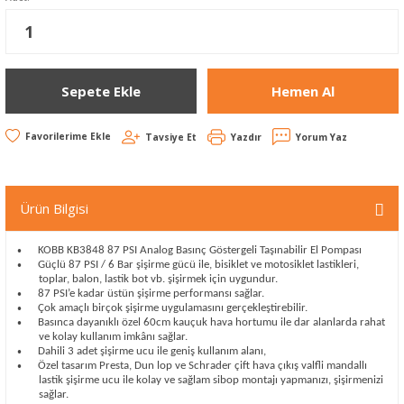
Sepete Ekle
Hemen Al
Tavsiye Et
Yazdır
Yorum Yaz
Ürün Bilgisi
KOBB KB3848 87 PSI Analog Basınç Göstergeli Taşınabilir El Pompası
•
Güçlü 87 PSI / 6 Bar şişirme gücü ile, bisiklet ve motosiklet lastikleri,
•
toplar, balon, lastik bot vb. şişirmek için uygundur.
87 PSI’e kadar üstün şişirme performansı sağlar.
•
Çok amaçlı birçok şişirme uygulamasını gerçekleştirebilir.
•
Basınca dayanıklı özel 60cm kauçuk hava hortumu ile dar alanlarda rahat
•
ve kolay kullanım imkânı sağlar.
Dahili 3 adet şişirme ucu ile geniş kullanım alanı,
•
Özel tasarım Presta, Dun lop ve Schrader çift hava çıkış valfli mandallı
•
lastik şişirme ucu ile kolay ve sağlam sibop montajı yapmanızı, şişirmenizi
sağlar.