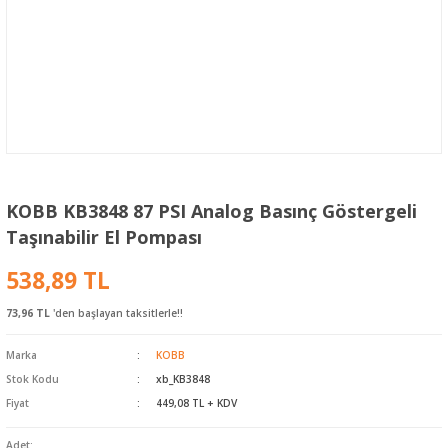
KOBB KB3848 87 PSI Analog Basınç Göstergeli
Taşınabilir El Pompası
538,89 TL
73,96 TL
'den başlayan taksitlerle!!
Marka
KOBB
Stok Kodu
xb_KB3848
Fiyat
449,08 TL + KDV
Adet: