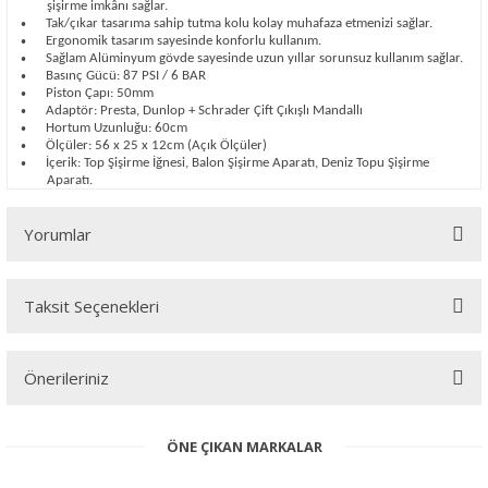
şişirme imkânı sağlar.
Tak/çıkar tasarıma sahip tutma kolu kolay muhafaza etmenizi sağlar.
•
Ergonomik tasarım sayesinde konforlu kullanım.
•
Sağlam Alüminyum gövde sayesinde uzun yıllar sorunsuz kullanım sağlar.
•
Basınç Gücü: 87 PSI / 6 BAR
•
Piston Çapı: 50mm
•
Adaptör: Presta, Dunlop + Schrader Çift Çıkışlı Mandallı
•
Hortum Uzunluğu: 60cm
•
Ölçüler: 56 x 25 x 12cm (Açık Ölçüler)
•
İçerik: Top Şişirme İğnesi, Balon Şişirme Aparatı, Deniz Topu Şişirme
•
Aparatı.
Yorumlar
Taksit Seçenekleri
Bu ürüne ilk yorumu siz yapın!
Önerileriniz
Yorum Yaz
Bu ürünün fiyat bilgisi, resim, ürün açıklamalarında ve diğer
ÖNE ÇIKAN MARKALAR
konularda yetersiz gördüğünüz noktaları öneri formunu kullanarak
tarafımıza iletebilirsiniz.