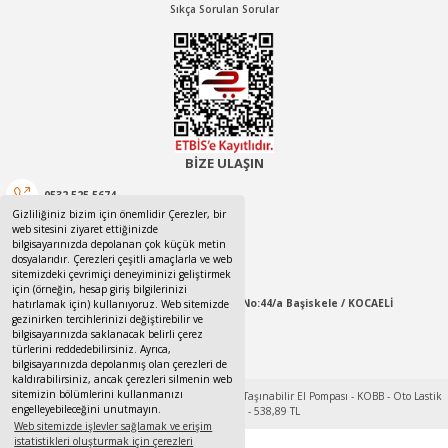
Sıkça Sorulan Sorular
BİZE ULAŞIN
0532 525 5674
Gizliliğiniz bizim için önemlidir Çerezler, bir
web sitesini ziyaret ettiğinizde
0532 525 5674
bilgisayarınızda depolanan çok küçük metin
dosyalarıdır. Çerezleri çeşitli amaçlarla ve web
canotom41@gmail.com
sitemizdeki çevrimiçi deneyiminizi geliştirmek
için (örneğin, hesap giriş bilgilerinizi
Yaylacık Mahallesi Mert İnan Sokak No:44/a Başiskele / KOCAELİ
hatırlamak için) kullanıyoruz. Web sitemizde
gezinirken tercihlerinizi değiştirebilir ve
bilgisayarınızda saklanacak belirli çerez
09:00-18:00 Pazartesi / Cumartesi
türlerini reddedebilirsiniz. Ayrıca,
bilgisayarınızda depolanmış olan çerezleri de
kaldırabilirsiniz, ancak çerezleri silmenin web
sitemizin bölümlerini kullanmanızı
engelleyebileceğini unutmayın.
Web sitemizde işlevler sağlamak ve erişim
istatistikleri oluşturmak için çerezleri
Tek Tıkla Ödeme Kolaylığı