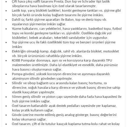
Çift hava çıkış valfli tasarımı Presta, Dun lop ve Schrader tipi lastik
•
siboplarına hava basılması için özel olarak tasarlanmıştır.
Lastik top, yarış bisikleti lastikleri, kombi genleşme tankları vs. şişirme gibi
•
birçok farklı üründe kolay bağlantı tasarımı ile şişirme imkânı.
Dahili üç farklı şişirme aparatları ile Balon, top ve deniz topu vb.
•
eşyalarınızı şişirmenize imkân sağlar.
Yüzme halkalarını, can yeleklerini, hava yastıklarını, basketbol topu, futbol
•
topu ve kombi genleşme tankları vs. şişirebilir. Özellikle dağcılık yol
bisikletleri, bebek arabaları, tekerlekli sandalyeler için uygundur.
Top şişirme ucu ile faklı özellikteki tüm top ve benzeri ürünleri şişirme
•
imkânı
Elektriğin olmadığı kamp, dağcılık, sahil vb. alanlarda bisiklet, motosiklet
•
vb. birçok ürününüzü rahatlıkla şişirme imkânı.
KOBB Pompalar donmaya, aşırı ısı ve korozyona karşı dayanıklı TPU
•
malzemeden üretilmiştir. Daha iyi elastikiyet ve esneklik, daha pürüzsüz
hava basıncı oluşturmanızı sağlar.
Pompa gövdesi, yüksek korozyon direncine ve aşınmaya dayanıklı
•
alüminyum silindir gövdeden yapılmıştır.
Silindir ve sibop bağlantı ucu arasında kalan basınç hortumu, ısı
•
direncine, soğuk havalara karşı dirence ve yüksek basınç direncine sahip
elastik kauçuktan yapılmıştır.
50mm geniş silindir ve piston çapı sayesinde daha fazla hava kapasitesi ile
•
hızlı şişirme imkânı sağlar.
Özel tasarım katlanabilir ayak destek pedalları sayesinde yer kaplamaz,
•
kolay pratik kullanım sağlar.
Gövde üzerine monte edilmiş geniş analog gösterge, basınç değerlerini
•
kolay okumanızı sağlar.
Özel tasarım, çift el ile tutulur kauçuk kaplama tutma kolu rahat ve kolay
•