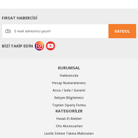
Görüş ve önerileriniz için teşekkür ederiz.
Ürün resmi kalitesiz, bozuk veya görüntülenemiyor.
FIRSAT HABERCİSİ
Ürün açıklamasında eksik bilgiler bulunuyor.
KAYDOL
Ürün bilgilerinde hatalar bulunuyor.
Ürün fiyatı diğer sitelerden daha pahalı.
BİZİ TAKİP EDİN
Bu ürüne benzer farklı alternatifler olmalı.
KURUMSAL
Hakkımızda
Hesap Numaralarımız
Arıza / İade / Garanti
Gönder
İletişim Bilgilerimiz
Toptan Sipariş Formu
KATEGORİLER
Havalı El Aletleri
Oto Aksesuarları
Lastik Sökme Takma Makinaları