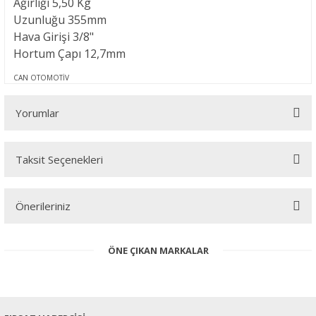
Ağırlığı
5,50 Kg
Uzunluğu
355mm
Hava Girişi
3/8"
Hortum Çapı
12,7mm
CAN OTOMOTİV
Yorumlar
Taksit Seçenekleri
Bu ürüne ilk yorumu siz yapın!
Önerileriniz
Yorum Yaz
Bu ürünün fiyat bilgisi, resim, ürün açıklamalarında ve diğer
ÖNE ÇIKAN MARKALAR
konularda yetersiz gördüğünüz noktaları öneri formunu kullanarak
tarafımıza iletebilirsiniz.
Görüş ve önerileriniz için teşekkür ederiz.
Ürün resmi kalitesiz, bozuk veya görüntülenemiyor.