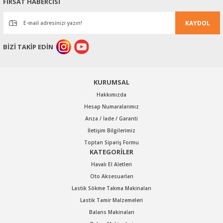
FIRSAT HABERCİSİ
Ürün açıklamasında eksik bilgiler bulunuyor.
KAYDOL
Ürün bilgilerinde hatalar bulunuyor.
Ürün fiyatı diğer sitelerden daha pahalı.
BİZİ TAKİP EDİN
Bu ürüne benzer farklı alternatifler olmalı.
KURUMSAL
Hakkımızda
Hesap Numaralarımız
Arıza / İade / Garanti
Gönder
İletişim Bilgilerimiz
Toptan Sipariş Formu
KATEGORİLER
Havalı El Aletleri
Oto Aksesuarları
Lastik Sökme Takma Makinaları
Lastik Tamir Malzemeleri
Balans Makinaları