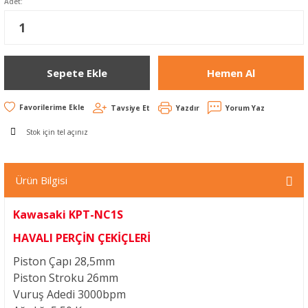
Adet:
Sepete Ekle
Hemen Al
Tavsiye Et
Yazdır
Yorum Yaz
Stok için tel açınız
Ürün Bilgisi
Kawasaki KPT-NC1S
HAVALI PERÇİN ÇEKİÇLERİ
Piston Çapı
28,5mm
Piston Stroku
26mm
Vuruş Adedi
3000bpm