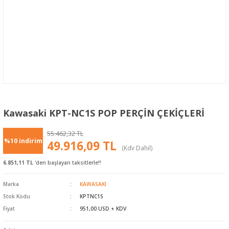
Kawasaki KPT-NC1S POP PERÇİN ÇEKİÇLERİ
55.462,32 TL
%10 indirim
49.916,09 TL
(Kdv Dahil)
6.851,11 TL
'den başlayan taksitlerle!!
Marka
KAWASAKI
Stok Kodu
KPTNC1S
Fiyat
951,00 USD + KDV