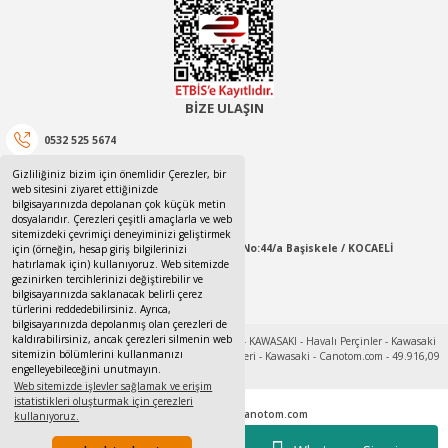
BİZE ULAŞIN
0532 525 5674
Gizliliğiniz bizim için önemlidir Çerezler, bir
0532 525 5674
web sitesini ziyaret ettiğinizde
bilgisayarınızda depolanan çok küçük metin
canotom41@gmail.com
dosyalarıdır. Çerezleri çeşitli amaçlarla ve web
sitemizdeki çevrimiçi deneyiminizi geliştirmek
Yaylacık Mahallesi Mert İnan Sokak No:44/a Başiskele / KOCAELİ
için (örneğin, hesap giriş bilgilerinizi
hatırlamak için) kullanıyoruz. Web sitemizde
gezinirken tercihlerinizi değiştirebilir ve
09:00-18:00 Pazartesi / Cumartesi
bilgisayarınızda saklanacak belirli çerez
türlerini reddedebilirsiniz. Ayrıca,
bilgisayarınızda depolanmış olan çerezleri de
kaldırabilirsiniz, ancak çerezleri silmenin web
sitemizin bölümlerini kullanmanızı
engelleyebileceğini unutmayın.
Web sitemizde işlevler sağlamak ve erişim
istatistikleri oluşturmak için çerezleri
Tek Tıkla Ödeme Kolaylığı
© 2017 - 2022
www.canotom.com
kullanıyoruz.
Kredi kartı bilgileriniz 256bit SSL sertifikası ile korunmaktadır.
7/24 Canlı Destek