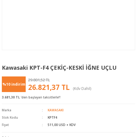
Kawasaki KPT-F4 ÇEKİÇ-KESKİ İĞNE UÇLU
29.801,52 TL
%10 indirim
26.821,37 TL
(Kdv Dahil)
3.681,30 TL
'den başlayan taksitlerle!!
Marka
KAWASAKI
Stok Kodu
KPTF4
Fiyat
511,00 USD + KDV