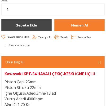
Adet:
Sepete Ekle
Hemen Al
Tavsiye Et
Yazdır
Yorum Yaz
Stok için tel açınız
Ürün Bilgisi
Kawasaki KPT-F4 HAVALI ÇEKİÇ-KESKİ İĞNE UÇLU
Piston Çapı
25mm
Piston Stroku
22mm
İğne Ölçüsü/Adedi
3mm/13 ad.
Vuruş Adedi
4000bpm
Ağırlığı
1,70 Kg