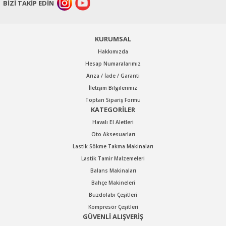
BİZİ TAKİP EDİN
Bu ürüne benzer farklı alternatifler olmalı.
KURUMSAL
Hakkımızda
Hesap Numaralarımız
Arıza / İade / Garanti
Gönder
İletişim Bilgilerimiz
Toptan Sipariş Formu
KATEGORİLER
Havalı El Aletleri
Oto Aksesuarları
Lastik Sökme Takma Makinaları
Lastik Tamir Malzemeleri
Balans Makinaları
Bahçe Makineleri
Buzdolabı Çeşitleri
Kompresör Çeşitleri
GÜVENLİ ALIŞVERİŞ