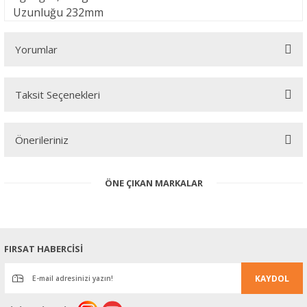
Uzunluğu
232mm
Yorumlar
Taksit Seçenekleri
Bu ürüne ilk yorumu siz yapın!
Önerileriniz
Yorum Yaz
Bu ürünün fiyat bilgisi, resim, ürün açıklamalarında ve diğer
ÖNE ÇIKAN MARKALAR
konularda yetersiz gördüğünüz noktaları öneri formunu kullanarak
tarafımıza iletebilirsiniz.
Görüş ve önerileriniz için teşekkür ederiz.
Ürün resmi kalitesiz, bozuk veya görüntülenemiyor.
FIRSAT HABERCİSİ
Ürün açıklamasında eksik bilgiler bulunuyor.
KAYDOL
Ürün bilgilerinde hatalar bulunuyor.
Ürün fiyatı diğer sitelerden daha pahalı.