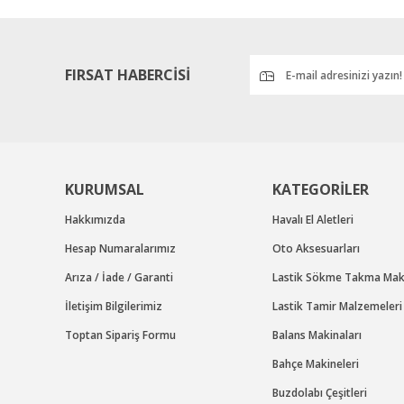
Ürün bilgilerinde hatalar bulunuyor.
Ürün fiyatı diğer sitelerden daha pahalı.
Bu ürüne benzer farklı alternatifler olmalı.
FIRSAT HABERCİSİ
KURUMSAL
KATEGORİLER
Hakkımızda
Havalı El Aletleri
Hesap Numaralarımız
Oto Aksesuarları
Arıza / İade / Garanti
Lastik Sökme Takma Maki
İletişim Bilgilerimiz
Lastik Tamir Malzemeleri
Toptan Sipariş Formu
Balans Makinaları
Bahçe Makineleri
Buzdolabı Çeşitleri