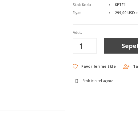
Stok Kodu
KPTF1
Fiyat
299,00 USD 
Adet:
Sepe
Ta
Stok için tel açınız