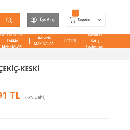
Üye Girişi
Sepetim
LASTİK SÖKME
Mesafeli
BALANS
TAKMA
LİFTLER
Satış
MAKİNALARI
MAKİNALARI
Sözleşmesi
ÇEKİÇ-KESKİ
91 TL
(Kdv Dahil)
!