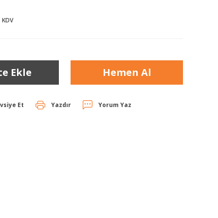
+ KDV
te Ekle
Hemen Al
vsiye Et
Yazdır
Yorum Yaz