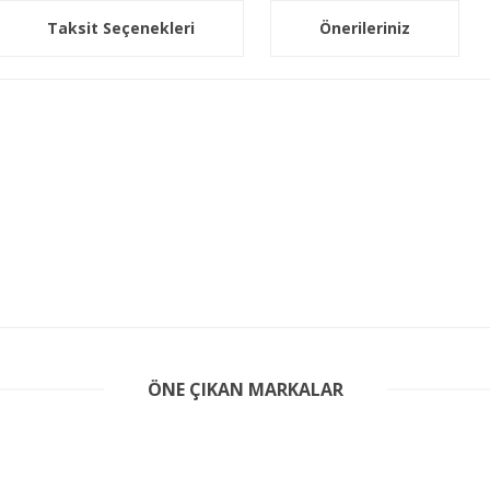
Taksit Seçenekleri
Önerileriniz
er konularda yetersiz gördüğünüz noktaları öneri formunu kullanarak tarafım
ÖNE ÇIKAN MARKALAR
Bu ürüne ilk yorumu siz yapın!
Yorum Yaz