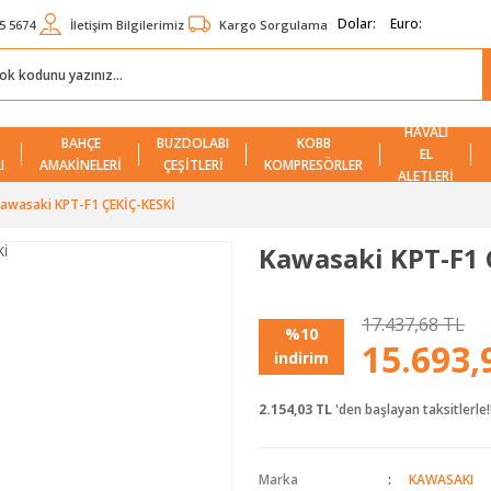
Dolar:
Euro:
5 5674
İletişim Bilgilerimiz
Kargo Sorgulama
HAVALI
BAHÇE
BUZDOLABI
KOBB
EL
I
AMAKİNELERİ
ÇEŞİTLERİ
KOMPRESÖRLER
ALETLERİ
awasaki KPT-F1 ÇEKİÇ-KESKİ
Kawasaki KPT-F1 
17.437,68 TL
%10
15.693,
indirim
2.154,03 TL
'den başlayan taksitlerle!
Marka
KAWASAKI