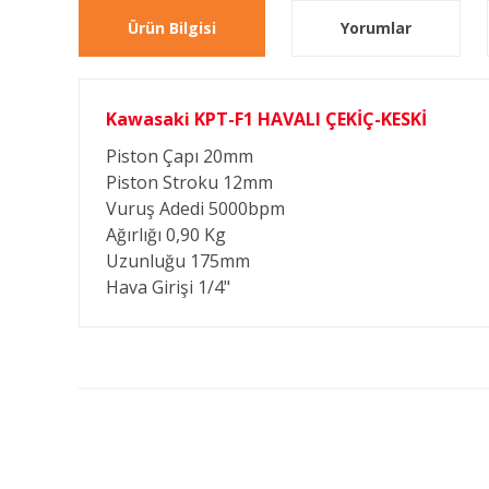
Ürün Bilgisi
Yorumlar
Kawasaki KPT-F1 HAVALI ÇEKİÇ-KESKİ
Piston Çapı
20mm
Piston Stroku
12mm
Vuruş Adedi
5000bpm
Ağırlığı
0,90 Kg
Uzunluğu
175mm
Hava Girişi
1/4"
Bu ürünün fiyat bilgisi, resim, ürün açıklamalarında ve diğ
Görüş ve önerileriniz için teşekkür ederiz.
Ürün resmi kalitesiz, bozuk veya görüntülenemiyor.
Ürün açıklamasında eksik bilgiler bulunuyor.