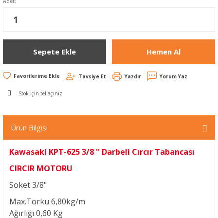
Adet:
Sepete Ekle
Hemen Al
Tavsiye Et
Yazdır
Yorum Yaz
Stok için tel açınız
Ürün Bilgisi
Kawasaki KPT-625 3/8 '' Darbeli Cırcır Tabancası
CIRCIR MOTORU
Soket
3/8"
Max.Torku
6,80kg/m
Ağırlığı
0,60 Kg