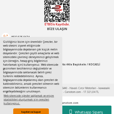
BİZE ULAŞIN
0532 525 5674
Gizliliğiniz bizim için önemlidir Çerezler, bir
web sitesini ziyaret ettiğinizde
0532 525 5674
bilgisayarınızda depolanan çok küçük metin
dosyalarıdır. Çerezleri çeşitli amaçlarla ve web
canotom41@gmail.com
sitemizdeki çevrimiçi deneyiminizi geliştirmek
için (örneğin, hesap giriş bilgilerinizi
Yaylacık Mahallesi Mert İnan Sokak No:44/a Başiskele / KOCAELİ
hatırlamak için) kullanıyoruz. Web sitemizde
gezinirken tercihlerinizi değiştirebilir ve
bilgisayarınızda saklanacak belirli çerez
09:00-18:00 Pazartesi / Cumartesi
türlerini reddedebilirsiniz. Ayrıca,
bilgisayarınızda depolanmış olan çerezleri de
kaldırabilirsiniz, ancak çerezleri silmenin web
sitemizin bölümlerini kullanmanızı
engelleyebileceğini unutmayın.
Web sitemizde işlevler sağlamak ve erişim
istatistikleri oluşturmak için çerezleri
Tek Tıkla Ödeme Kolaylığı
© 2017 - 2022
www.canotom.com
kullanıyoruz.
Kredi kartı bilgileriniz 256bit SSL sertifikası ile korunmaktadır.
7/24 Canlı Destek
Whatsapp Sipariş
kaydet ve kapat