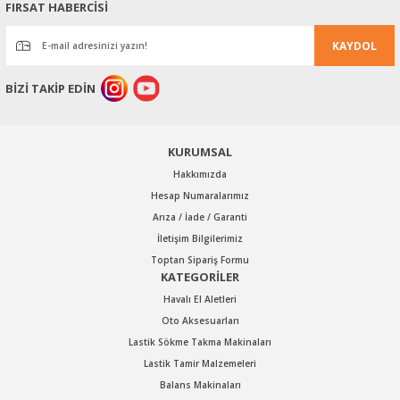
Ürün resmi kalitesiz, bozuk veya görüntülenemiyor.
FIRSAT HABERCİSİ
Ürün açıklamasında eksik bilgiler bulunuyor.
KAYDOL
Ürün bilgilerinde hatalar bulunuyor.
Ürün fiyatı diğer sitelerden daha pahalı.
BİZİ TAKİP EDİN
Bu ürüne benzer farklı alternatifler olmalı.
KURUMSAL
Hakkımızda
Hesap Numaralarımız
Arıza / İade / Garanti
Gönder
İletişim Bilgilerimiz
Toptan Sipariş Formu
KATEGORİLER
Havalı El Aletleri
Oto Aksesuarları
Lastik Sökme Takma Makinaları
Lastik Tamir Malzemeleri
Balans Makinaları