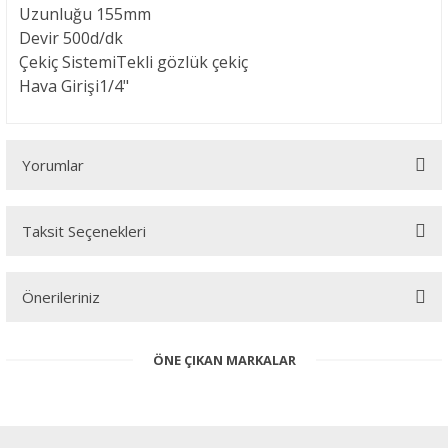
Uzunluğu
155mm
Devir
500d/dk
Çekiç Sistemi
Tekli gözlük çekiç
Hava Girişi
1/4"
Yorumlar
Taksit Seçenekleri
Bu ürüne ilk yorumu siz yapın!
Önerileriniz
Yorum Yaz
Bu ürünün fiyat bilgisi, resim, ürün açıklamalarında ve diğer
ÖNE ÇIKAN MARKALAR
konularda yetersiz gördüğünüz noktaları öneri formunu kullanarak
tarafımıza iletebilirsiniz.
Görüş ve önerileriniz için teşekkür ederiz.