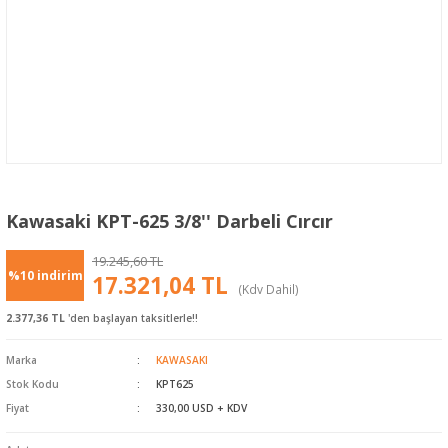
Kawasaki KPT-625 3/8'' Darbeli Cırcır
19.245,60 TL
%10 indirim
17.321,04 TL
(Kdv Dahil)
2.377,36 TL
'den başlayan taksitlerle!!
Marka
KAWASAKI
Stok Kodu
KPT625
Fiyat
330,00 USD + KDV