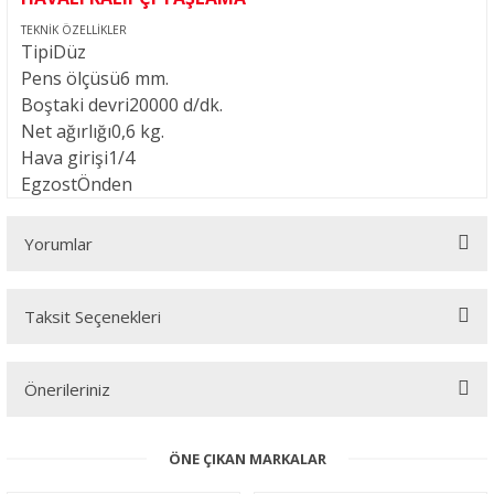
TEKNİK ÖZELLİKLER
Tipi
Düz
Pens ölçüsü
6 mm.
Boştaki devri
20000 d/dk.
Net ağırlığı
0,6 kg.
Hava girişi
1/4
Egzost
Önden
Yorumlar
Taksit Seçenekleri
Bu ürüne ilk yorumu siz yapın!
Önerileriniz
Yorum Yaz
Bu ürünün fiyat bilgisi, resim, ürün açıklamalarında ve diğer
ÖNE ÇIKAN MARKALAR
konularda yetersiz gördüğünüz noktaları öneri formunu kullanarak
tarafımıza iletebilirsiniz.