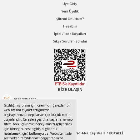
Üye Girişi
Yeni Üyelik
Şifremi Unuttum?
Hesabım
İptal / İade Koşulları
Sıkça Sorulan Sorular
BİZE ULAŞIN
0532 525 5674
Gizliliğiniz bizim için önemlidir Çerezler, bir
web sitesini ziyaret ettiğinizde
0532 525 5674
bilgisayarınızda depolanan çok küçük metin
dosyalarıdır. Çerezleri çeşitli amaçlarla ve web
canotom41@gmail.com
sitemizdeki çevrimiçi deneyiminizi geliştirmek
için (örneğin, hesap giriş bilgilerinizi
Yaylacık Mahallesi Mert İnan Sokak No:44/a Başiskele / KOCAELİ
hatırlamak için) kullanıyoruz. Web sitemizde
gezinirken tercihlerinizi değiştirebilir ve