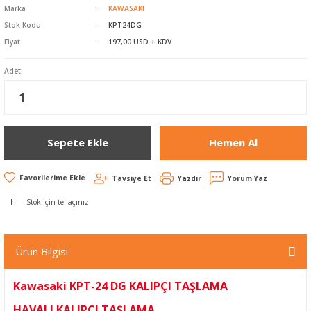
Marka
KAWASAKI
Havalı Zımparalar
Stok Kodu
KPT24DG
Fiyat
197,00 USD + KDV
Koli Kapama Makinaları
Adet:
Raspa ve Silikon
Tabancaları
Yankeski - Sac Kesme
Sepete Ekle
Hemen Al
Zımba Çivi Çakmalar
Tavsiye Et
Yazdır
Yorum Yaz
Stok için tel açınız
Ürün Bilgisi
Kawasaki KPT-24 DG KALIPÇI TAŞLAMA
HAVALI KALIPÇI TAŞLAMA