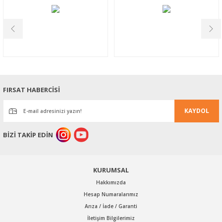
Görüş ve önerileriniz için teşekkür ederiz.
Ürün resmi kalitesiz, bozuk veya görüntülenemiyor.
Ürün açıklamasında eksik bilgiler bulunuyor.
Ürün bilgilerinde hatalar bulunuyor.
Ürün fiyatı diğer sitelerden daha pahalı.
Bu ürüne benzer farklı alternatifler olmalı.
FIRSAT HABERCİSİ
KAYDOL
BİZİ TAKİP EDİN
Gönder
KURUMSAL
Hakkımızda
Hesap Numaralarımız
Arıza / İade / Garanti
İletişim Bilgilerimiz