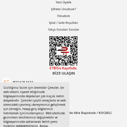
Yeni Üyelik
Şifremi Unuttum?
Hesabım
İptal / İade Koşulları
Sıkça Sorulan Sorular
BİZE ULAŞIN
0532 525 5674
Gizliliğiniz bizim için önemlidir Çerezler, bir
web sitesini ziyaret ettiğinizde
0532 525 5674
bilgisayarınızda depolanan çok küçük metin
dosyalarıdır. Çerezleri çeşitli amaçlarla ve web
canotom41@gmail.com
sitemizdeki çevrimiçi deneyiminizi geliştirmek
için (örneğin, hesap giriş bilgilerinizi
Yaylacık Mahallesi Mert İnan Sokak No:44/a Başiskele / KOCAELİ
hatırlamak için) kullanıyoruz. Web sitemizde
gezinirken tercihlerinizi değiştirebilir ve
bilgisayarınızda saklanacak belirli çerez
09:00-18:00 Pazartesi / Cumartesi
türlerini reddedebilirsiniz. Ayrıca,