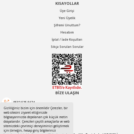
KISAYOLLAR
Üye Girişi
Yeni Üyelik
Şifremi Unuttum?
Hesabım
İptal / İade Koşulları
Sıkça Sorulan Sorular
BİZE ULAŞIN
0532 525 5674
Gizliliğiniz bizim için önemlidir Çerezler, bir
web sitesini ziyaret ettiğinizde
0532 525 5674
bilgisayarınızda depolanan çok küçük metin
dosyalarıdır. Çerezleri çeşitli amaçlarla ve web
canotom41@gmail.com
sitemizdeki çevrimiçi deneyiminizi geliştirmek
için (örneğin, hesap giriş bilgilerinizi