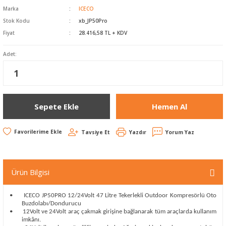
Havalı Zımparalar
Marka
ICECO
Stok Kodu
xb_JP50Pro
Koli Kapama Makinaları
Fiyat
28.416,58 TL + KDV
Raspa ve Silikon
Adet:
Tabancaları
Yankeski - Sac Kesme
Sepete Ekle
Hemen Al
Zımba Çivi Çakmalar
Tavsiye Et
Yazdır
Yorum Yaz
Ürün Bilgisi
•
ICECO JP50PRO 12/24Volt 47 Litre Tekerlekli Outdoor Kompresörlü Oto
Buzdolabı/Dondurucu
•
12Volt ve 24Volt araç çakmak girişine bağlanarak tüm araçlarda kullanım
imkânı.