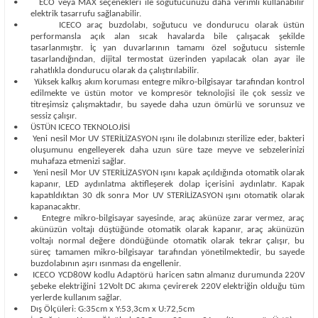
•
ECO veya MAX seçenekleri ile soğutucunuzu daha verimli kullanabilir
elektrik tasarrufu sağlanabilir.
•
ICECO araç buzdolabı, soğutucu ve dondurucu olarak üstün
performansla açık alan sıcak havalarda bile çalışacak şekilde
tasarlanmıştır. İç yan duvarlarının tamamı özel soğutucu sistemle
tasarlandığından, dijital termostat üzerinden yapılacak olan ayar ile
rahatlıkla dondurucu olarak da çalıştırılabilir.
•
Yüksek kalkış akım koruması entegre mikro-bilgisayar tarafından kontrol
edilmekte ve üstün motor ve kompresör teknolojisi ile çok sessiz ve
titreşimsiz çalışmaktadır, bu sayede daha uzun ömürlü ve sorunsuz ve
sessiz çalışır.
•
ÜSTÜN ICECO TEKNOLOJİSİ
•
Yeni nesil Mor UV STERİLİZASYON ışını ile dolabınızı sterilize eder, bakteri
oluşumunu engelleyerek daha uzun süre taze meyve ve sebzelerinizi
muhafaza etmenizi sağlar.
•
Yeni nesil Mor UV STERİLİZASYON ışını kapak açıldığında otomatik olarak
kapanır, LED aydınlatma aktifleşerek dolap içerisini aydınlatır. Kapak
kapatıldıktan 30 dk sonra Mor UV STERİLİZASYON ışını otomatik olarak
kapanacaktır.
•
Entegre mikro-bilgisayar sayesinde, araç akünüze zarar vermez, araç
akünüzün voltajı düştüğünde otomatik olarak kapanır, araç akünüzün
voltajı normal değere döndüğünde otomatik olarak tekrar çalışır, bu
süreç tamamen mikro-bilgisayar tarafından yönetilmektedir, bu sayede
buzdolabının aşırı ısınması da engellenir.
•
ICECO YCD80W kodlu Adaptörü haricen satın almanız durumunda 220V
şebeke elektriğini 12Volt DC akıma çevirerek 220V elektriğin olduğu tüm
yerlerde kullanım sağlar.
•
Dış Ölçüleri: G:35cm x Y:53,3cm x U:72,5cm