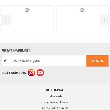
tarafımıza iletebilirsiniz.
Görüş ve önerileriniz için teşekkür ederiz.
Ürün resmi kalitesiz, bozuk veya görüntülenemiyor.
Ürün açıklamasında eksik bilgiler bulunuyor.
Ürün bilgilerinde hatalar bulunuyor.
Ürün fiyatı diğer sitelerden daha pahalı.
Bu ürüne benzer farklı alternatifler olmalı.
FIRSAT HABERCİSİ
KAYDOL
BİZİ TAKİP EDİN
Gönder
KURUMSAL
Hakkımızda
Hesap Numaralarımız
Arıza / İade / Garanti