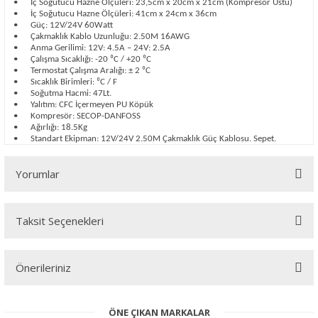
•
İç Soğutucu Hazne Ölçüleri: 23,5cm x 20cm x 21cm (Kompresör Üstü)
•
İç Soğutucu Hazne Ölçüleri: 41cm x 24cm x 36cm
•
Güç: 12V/24V 60Watt
•
Çakmaklık Kablo Uzunluğu: 2.50M 16AWG
•
Anma Gerilimi: 12V: 4.5A – 24V: 2.5A
•
Çalışma Sıcaklığı: -20 ⁰C / +20 ⁰C
•
Termostat Çalışma Aralığı: ± 2 ⁰C
•
Sıcaklık Birimleri: ⁰C / F
•
Soğutma Hacmi: 47Lt.
•
Yalıtım: CFC İçermeyen PU Köpük
•
Kompresör: SECOP-DANFOSS
•
Ağırlığı: 18.5Kg
•
Standart Ekipman: 12V/24V 2.50M Çakmaklık Güç Kablosu. Sepet.
Yorumlar
Taksit Seçenekleri
Bu ürüne ilk yorumu siz yapın!
Önerileriniz
Yorum Yaz
Bu ürünün fiyat bilgisi, resim, ürün açıklamalarında ve diğer
ÖNE ÇIKAN MARKALAR
konularda yetersiz gördüğünüz noktaları öneri formunu kullanarak