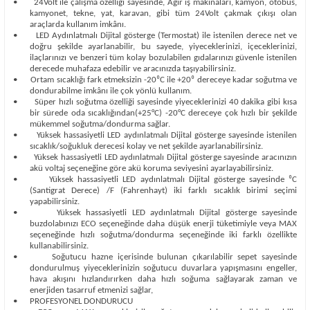
•
24Volt ile çalışma özelliği sayesinde, Ağır iş makinaları, kamyon, otobüs,
kamyonet, tekne, yat, karavan, gibi tüm 24Volt çakmak çıkışı olan
araçlarda kullanım imkânı.
•
LED Aydınlatmalı Dijital gösterge (Termostat) ile istenilen derece net ve
doğru şekilde ayarlanabilir, bu sayede, yiyeceklerinizi, içeceklerinizi,
ilaçlarınızı ve benzeri tüm kolay bozulabilen gıdalarınızı güvenle istenilen
derecede muhafaza edebilir ve aracınızda taşıyabilirsiniz.
•
Ortam sıcaklığı fark etmeksizin -20⁰C ile +20⁰ dereceye kadar soğutma ve
dondurabilme imkânı ile çok yönlü kullanım.
•
Süper hızlı soğutma özelliği sayesinde yiyeceklerinizi 40 dakika gibi kısa
bir sürede oda sıcaklığından(+25°C) -20°C dereceye çok hızlı bir şekilde
mükemmel soğutma/dondurma sağlar.
•
Yüksek hassasiyetli LED aydınlatmalı Dijital gösterge sayesinde istenilen
sıcaklık/soğukluk derecesi kolay ve net şekilde ayarlanabilirsiniz.
•
Yüksek hassasiyetli LED aydınlatmalı Dijital gösterge sayesinde aracınızın
akü voltaj seçeneğine göre akü koruma seviyesini ayarlayabilirsiniz.
•
Yüksek hassasiyetli LED aydınlatmalı Dijital gösterge sayesinde ⁰C
(Santigrat Derece) /F (Fahrenhayt) iki farklı sıcaklık birimi seçimi
yapabilirsiniz.
•
Yüksek hassasiyetli LED aydınlatmalı Dijital gösterge sayesinde
buzdolabınızı ECO seçeneğinde daha düşük enerji tüketimiyle veya MAX
seçeneğinde hızlı soğutma/dondurma seçeneğinde iki farklı özellikte
kullanabilirsiniz.
•
Soğutucu hazne içerisinde bulunan çıkarılabilir sepet sayesinde
dondurulmuş yiyeceklerinizin soğutucu duvarlara yapışmasını engeller,
hava akışını hızlandırırken daha hızlı soğuma sağlayarak zaman ve
enerjiden tasarruf etmenizi sağlar,
•
PROFESYONEL DONDURUCU