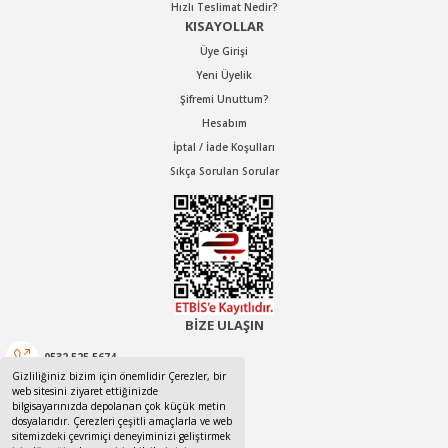
Hızlı Teslimat Nedir?
KISAYOLLAR
Üye Girişi
Yeni Üyelik
Şifremi Unuttum?
Hesabım
İptal / İade Koşulları
Sıkça Sorulan Sorular
BİZE ULAŞIN
0532 525 5674
Gizliliğiniz bizim için önemlidir Çerezler, bir
web sitesini ziyaret ettiğinizde
0532 525 5674
bilgisayarınızda depolanan çok küçük metin
dosyalarıdır. Çerezleri çeşitli amaçlarla ve web
canotom41@gmail.com
sitemizdeki çevrimiçi deneyiminizi geliştirmek