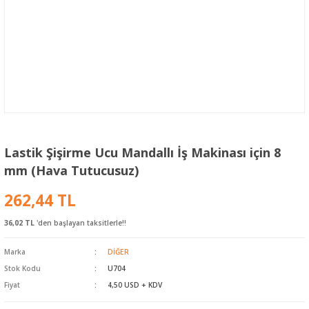
Lastik Şişirme Ucu Mandallı İş Makinası için 8
mm (Hava Tutucusuz)
262,44 TL
36,02 TL
'den başlayan taksitlerle!!
Marka
DİĞER
Stok Kodu
U704
Fiyat
4,50 USD + KDV