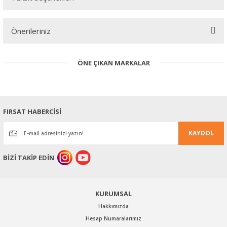
Bu ürüne ilk yorumu siz yapın!
Önerileriniz
Yorum Yaz
Bu ürünün fiyat bilgisi, resim, ürün açıklamalarında ve diğer
ÖNE ÇIKAN MARKALAR
konularda yetersiz gördüğünüz noktaları öneri formunu kullanarak
tarafımıza iletebilirsiniz.
Görüş ve önerileriniz için teşekkür ederiz.
Ürün resmi kalitesiz, bozuk veya görüntülenemiyor.
FIRSAT HABERCİSİ
Ürün açıklamasında eksik bilgiler bulunuyor.
KAYDOL
Ürün bilgilerinde hatalar bulunuyor.
Ürün fiyatı diğer sitelerden daha pahalı.
BİZİ TAKİP EDİN
Bu ürüne benzer farklı alternatifler olmalı.
KURUMSAL
Hakkımızda
Hesap Numaralarımız