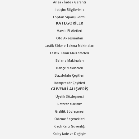
Arıza / İade / Garanti
Gönder
İletişim Bilgilerimiz
Toptan Sipariş Formu
KATEGORİLER
Havalı El Aletleri
Oto Aksesuarları
Lastik Sökme Takma Makinaları
Lastik Tamir Malzemeleri
Balans Makinaları
Bahçe Makineleri
Buzdolabı Çeşitleri
Kompresör Çeşitleri
GÜVENLİ ALIŞVERİŞ
Üyelik Sözleşmesi
Referanslarımız
Gizlilik Sözleşmesi
Ödeme Seçenekleri
Kredi Kartı Güvenliği
Kolay İade ve Değişim