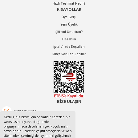
Hızlı Teslimat Nedir?
KISAYOLLAR
Üye Girişi
Yeni Üyelik
Şifremi Unuttum?
Hesabım
İptal / İade Koşulları
Sıkça Sorulan Sorular
BİZE ULAŞIN
0532 525 5674
Gizliliğiniz bizim için önemlidir Çerezler, bir
web sitesini ziyaret ettiğinizde
0532 525 5674
bilgisayarınızda depolanan çok küçük metin
dosyalarıdır. Çerezleri çeşitli amaçlarla ve web
canotom41@gmail.com
sitemizdeki çevrimiçi deneyiminizi geliştirmek