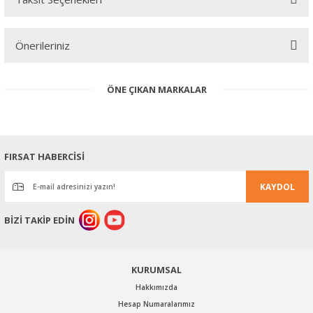
Bu ürüne ilk yorumu siz yapın!
Önerileriniz
Yorum Yaz
Bu ürünün fiyat bilgisi, resim, ürün açıklamalarında ve diğer
ÖNE ÇIKAN MARKALAR
konularda yetersiz gördüğünüz noktaları öneri formunu kullanarak
tarafımıza iletebilirsiniz.
Görüş ve önerileriniz için teşekkür ederiz.
Ürün resmi kalitesiz, bozuk veya görüntülenemiyor.
FIRSAT HABERCİSİ
Ürün açıklamasında eksik bilgiler bulunuyor.
KAYDOL
Ürün bilgilerinde hatalar bulunuyor.
Ürün fiyatı diğer sitelerden daha pahalı.
BİZİ TAKİP EDİN
Bu ürüne benzer farklı alternatifler olmalı.
KURUMSAL
Hakkımızda
Hesap Numaralarımız