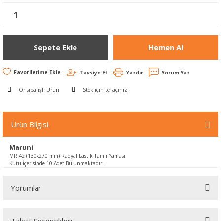
Sepete Ekle
Hemen Al
Tavsiye Et
Yazdır
Yorum Yaz
Önsiparişli Ürün
Stok için tel açınız
Ürün Bilgisi
Maruni
MR 42 (130x270 mm) Radyal Lastik Tamir Yaması
Kutu İçerisinde 10 Adet Bulunmaktadır.
Yorumlar
Taksit Seçenekleri