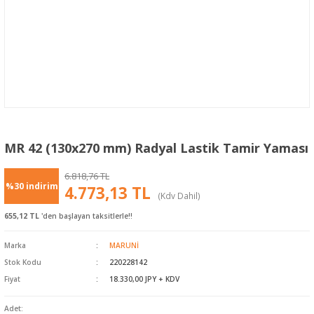
MR 42 (130x270 mm) Radyal Lastik Tamir Yaması
6.818,76 TL
%30 indirim
4.773,13 TL
(Kdv Dahil)
655,12 TL
'den başlayan taksitlerle!!
Marka
MARUNİ
Stok Kodu
220228142
Fiyat
18.330,00 JPY + KDV
Adet: