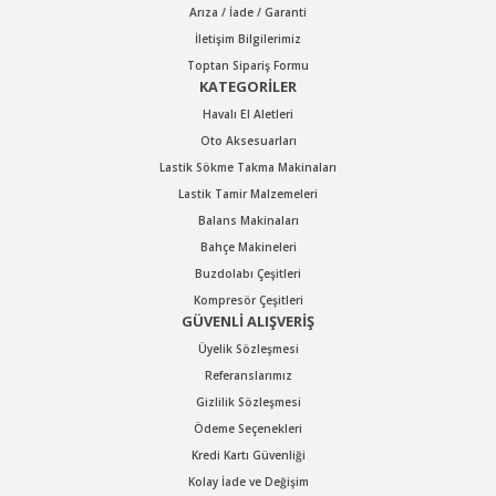
Arıza / İade / Garanti
Gönder
İletişim Bilgilerimiz
Toptan Sipariş Formu
KATEGORİLER
Havalı El Aletleri
Oto Aksesuarları
Lastik Sökme Takma Makinaları
Lastik Tamir Malzemeleri
Balans Makinaları
Bahçe Makineleri
Buzdolabı Çeşitleri
Kompresör Çeşitleri
GÜVENLİ ALIŞVERİŞ
Üyelik Sözleşmesi
Referanslarımız
Gizlilik Sözleşmesi
Ödeme Seçenekleri
Kredi Kartı Güvenliği
Kolay İade ve Değişim